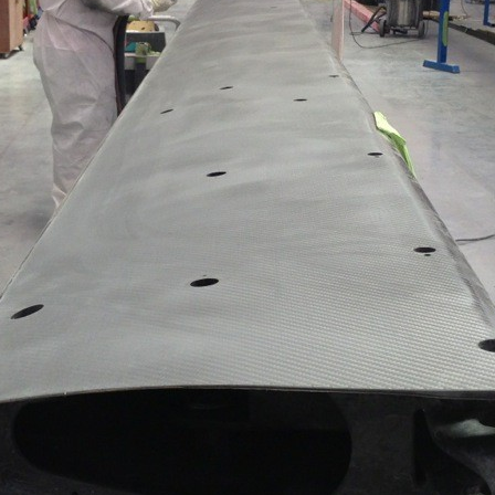
05
Mai
Classe Ultim 32/23
,
Records
,
Trophée Jules Verne
Un nouveau Maxi Edmond de Rothsch
Source
Gitana Team
8 mai 2025
0