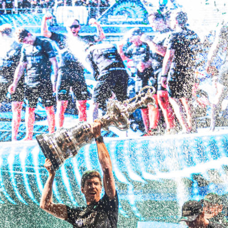
22
Jan
Classe Ultim 32/23
,
Records
,
Trophée Jules Verne
Gitana 17 devient Actual Ultim 4
Source
Gitana Team
22 janvier 2025
0