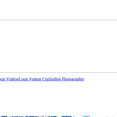
Source
Transat Café l'Or
13 février 2025
0
uis Vuitton
Louis Vuitton Cup
Sailing Photographer