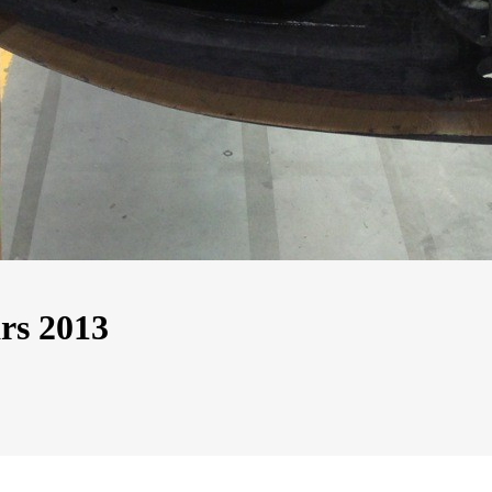
rs 2013
13
Mar
Records
,
Vitesse absolue
SP80 franchit la barre mythique des 5