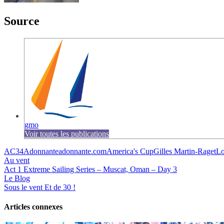
Source
gmo
Voir toutes les publications
AC34
Adonnante
adonnante.com
America's Cup
Gilles Martin-Raget
Lo
Au vent
Act 1 Extreme Sailing Series – Muscat, Oman – Day 3
Le Blog
Sous le vent
Et de 30 !
Articles connexes