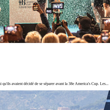
qu'ils avaient décidé de se séparer avant la 38e America's Cup. Les...
13
Mar
Records
,
Vitesse absolue
SP80 franchit la barre mythique des 5