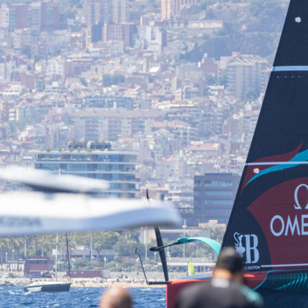
Source
SP80
13 mars 2025
0