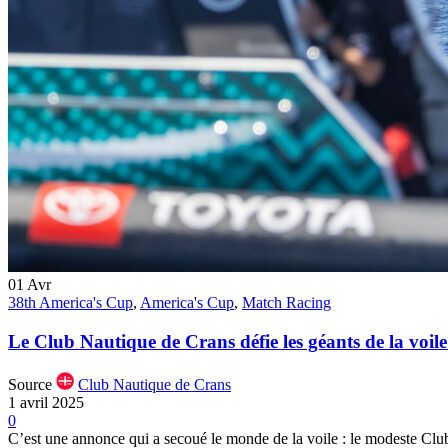
01
Avr
38th America's Cup
,
America's Cup
,
Match Racing
Le Club Nautique de Crans défie les géants de la voile
Source
Club Nautique de Crans
1 avril 2025
0
C’est une annonce qui a secoué le monde de la voile : le modeste Club 