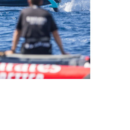
/23
,
Records