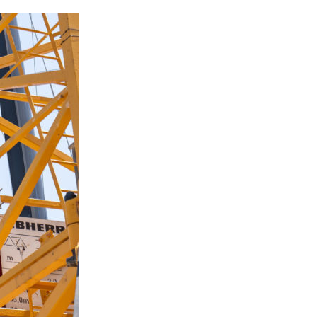
OCA
,
Multi50 - Ocean Fifty
,
Transat Café l'Or
,
Transat Jacques Vabre
s