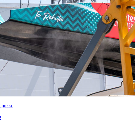
Source
Transat Café l'Or
13 février 2025
0
 presse
e