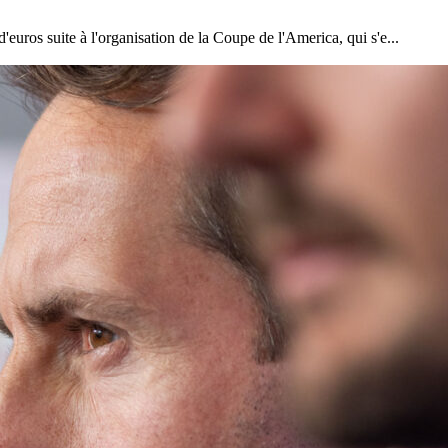
'euros suite à l'organisation de la Coupe de l'America, qui s'e...
22
Jan
Classe Ultim 32/23
,
Records
,
Trophée Jules Verne
Gitana 17 devient Actual Ultim 4
Source
Gitana Team
22 janvier 2025
0