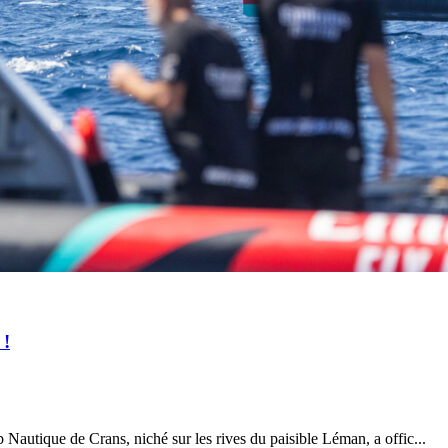
28
Fév
ARKEA ULTIM CHALLENGE
,
Classe Ultim 32
Un an déjà !
Source
Gitana Team
28 février 2025
0
 !
Nautique de Crans, niché sur les rives du paisible Léman, a offic...