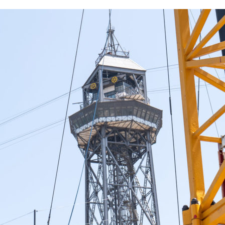
13
Fév
Class40
,
Classe Ultim 32/23
,
Course au Large
,
IM
4 classes, 4 parcours, 4 duos vainqueur