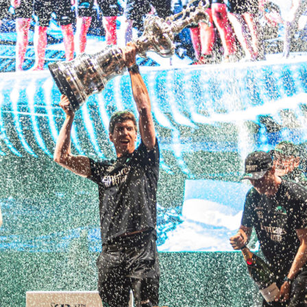
05
Mai
Classe Ultim 32/23
,
Records
,
Trophée Jules Verne
Un nouveau Maxi Edmond de Rothsch
Source
Gitana Team
8 mai 2025
0