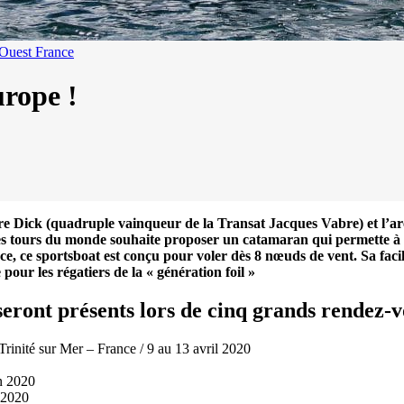
 Ouest France
urope !
re Dick (quadruple vainqueur de la Transat Jacques Vabre) et l’ar
les tours du monde souhaite proposer un catamaran qui permette à 
e, ce sportsboat est conçu pour voler dès 8 nœuds de vent. Sa facil
pour les régatiers de la « génération foil »
seront présents lors de cinq grands rendez-
sur Mer – France / 9 au 13 avril 2020
13
Mar
Records
,
Vitesse absolue
n 2020
 2020
SP80 franchit la barre mythique des 5