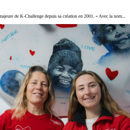
n majeure de K-Challenge depuis sa création en 2001. « Avec la nom...
22
Jan
Classe Ultim 32/23
,
Records
,
Trophée Jules Verne
Gitana 17 devient Actual Ultim 4
Source
Gitana Team
22 janvier 2025
0