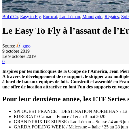
Bol d'Or
,
Easy to Fly
,
Eurocat
,
Lac Léman
,
Monotypie
,
Régates
,
Spi
Le Easy To Fly à l’assaut de l’E
Source
gmo
9 octobre 2019
Le 9 octobre 2019
0
Inspirés par les multicoques de la Coupe de l’America, Jean-Pier
A travers le développement de ce support, le skipper aux multip
à bord de bateaux équipés de foils. Construit et assemblé en Franc
une offre de location attractive en font l’un des supports en vogue 
Pour leur deuxième année, les ETF Series 
SPI OUEST-FRANCE – DESTINATION MORBIHAN / La Trinité 
EUROCAT / Carnac – France / 1er au 3 mai 2020
GRAND PRIX DE SUISSE / Lac Léman – Suisse / 4 au 6 jui
GARDA FOILING WEEK / Malcesine – Italie / 25 au 28 juin