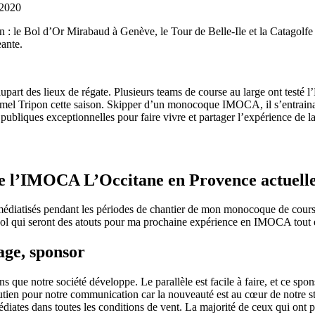
 2020
Source
SP80
on : le Bol d’Or Mirabaud à Genève, le Tour de Belle-Ile et la Catagolf
13 mars 2025
eante.
0
lupart des lieux de régate. Plusieurs teams de course au large ont testé
Armel Tripon cette saison. Skipper d’un monocoque IMOCA, il s’entrain
s publiques exceptionnelles pour faire vivre et partager l’expérience de l
e l’IMOCA L’Occitane en Provence actuelle
diatisés pendant les périodes de chantier de mon monocoque de course au
ol qui seront des atouts pour ma prochaine expérience en IMOCA tout en 
ge, sponsor
 que notre société développe. Le parallèle est facile à faire, et ce sp
e soutien pour notre communication car la nouveauté est au cœur de notre
édiates dans toutes les conditions de vent. La majorité de ceux qui ont