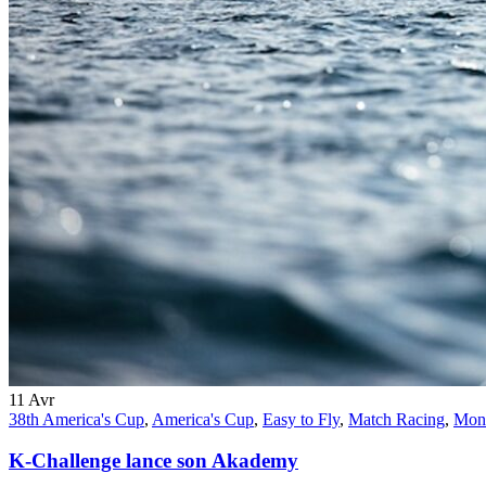
11
Avr
38th America's Cup
,
America's Cup
,
Easy to Fly
,
Match Racing
,
Mon
K-Challenge lance son Akademy