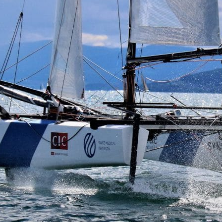
05
Mai
Classe Ultim 32/23
,
Records
,
Trophée Jules Verne
Un nouveau Maxi Edmond de Rothsch
Source
Gitana Team
8 mai 2025
0