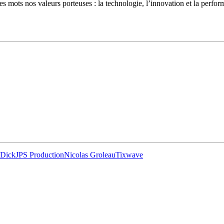
es mots nos valeurs porteuses : la technologie, l’innovation et la perfo
28
Fév
ARKEA ULTIM CHALLENGE
,
Classe Ultim 32
Un an déjà !
Source
Gitana Team
28 février 2025
0
 Dick
JPS Production
Nicolas Groleau
Tixwave