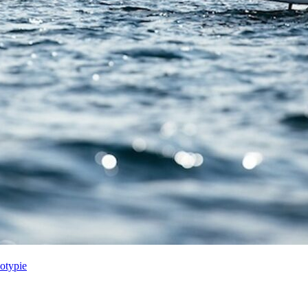
Source
Transat Café l'Or
13 février 2025
0
otypie