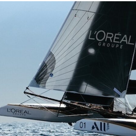
13
Fév
Class40
,
Classe Ultim 32/23
,
Course au Large
,
IM
4 classes, 4 parcours, 4 duos vainqueur