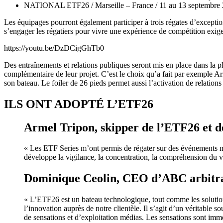
NATIONAL ETF26 / Marseille – France / 11 au 13 septembre
Les équipages pourront également participer à trois régates d’excepti
s’engager les régatiers pour vivre une expérience de compétition exig
https://youtu.be/DzDCigGhTb0
Des entraînements et relations publiques seront mis en place dans la p
complémentaire de leur projet. C’est le choix qu’a fait par exemple 
son bateau. Le foiler de 26 pieds permet aussi l’activation de relation
ILS ONT ADOPTÉ L’ETF26
Armel Tripon, skipper de l’ETF26 et d
« Les ETF Series m’ont permis de régater sur des événements mé
développe la vigilance, la concentration, la compréhension du v
Dominique Ceolin, CEO d’ABC arbitra
« L’ETF26 est un bateau technologique, tout comme les solutions
l’innovation auprès de notre clientèle. Il s’agit d’un véritabl
de sensations et d’exploitation médias. Les sensations sont imm