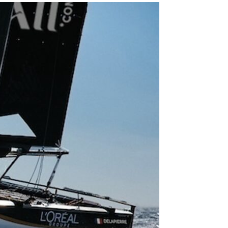
OCA
,
Multi50 - Ocean Fifty
,
Transat Café l'Or
,
Transat Jacques Vabre
s