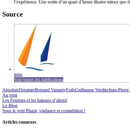
l’expérience. Une sortie d’un quart d’heure illustre mieux que d
Source
gmo
Voir toutes les publications
AbsoluteDreamer
Bernard Vananty
Foils
Guillaume Verdier
Jean-Pierre
Au vent
Les Femmes et les bateaux d’abord
Le Blog
Sous le vent
Plaisir, vigilance et compétition !
Articles connexes