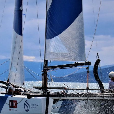
13
Fév
Class40
,
Classe Ultim 32/23
,
Course au Large
,
IM
4 classes, 4 parcours, 4 duos vainqueur