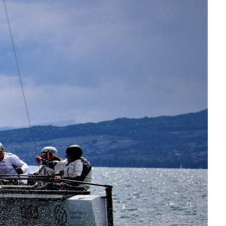
OCA
,
Multi50 - Ocean Fifty
,
Transat Café l'Or
,
Transat Jacques Vabre
s