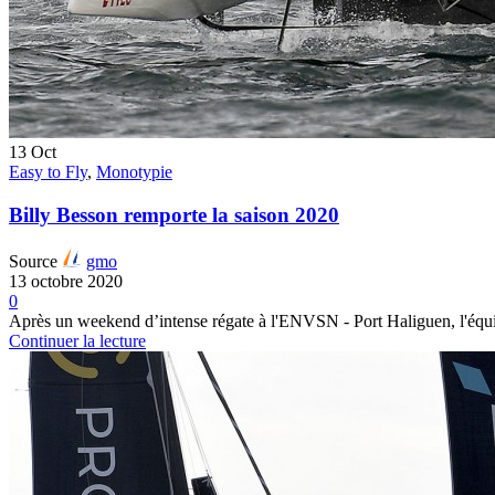
13
Oct
Easy to Fly
,
Monotypie
Billy Besson remporte la saison 2020
Source
gmo
13 octobre 2020
0
Après un weekend d’intense régate à l'ENVSN - Port Haliguen, l'équi
Continuer la lecture