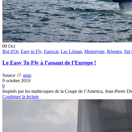
09
Oct
Bol d'Or
,
Easy to Fly
,
Eurocat
,
Lac Léman
,
Monotypie
,
Régates
,
Spi
Le Easy To Fly à l’assaut de l’Europe !
Source
gmo
9 octobre 2019
0
Inspirés par les multicoques de la Coupe de l’America, Jean-Pierre Dic
Continuer la lecture