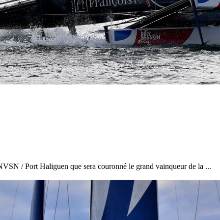
28
Fév
ARKEA ULTIM CHALLENGE
,
Classe Ultim 32
Un an déjà !
Source
Gitana Team
28 février 2025
0
'ENVSN / Port Haliguen que sera couronné le grand vainqueur de la ...