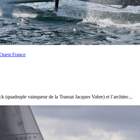
Source
Transat Café l'Or
13 février 2025
0
 Ouest France
k (quadruple vainqueur de la Transat Jacques Vabre) et l’architec...