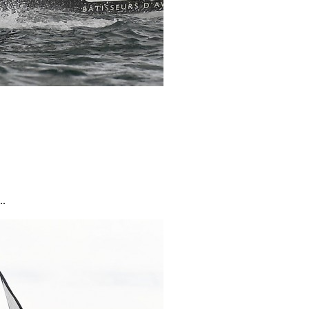
..
0 noeuds