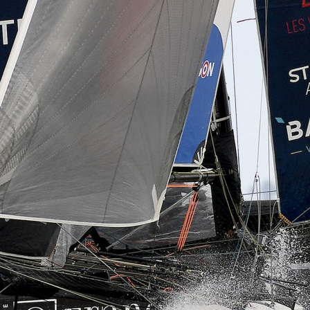
05
Mai
Classe Ultim 32/23
,
Records
,
Trophée Jules Verne
Un nouveau Maxi Edmond de Rothsch
Source
Gitana Team
8 mai 2025
0