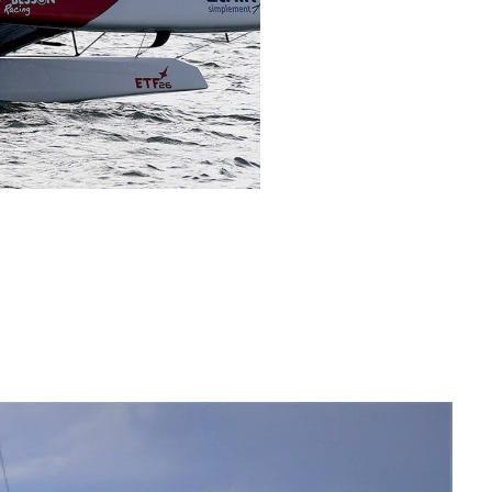
/23
,
Records