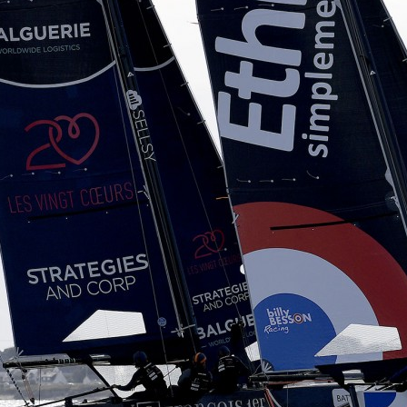
Source
SP80
13 mars 2025
0