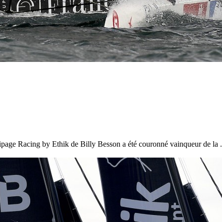
page Racing by Ethik de Billy Besson a été couronné vainqueur de la .
13
Mar
Records
,
Vitesse absolue
SP80 franchit la barre mythique des 5