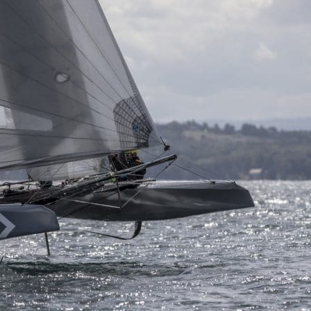
22
Jan
Classe Ultim 32/23
,
Records
,
Trophée Jules Verne
Gitana 17 devient Actual Ultim 4
Source
Gitana Team
22 janvier 2025
0