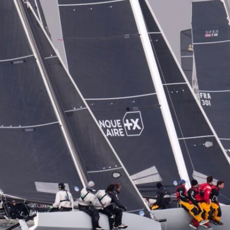
13
Fév
Class40
,
Classe Ultim 32/23
,
Course au Large
,
IM
4 classes, 4 parcours, 4 duos vainqueur