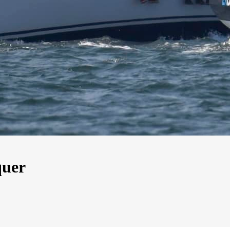
quer
13
Mar
Records
,
Vitesse absolue
SP80 franchit la barre mythique des 5