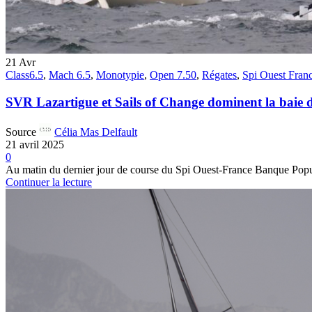
21
Avr
Class6.5
,
Mach 6.5
,
Monotypie
,
Open 7.50
,
Régates
,
Spi Ouest Fran
SVR Lazartigue et Sails of Change dominent la baie
Source
Célia Mas Delfault
21 avril 2025
0
Au matin du dernier jour de course du Spi Ouest-France Banque Populai
Continuer la lecture