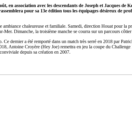
oût, en association avec les descendants de Joseph et Jacques de Ker
 rassemblera pour sa 13e édition tous les équipages désireux de prof
Source
SP80
13 mars 2025
0
 ambiance chaleureuse et familiale. Samedi, direction Houat pour la p
r-Mer. Dimanche, la troisième manche se courra sur un parcours côtier q
p. Ce dernier a été remporté dans un match très serré en 2018 par Pa
, Antoine Croyère (Hey Joe) remettra en jeu la coupe du Challenge Ke
 conviviale depuis sa création en 2007.