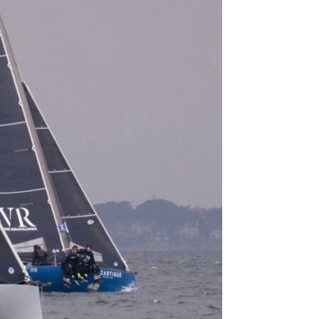
OCA
,
Multi50 - Ocean Fifty
,
Transat Café l'Or
,
Transat Jacques Vabre
s