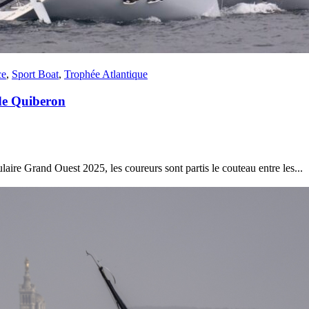
Source
Transat Café l'Or
13 février 2025
0
ce
,
Sport Boat
,
Trophée Atlantique
 de Quiberon
re Grand Ouest 2025, les coureurs sont partis le couteau entre les...