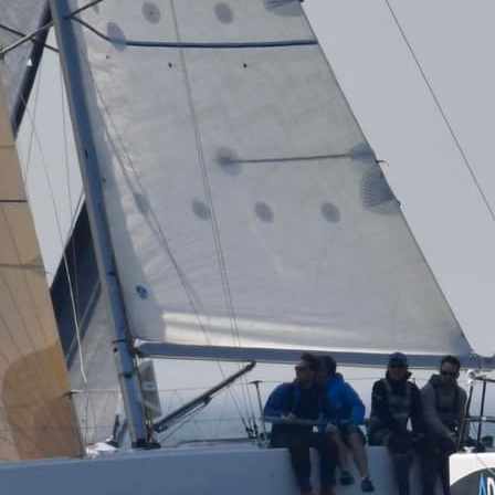
05
Mai
Classe Ultim 32/23
,
Records
,
Trophée Jules Verne
Un nouveau Maxi Edmond de Rothsch
Source
Gitana Team
8 mai 2025
0