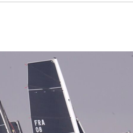
28
Fév
ARKEA ULTIM CHALLENGE
,
Classe Ultim 32
Un an déjà !
Source
Gitana Team
28 février 2025
0