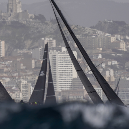
22
Jan
Classe Ultim 32/23
,
Records
,
Trophée Jules Verne
Gitana 17 devient Actual Ultim 4
Source
Gitana Team
22 janvier 2025
0