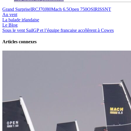
Grand Surprise
IRC
J70
J80
Mach 6.5
Open 750
OSIRIS
SNT
Au vent
La balade irlandaise
Le Blog
Sous le vent
SailGP et l’équipe française accélèrent à Cowes
Articles connexes