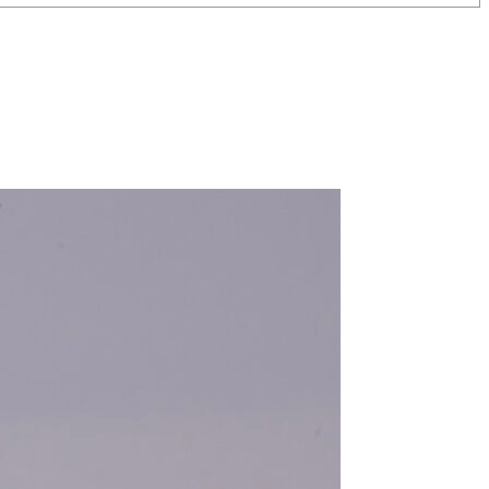
/23
,
Records