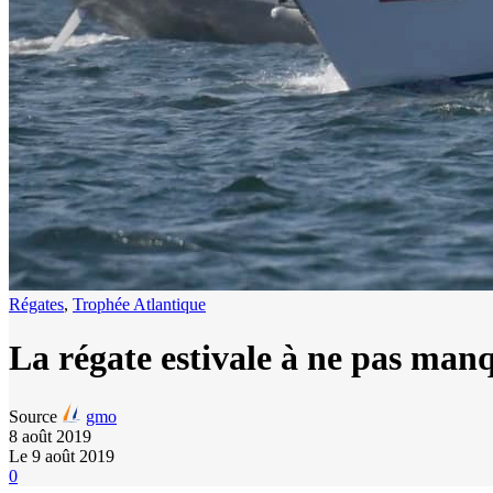
Régates
,
Trophée Atlantique
La régate estivale à ne pas man
Source
gmo
8 août 2019
Le 9 août 2019
0