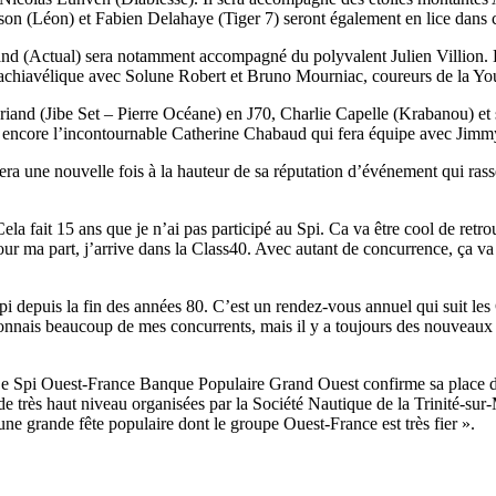
on (Léon) et Fabien Delahaye (Tiger 7) seront également en lice dans 
d (Actual) sera notamment accompagné du polyvalent Julien Villion. D’
Machiavélique avec Solune Robert et Bruno Mourniac, coureurs de la Y
iand (Jibe Set – Pierre Océane) en J70, Charlie Capelle (Krabanou) et
 encore l’incontournable Catherine Chabaud qui fera équipe avec Jimmy 
28
Fév
 une nouvelle fois à la hauteur de sa réputation d’événement qui rasse
ARKEA ULTIM CHALLENGE
,
Classe Ultim 32
Un an déjà !
ela fait 15 ans que je n’ai pas participé au Spi. Ca va être cool de ret
Pour ma part, j’arrive dans la Class40. Avec autant de concurrence, ça va
Source
Gitana Team
28 février 2025
Spi depuis la fin des années 80. C’est un rendez-vous annuel qui suit l
0
 connais beaucoup de mes concurrents, mais il y a toujours des nouveaux
e Spi Ouest-France Banque Populaire Grand Ouest confirme sa place de 
e très haut niveau organisées par la Société Nautique de la Trinité-sur-
 une grande fête populaire dont le groupe Ouest-France est très fier ».