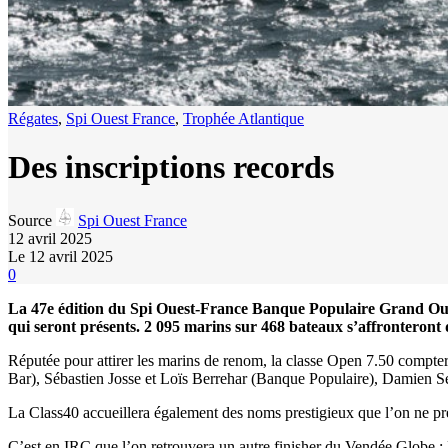
Régates
,
Spi Ouest France
,
Trophée Atlantique
Des inscriptions records
Source
Spi Ouest France
12 avril 2025
Le 12 avril 2025
0
La 47e édition du Spi Ouest-France Banque Populaire Grand Ouest
qui seront présents. 2 095 marins sur 468 bateaux s’affronteront 
Réputée pour attirer les marins de renom, la classe Open 7.50 compte
Bar), Sébastien Josse et Loïs Berrehar (Banque Populaire), Damien
La Class40 accueillera également des noms prestigieux que l’on ne pr
C’est en IRC que l’on retrouvera un autre finisher du Vendée Globe :