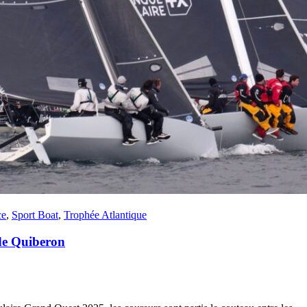
22
Jan
Classe Ultim 32/23
,
Records
,
Trophée Jules Verne
Gitana 17 devient Actual Ultim 4
Source
Gitana Team
22 janvier 2025
0
ce
,
Sport Boat
,
Trophée Atlantique
 de Quiberon