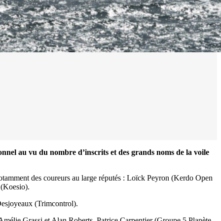
nnel au vu du nombre d’inscrits et des grands noms de la voile
 notamment des coureurs au large réputés : Loïck Peyron (Kerdo Open
(Koesio).
Desjoyeaux (Trimcontrol).
Amélie Grassi et Alan Roberts. Patrice Carpentier (Groupe 5 Planète