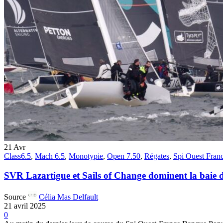
21
Avr
Class6.5
,
Mach 6.5
,
Monotypie
,
Open 7.50
,
Régates
,
Spi Ouest Fran
SVR Lazartigue et Sails of Change dominent la baie
Source
Célia Mas Delfault
21 avril 2025
0