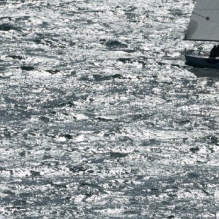
13
Mar
Records
,
Vitesse absolue
SP80 franchit la barre mythique des 5