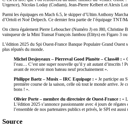
Urgence), Nicolas Loday (Codiam), Jean-Pierre Kelbert et Alexis Lois
Parmi les équipages en Mach 6.5, le skipper d’Ultim Anthony Marchan
d’Ortoli et Noé Delpech. Ce dernier fera partie de l’équipage TNT/
On citera également Pierre Leboucher (Numéro J) en J80, Christine Br
vainqueur de la Mini Transat François Jambou (Elitys) en Figaro 3 ou
L’édition 2025 du Spi Ouest-France Banque Populaire Grand Ouest sera
plus réputés du monde.
Michel Desjoyeaux – Pierreval Good Planète – Class40 :
« C
l’eau… C’est une super nouvelle qu’il y ait autant d’inscrits ! 
avant de recevoir mon bateau neuf prochainement ».
Philippe Baetz – Musix – IRC Equipage :
« Je participe au 
première course de la saison, celle où tout le monde arrive. Je
bons ! ».
Olivier Porte – membre du directoire de Ouest-France :
« L
L’édition 2025 s’annonce passionnante avec 4 jours de régates d
l’ensemble de nos partenaires publics et privés, le SPI est aussi
Source