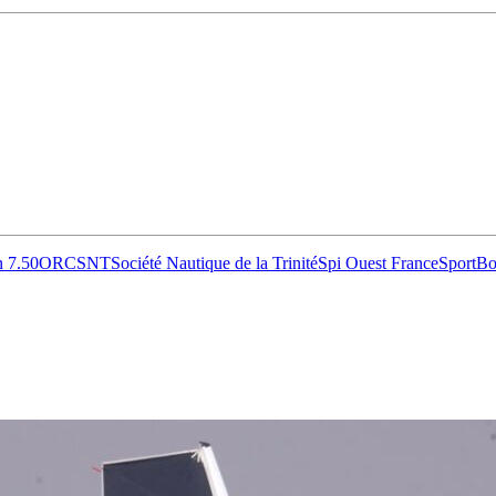
 7.50
ORC
SNT
Société Nautique de la Trinité
Spi Ouest France
SportBo
13
Fév
Class40
,
Classe Ultim 32/23
,
Course au Large
,
IM
4 classes, 4 parcours, 4 duos vainqueur