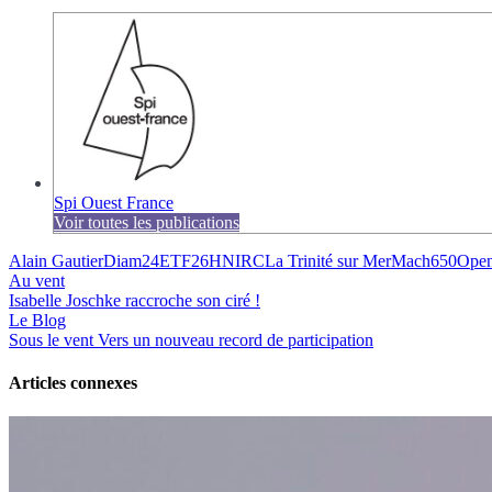
Spi Ouest France
Voir toutes les publications
Alain Gautier
Diam24
ETF26
HN
IRC
La Trinité sur Mer
Mach650
Open
Au vent
Isabelle Joschke raccroche son ciré !
Le Blog
Sous le vent
Vers un nouveau record de participation
Articles connexes