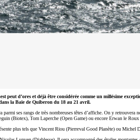
Source
SP80
13 mars 2025
0
 peut d’ores et déjà être considérée comme un millésime exceptio
dans la Baie de Quiberon du 18 au 21 avril.
ra parmi ses rangs de très nombreuses têtes d’affiche. On y retrouvera
 Seguin (Biotex), Tom Laperche (Open Game) ou encore Erwan le Roux 
ésente plus tels que Vincent Riou (Pierreval Good Planète) ou Michel 
 Nicolas Lunven (Diablesse). Il sera accompagné des étoiles montantes 