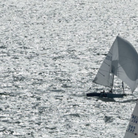
05
Mai
Classe Ultim 32/23
,
Records
,
Trophée Jules Verne
Un nouveau Maxi Edmond de Rothsch
Source
Gitana Team
8 mai 2025
0