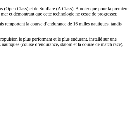
exus (Open Class) et de Sunflare (A Class). A noter que pour la première
n mer et démontrant que cette technologie ne cesse de progresser.
is remportent la course d’endurance de 16 milles nautiques, tandis
opulsion le plus performant et le plus endurant, installé sur une
autiques (course d’endurance, slalom et la course de match race).
OCA
,
Multi50 - Ocean Fifty
,
Transat Café l'Or
,
Transat Jacques Vabre
s