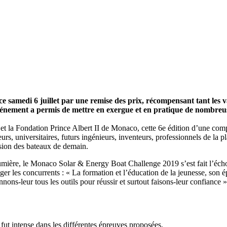
28
Fév
ARKEA ULTIM CHALLENGE
,
Classe Ultim 32
samedi 6 juillet par une remise des prix, récompensant tant les v
Un an déjà !
événement a permis de mettre en exergue et en pratique de nombreus
Source
Gitana Team
t la Fondation Prince Albert II de Monaco, cette 6e édition d’une compé
28 février 2025
s, universitaires, futurs ingénieurs, inventeurs, professionnels de la pla
0
lsion des bateaux de demain.
lumière, le Monaco Solar & Energy Boat Challenge 2019 s’est fait l’éch
r les concurrents : « La formation et l’éducation de la jeunesse, son é
ons-leur tous les outils pour réussir et surtout faisons-leur confiance »
fut intense dans les différentes épreuves proposées.