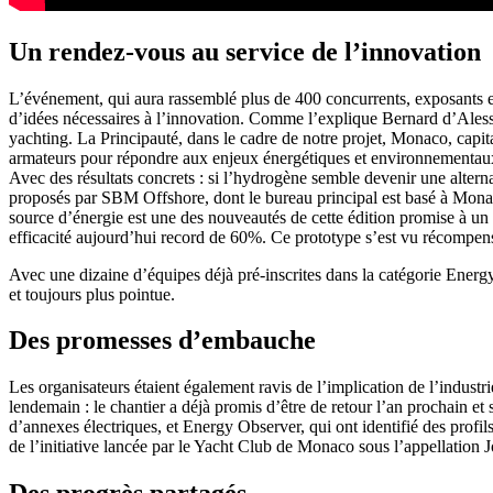
Un rendez-vous au service de l’innovation
L’événement, qui aura rassemblé plus de 400 concurrents, exposants et 
d’idées nécessaires à l’innovation. Comme l’explique Bernard d’Aless
yachting. La Principauté, dans le cadre de notre projet, Monaco, capita
armateurs pour répondre aux enjeux énergétiques et environnementaux
Avec des résultats concrets : si l’hydrogène semble devenir une alterna
proposés par SBM Offshore, dont le bureau principal est basé à Monaco
source d’énergie est une des nouveautés de cette édition promise à un b
efficacité aujourd’hui record de 60%. Ce prototype s’est vu récompense
Avec une dizaine d’équipes déjà pré-inscrites dans la catégorie Energ
et toujours plus pointue.
Des promesses d’embauche
Les organisateurs étaient également ravis de l’implication de l’industr
lendemain : le chantier a déjà promis d’être de retour l’an prochain et
d’annexes électriques, et Energy Observer, qui ont identifié des profil
de l’initiative lancée par le Yacht Club de Monaco sous l’appellation J