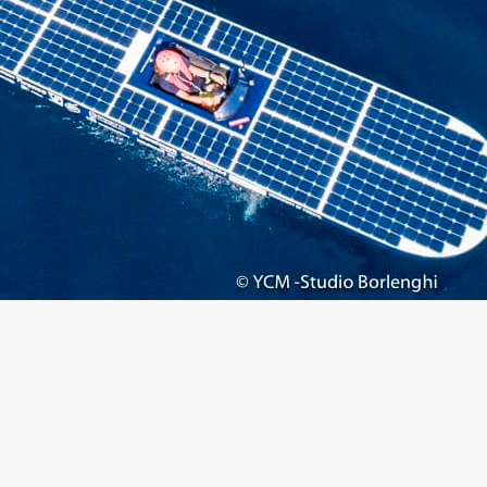
13
Mar
Records
,
Vitesse absolue
SP80 franchit la barre mythique des 5