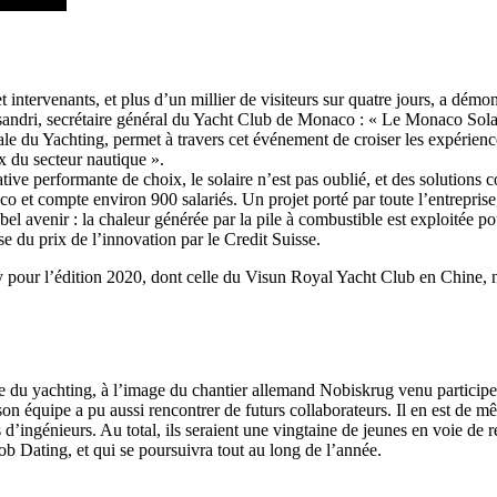
Source
Transat Café l'Or
13 février 2025
0
intervenants, et plus d’un millier de visiteurs sur quatre jours, a démo
andri, secrétaire général du Yacht Club de Monaco : « Le Monaco Solar
le du Yachting, permet à travers cet événement de croiser les expériences
 du secteur nautique ».
tive performante de choix, le solaire n’est pas oublié, et des solutions
 et compte environ 900 salariés. Un projet porté par toute l’entrepris
el avenir : la chaleur générée par la pile à combustible est exploitée po
 du prix de l’innovation par le Credit Suisse.
y pour l’édition 2020, dont celle du Visun Royal Yacht Club en Chine, 
ie du yachting, à l’image du chantier allemand Nobiskrug venu participer
 son équipe a pu aussi rencontrer de futurs collaborateurs. Il en est de
s d’ingénieurs. Au total, ils seraient une vingtaine de jeunes en voie de
ob Dating, et qui se poursuivra tout au long de l’année.