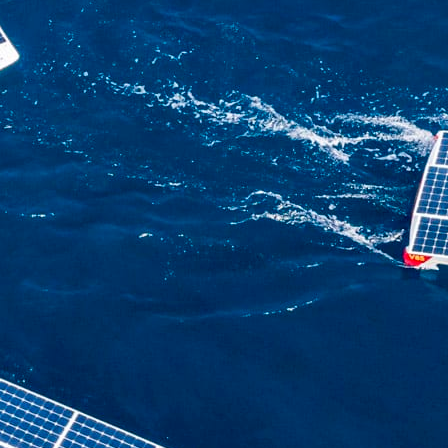
05
Mai
Classe Ultim 32/23
,
Records
,
Trophée Jules Verne
Un nouveau Maxi Edmond de Rothsch
Source
Gitana Team
8 mai 2025
0