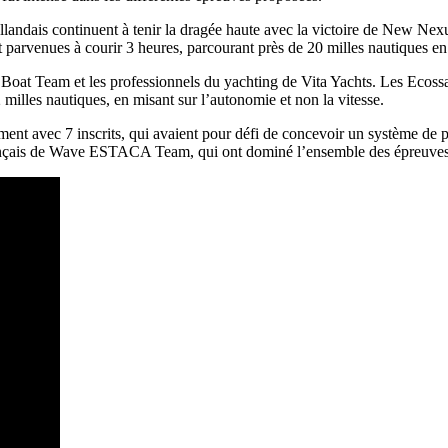
 Hollandais continuent à tenir la dragée haute avec la victoire de New N
nt parvenues à courir 3 heures, parcourant près de 20 milles nautiques e
 Boat Team et les professionnels du yachting de Vita Yachts. Les Ecossa
milles nautiques, en misant sur l’autonomie et non la vitesse.
ent avec 7 inscrits, qui avaient pour défi de concevoir un système de pr
ançais de Wave ESTACA Team, qui ont dominé l’ensemble des épreuves n
13
Fév
Class40
,
Classe Ultim 32/23
,
Course au Large
,
IM
4 classes, 4 parcours, 4 duos vainqueur