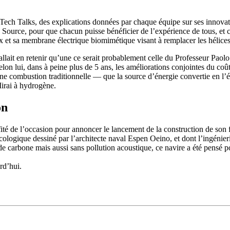
 Tech Talks, des explications données par chaque équipe sur ses innovatio
n Source, pour que chacun puisse bénéficier de l’expérience de tous, et c
Finx et sa membrane électrique biomimétique visant à remplacer les hélice
 fallait en retenir qu’une ce serait probablement celle du Professeur Pao
22
Jan
: selon lui, dans à peine plus de 5 ans, les améliorations conjointes du co
Classe Ultim 32/23
,
Records
,
Trophée Jules Verne
 combustion traditionnelle — que la source d’énergie convertie en l’él
Mirai à hydrogène.
Gitana 17 devient Actual Ultim 4
on
Source
Gitana Team
22 janvier 2025
té de l’occasion pour annoncer le lancement de la construction de son 
0
logique dessiné par l’architecte naval Espen Oeino, et dont l’ingénier
 carbone mais aussi sans pollution acoustique, ce navire a été pensé pou
rd’hui.