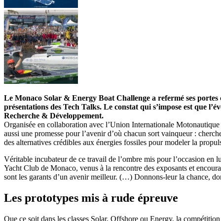
Le Monaco Solar & Energy Boat Challenge a refermé ses portes ce 
présentations des Tech Talks. Le constat qui s’impose est que l’
Recherche & Développement.
Organisée en collaboration avec l’Union Internationale Motonautique e
aussi une promesse pour l’avenir d’où chacun sort vainqueur : chercheur
des alternatives crédibles aux énergies fossiles pour modeler la propu
Véritable incubateur de ce travail de l’ombre mis pour l’occasion en 
Yacht Club de Monaco, venus à la rencontre des exposants et encourage
sont les garants d’un avenir meilleur. (…) Donnons-leur la chance, donn
Les prototypes mis à rude épreuve
Que ce soit dans les classes Solar, Offshore ou Energy, la compétition 