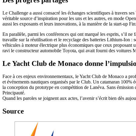
Des progrès partagés
Le Challenge a aussi consacré les échanges scientifiques à travers ses
véritable source d’inspiration pour les uns et les autres, en mode Ope
aussi les exposants et leurs innovations, à la manière de la start-up 
En parallèle, parmi les conférences qui ont marqué les esprits, s’il ne
travaille sur la réutilisation et le recyclage des batteries Lithium-Ion 
véhicules à moteur électrique plus économiques que ceux proposant une
ravi le constructeur automobile Toyota, qui avait fourni des voitures 
Le Yacht Club de Monaco donne l’impulsi
Face à ces enjeux environnementaux, le Yacht Club de Monaco a profi
et événements nautiques organisés par le Club. Un catamaran 100% éco
la conception du prototype en compétition de Lanéva. Sans émission de
Principauté.
Quand les paroles se joignent aux actes, l’avenir s’écrit bien dès aujou
Source