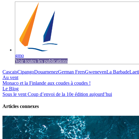
gmo
Voir toutes les publications
Cascais
Cipango
Douarnenez
German Frers
Gweneven
La Barbade
Laeti
Au vent
Monaco et la Finlande aux coudes à coudes !
Le Blog
Sous le vent
Coup d’envoi de la 10e édition aujourd’hui
Articles connexes