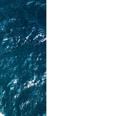
OCA
,
Multi50 - Ocean Fifty
,
Transat Café l'Or
,
Transat Jacques Vabre
s