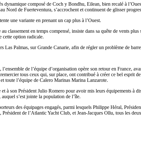
o très dynamique composé de Coch y Bondhu, Eilean, bien recalé à l’Ouest 
on au Nord de Fuerteventura, s’accrochent et continuent de glisser progre
Source
SP80
13 mars 2025
tente une variante en prenant un cap plus à l’Ouest.
0
te au classement en temps compensé, insiste dans sa quête de vents plus
e cette option radicale.
ers Las Palmas, sur Grande Canarie, afin de régler un problème de barre, 
’ensemble de l’équipe d’organisation opère son retour en France, avant d
emercier tous ceux qui, sur place, ont contribué à créer ce bel esprit d
et toute l’équipe de Calero Marinas Marina Lanzarote.
et à son Président Julio Romero pour avoir mis leurs équipements à disp
auquel s’est jointe la population de l’île.
porteurs des équipages engagés, parmi lesquels Philippe Héral, Présiden
ux, Président de l’Atlantic Yacht Club, et Jean-Jacques Ollu, tous les d