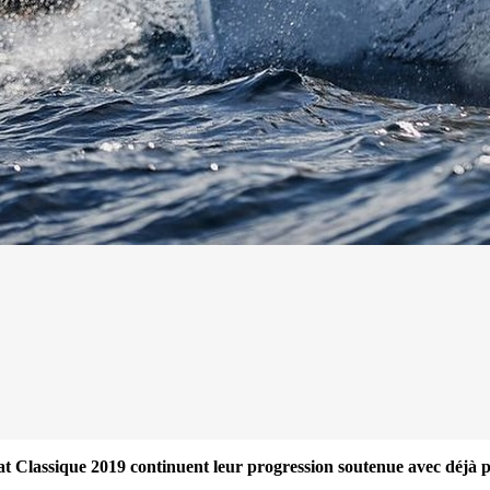
13
Mar
Records
,
Vitesse absolue
t Classique 2019 continuent leur progression soutenue avec déjà pl
SP80 franchit la barre mythique des 5