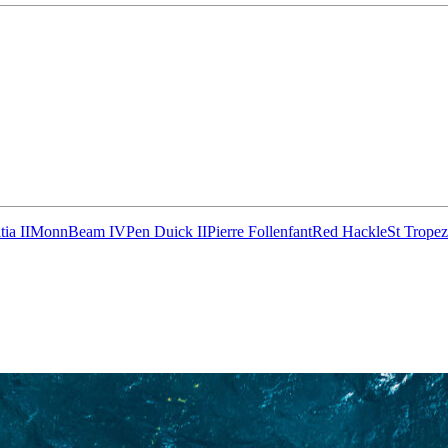
28
Fév
ARKEA ULTIM CHALLENGE
,
Classe Ultim 32
Un an déjà !
tia II
MonnBeam IV
Pen Duick II
Pierre Follenfant
Red Hackle
St Tropez
Source
Gitana Team
28 février 2025
0