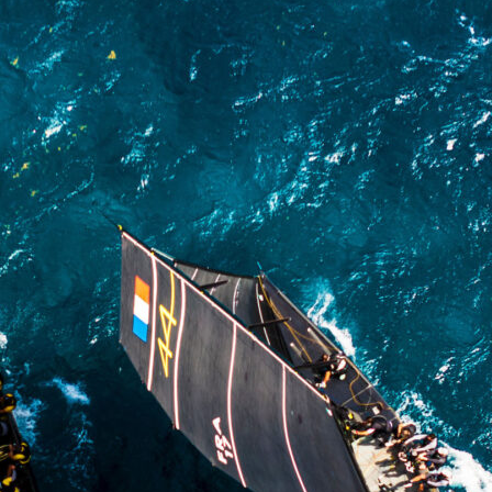
13
Fév
Class40
,
Classe Ultim 32/23
,
Course au Large
,
IM
4 classes, 4 parcours, 4 duos vainqueur