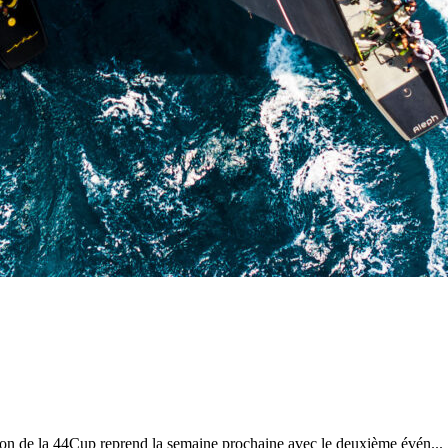
Source
Transat Café l'Or
13 février 2025
0
tion de la 44Cup reprend la semaine prochaine avec le deuxième évén...