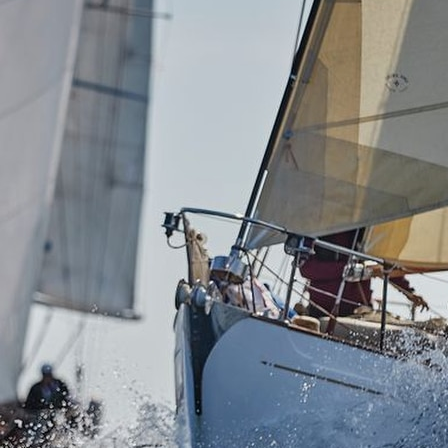
05
Mai
Classe Ultim 32/23
,
Records
,
Trophée Jules Verne
Un nouveau Maxi Edmond de Rothsch
Source
Gitana Team
8 mai 2025
0