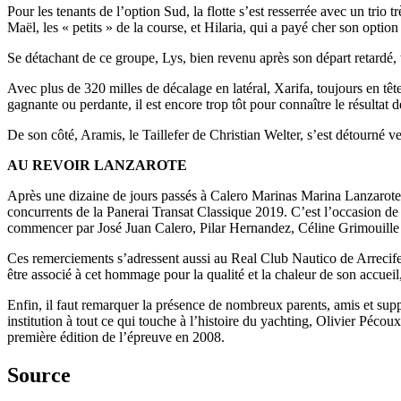
Pour les tenants de l’option Sud, la flotte s’est resserrée avec un tri
Maël, les « petits » de la course, et Hilaria, qui a payé cher son opti
Se détachant de ce groupe, Lys, bien revenu après son départ retardé, 
Avec plus de 320 milles de décalage en latéral, Xarifa, toujours en tê
gagnante ou perdante, il est encore trop tôt pour connaître le résultat d
De son côté, Aramis, le Taillefer de Christian Welter, s’est détourné v
AU REVOIR LANZAROTE
Après une dizaine de jours passés à Calero Marinas Marina Lanzarote, l
concurrents de la Panerai Transat Classique 2019. C’est l’occasion de r
commencer par José Juan Calero, Pilar Hernandez, Céline Grimouille 
Ces remerciements s’adressent aussi au Real Club Nautico de Arrecife 
être associé à cet hommage pour la qualité et la chaleur de son accueil, 
Enfin, il faut remarquer la présence de nombreux parents, amis et sup
institution à tout ce qui touche à l’histoire du yachting, Olivier Péco
première édition de l’épreuve en 2008.
Source