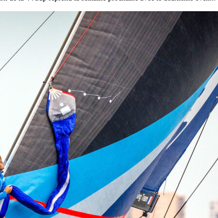
22
Jan
Classe Ultim 32/23
,
Records
,
Trophée Jules Verne
Gitana 17 devient Actual Ultim 4
Source
Gitana Team
22 janvier 2025
0