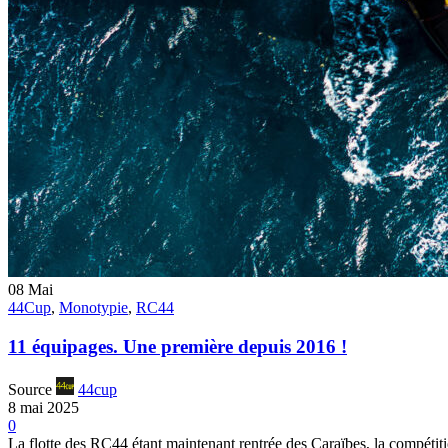
08
Mai
44Cup
,
Monotypie
,
RC44
11 équipages. Une première depuis 2016 !
Source
44cup
8 mai 2025
0
La flotte des RC44 étant maintenant rentrée des Caraïbes, la compéti