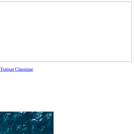
/23
,
Records
Transat Classique