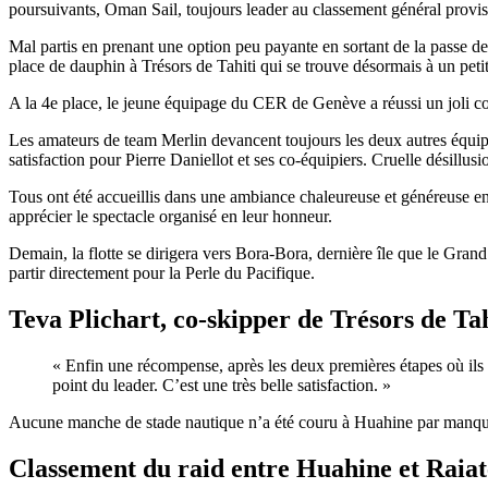
poursuivants, Oman Sail, toujours leader au classement général provis
Mal partis en prenant une option peu payante en sortant de la passe d
place de dauphin à Trésors de Tahiti qui se trouve désormais à un peti
A la 4e place, le jeune équipage du CER de Genève a réussi un joli c
Les amateurs de team Merlin devancent toujours les deux autres équipe
satisfaction pour Pierre Daniellot et ses co-équipiers. Cruelle désil
Tous ont été accueillis dans une ambiance chaleureuse et généreuse en
apprécier le spectacle organisé en leur honneur.
Demain, la flotte se dirigera vers Bora-Bora, dernière île que le Grand
partir directement pour la Perle du Pacifique.
Teva Plichart, co-skipper de Trésors de Tah
« Enfin une récompense, après les deux premières étapes où ils ét
point du leader. C’est une très belle satisfaction. »
Aucune manche de stade nautique n’a été couru à Huahine par manqu
Classement du raid entre Huahine et Raiat