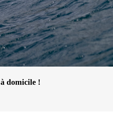
 à domicile !
13
Mar
Records
,
Vitesse absolue
SP80 franchit la barre mythique des 5