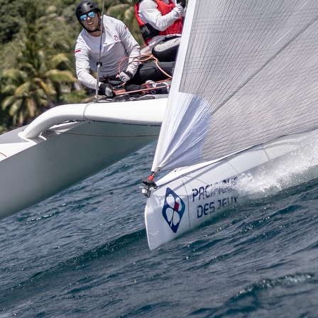
05
Mai
Classe Ultim 32/23
,
Records
,
Trophée Jules Verne
Un nouveau Maxi Edmond de Rothsch
Source
Gitana Team
8 mai 2025
0