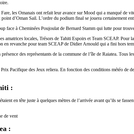
oire.
e Fare, les Omanais ont refait leur avance sur Mood qui a manqué de vit
t point d’Oman Sail. L’ordre du podium final se jouera certainement entr
oup face à Cheminées Poujoulat de Bernard Stamm qui lutte pour trouve
22
Jan
s amatrices locales, Trésors de Tahiti Espoirs et Team SCEAP. Pour la p
Classe Ultim 32/23
,
Records
,
Trophée Jules Verne
lusion en revanche pour team SCEAP de Didier Arnould qui a fini hors tem
Gitana 17 devient Actual Ultim 4
 présence des représentants de la commune de l’île de Raiatea. Tous les
Source
Gitana Team
 Prix Pacifique des Jeux reliera. En fonction des conditions météo de dema
22 janvier 2025
0
iti :
aient en tête juste à quelques mètres de l’arrivée avant qu’ils se fassent
e de vent
ea :