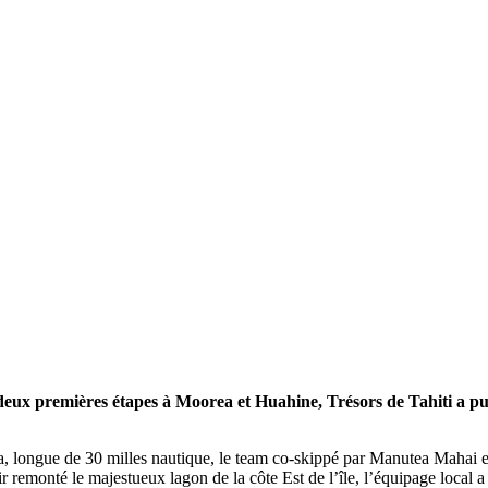
Source
Transat Café l'Or
13 février 2025
0
es deux premières étapes à Moorea et Huahine, Trésors de Tahiti a p
ea, longue de 30 milles nautique, le team co-skippé par Manutea Mahai e
ir remonté le majestueux lagon de la côte Est de l’île, l’équipage local