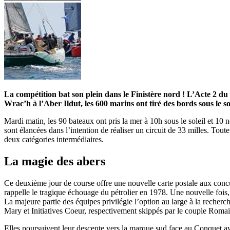
La compétition bat son plein dans le Finistère nord ! L’Acte 2 du
Wrac’h à l’Aber Ildut, les 600 marins ont tiré des bords sous le sol
Mardi matin, les 90 bateaux ont pris la mer à 10h sous le soleil et 10 
sont élancées dans l’intention de réaliser un circuit de 33 milles. Tout
deux catégories intermédiaires.
La magie des abers
Ce deuxième jour de course offre une nouvelle carte postale aux conc
rappelle le tragique échouage du pétrolier en 1978. Une nouvelle fois
La majeure partie des équipes privilégie l’option au large à la recherc
Mary et Initiatives Coeur, respectivement skippés par le couple Roma
Elles poursuivent leur descente vers la marque sud face au Conquet ava