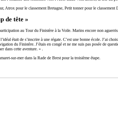
Source
Transat Café l'Or
our, Atrox pour le classement Bretagne, Petit tonner pour le classement
13 février 2025
0
p de tête »
rticipation au Tour du Finistère à la Voile. Marins encore non aguerris, 
’idéal était de s’inscrire à une régate. C’est une bonne école. J’ai choi
vigation du Finistère. J’étais en congé et ne me suis pas posée de ques
 dans cette aventure. » .
Camaret-sur-mer dans la Rade de Brest pour la troisième étape.