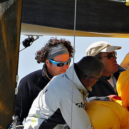
05
Mai
Classe Ultim 32/23
,
Records
,
Trophée Jules Verne
Un nouveau Maxi Edmond de Rothsch
Source
Gitana Team
8 mai 2025
0