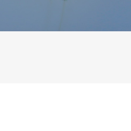
Source
SP80
13 mars 2025
0