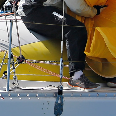
13
Mar
Records
,
Vitesse absolue
SP80 franchit la barre mythique des 5