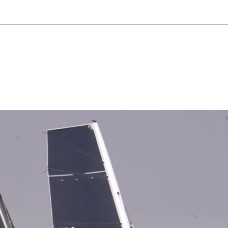
22
Jan
Classe Ultim 32/23
,
Records
,
Trophée Jules Verne
Gitana 17 devient Actual Ultim 4
Source
Gitana Team
22 janvier 2025
0