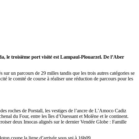
a, le troisième port visité est Lampaul-Plouarzel. De l’Aber
 sur un parcours de 29 milles tandis que les trois autres catégories se
incité le comité de course à réaliser une réduction de parcours pour les
des roches de Porstall, les vestiges de l’ancre de L’Amoco Cadiz
enal du Four, entre les îles d’Ouessant et Molène et le continent.
OCA
,
Multi50 - Ocean Fifty
,
Transat Café l'Or
,
Transat Jacques Vabre
e croiser deux Imocas alignés sur le dernier Vendée Globe : Famille
s
loton coupe la ligne d’arrivée sous spi à 16h09.