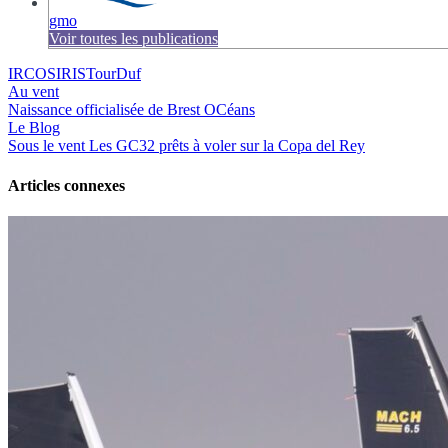
gmo
Voir toutes les publications
IRC
OSIRIS
TourDuf
Au vent
Naissance officialisée de Brest OCéans
Le Blog
Sous le vent
Les GC32 prêts à voler sur la Copa del Rey
Articles connexes