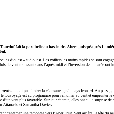
 Tourduf fait la part belle au bassin des Abers puisqu’après Landéd
eil.
noeuds d’ouest – sud ouest. Les voiliers les moins rapides se sont engagés
efois, le vent molissant dans l’après-midi et l’inversion de la marée ont 
urrents qui ont pu admirer la côte sauvage du pays léonard. Au passage 
13
Fév
, le louvoyage est au programme pour remonter au vent et emprunter le ch
Class40
,
Classe Ultim 32/23
,
Course au Large
,
IM
he d’un vent plus favorable. Sur leur chemin, elles ont eu la surprise d
in Attanasio et Samantha Davies.
4 classes, 4 parcours, 4 duos vainqueur
nt t’entamer une remontée vers l’Aber Ildut. Vent arrière, la tête du pe