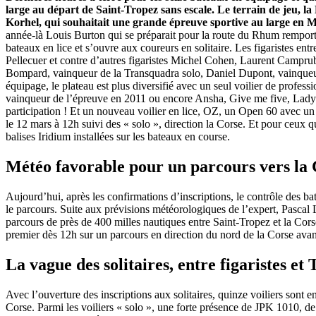
large au départ de Saint-Tropez sans escale. Le terrain de jeu, l
Korhel, qui souhaitait une grande épreuve sportive au large en 
année-là Louis Burton qui se préparait pour la route du Rhum remportait
bateaux en lice et s’ouvre aux coureurs en solitaire. Les figaristes en
Pellecuer et contre d’autres figaristes Michel Cohen, Laurent Campru
Bompard, vainqueur de la Transquadra solo, Daniel Dupont, vainqueur
équipage, le plateau est plus diversifié avec un seul voilier de profe
vainqueur de l’épreuve en 2011 ou encore Ansha, Give me five, Lady Fir
participation ! Et un nouveau voilier en lice, OZ, un Open 60 avec un 
le 12 mars à 12h suivi des « solo », direction la Corse. Et pour ceux qu
balises Iridium installées sur les bateaux en course.
Météo favorable pour un parcours vers la
Aujourd’hui, après les confirmations d’inscriptions, le contrôle des b
le parcours. Suite aux prévisions météorologiques de l’expert, Pascal L
parcours de près de 400 milles nautiques entre Saint-Tropez et la Corse
premier dès 12h sur un parcours en direction du nord de la Corse avant 
La vague des solitaires, entre figaristes 
Avec l’ouverture des inscriptions aux solitaires, quinze voiliers sont 
Corse. Parmi les voiliers « solo », une forte présence de JPK 1010,