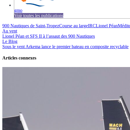
gmo
Voir toutes les publications
900 Nautiques de Saint-Tropez
Course au large
IRC
Lionel Péan
Médite
Au vent
Lionel Péan et SFS II à l’assaut des 900 Nautiques
Le Blog
Sous le vent
Arkema lance le premier bateau en composite recyclable
Articles connexes