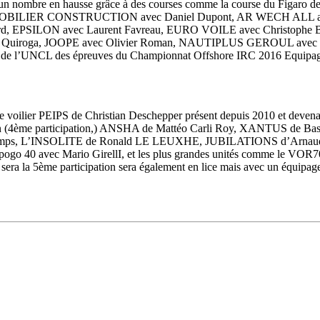
 un nombre en hausse grâce à des courses comme la course du Figaro dev
RT IMMOBILIER CONSTRUCTION avec Daniel Dupont, AR WECH ALL a
, EPSILON avec Laurent Favreau, EURO VOILE avec Christophe 
Pierre Quiroga, JOOPE avec Olivier Roman, NAUTIPLUS GEROUL av
ier de l’UNCL des épreuves du Championnat Offshore IRC 2016 Equipage
28
Fév
 le voilier PEIPS de Christian Deschepper présent depuis 2010 et devena
ARKEA ULTIM CHALLENGE
,
Classe Ultim 32
an (4ème participation,) ANSHA de Mattéo Carli Roy, XANTUS de Basti
mps, L’INSOLITE de Ronald LE LEUXHE, JUBILATIONS d’Arnaud V
Un an déjà !
 40 avec Mario GirellI, et les plus grandes unités comme le VOR70 
ra la 5ème participation sera également en lice mais avec un équipage 
Source
Gitana Team
28 février 2025
0