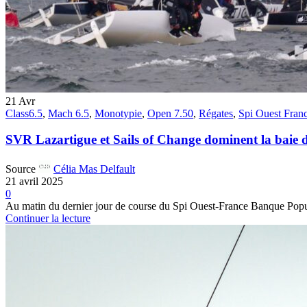
21
Avr
Class6.5
,
Mach 6.5
,
Monotypie
,
Open 7.50
,
Régates
,
Spi Ouest Fran
SVR Lazartigue et Sails of Change dominent la baie
Source
Célia Mas Delfault
21 avril 2025
0
Au matin du dernier jour de course du Spi Ouest-France Banque Populai
Continuer la lecture