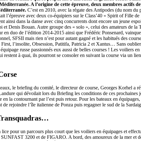
a Méditerranée. A l’origine de cette épreuve, deux membres actifs d
Méditerranée.
C’est en 2010, avec la régate des Antipodes (du nom du par
Source
SP80
 l’épreuve avec deux co-équipiers sur le Class’40 « Spirit of Fille de Fe
13 mars 2025
trent ainsi dans la danse avec cinq concurrents dont encore un jeune espoi
0
bi et Denis Bouan. Autre groupe des « solo », celui des amateurs de l
 en duo de l’édition 2014-2015 ainsi que Frédéric Ponsenard, vainque
ssionnel, SFSII mais rien n’est pour autant gagné et les habitués des co
st, l’insolite, Obsession, Patitifa, Patricia 2 et Xantus… Sans oublier
équipage russe passionnés eux aussi de belles courses ! Les voiliers en
i restent à quai, ils pourront se consoler en suivant la course via un lie
 Corse
ateaux, le briefing du comité, le directeur de course, Georges Korhel a 
andure qui dévoilait lors du Briefing les conditions de ces prochaines j
 en la contournant par l’est puis retour. Pour les bateaux en équipages, 
de rejoindre l’île italienne de Ponza puis regagner le sud de la Sardaig
et Transquadras…
en lice pour un parcours plus court que les voiliers en équipages et effe
 de SUNFAST 3200 et de FIGARO. A bord, des amoureux de la mer et des 