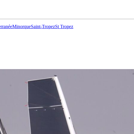
rranée
Minorque
Saint-Tropez
St Tropez
13
Fév
Class40
,
Classe Ultim 32/23
,
Course au Large
,
IM
4 classes, 4 parcours, 4 duos vainqueur