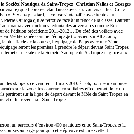
e la Société Nautique de Saint-Tropez, Christian Nelias et Georges
tenaire) que l’épreuve était lancée avec six voiliers en lice. Cette
u ». Six ans plus tard, la course s’intensifie avec trente et un
r, Pierre Quiroga qui se retrouve face à un ténor de la classe, Laurent
a Transquadra avec quelques redoutables adversaires comme Eric
ur de l’édition précédente 2011-2012… Du côté des voiliers avec
urses en Méditerranée comme l’équipage tropézien sur Albacor 5,
, le plus fidèle de la course, l’équipage de Peips avec une 7ème
 équipage seront les premiers à prendre le départ devant Saint-Tropez
n internet sur le site de la Société Nautique de St-Tropez et grâce aux
réuni les skippers ce vendredi 11 mars 2016 à 16h, pour leur annoncer
ournées sur la zone, les coureurs en solitaires effectueront donc un
ils partiront sur la ligne de départ devant le Môle de Saint-Tropez en
ne et enfin revenir sur Saint-Tropez..
ctueront un parcours d’environ 400 nautiques entre Saint-Tropez et la
courses au large pour qui cette épreuve est un excellent