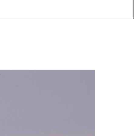
OCA
,
Multi50 - Ocean Fifty
,
Transat Café l'Or
,
Transat Jacques Vabre
s