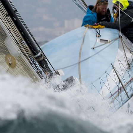
05
Mai
Classe Ultim 32/23
,
Records
,
Trophée Jules Verne
Un nouveau Maxi Edmond de Rothsch
Source
Gitana Team
8 mai 2025
0