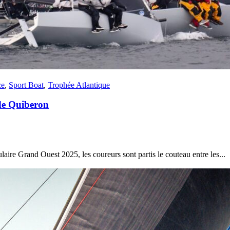
22
Jan
Classe Ultim 32/23
,
Records
,
Trophée Jules Verne
ce
,
Sport Boat
,
Trophée Atlantique
Gitana 17 devient Actual Ultim 4
 de Quiberon
Source
Gitana Team
22 janvier 2025
0
re Grand Ouest 2025, les coureurs sont partis le couteau entre les...