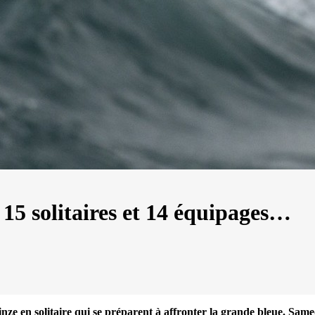
 15 solitaires et 14 équipages…
13
Mar
Records
,
Vitesse absolue
nze en solitaire qui se préparent à affronter la grande bleue. Same
SP80 franchit la barre mythique des 5