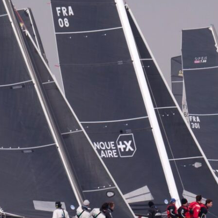
Source
Transat Café l'Or
13 février 2025
0