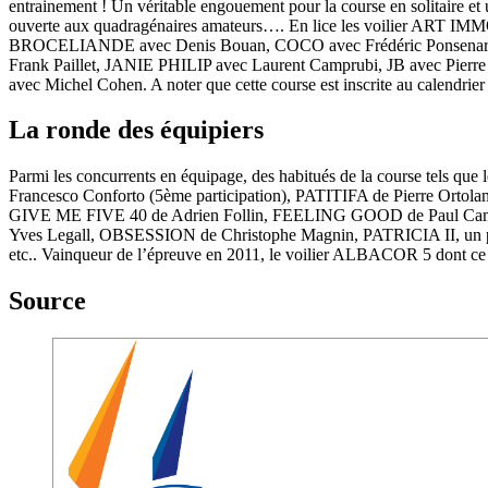
entrainement ! Un véritable engouement pour la course en solitaire et
ouverte aux quadragénaires amateurs…. En lice les voilier A
BROCELIANDE avec Denis Bouan, COCO avec Frédéric Ponsenard
Frank Paillet, JANIE PHILIP avec Laurent Camprubi, JB avec 
avec Michel Cohen. A noter que cette course est inscrite au calendr
La ronde des équipiers
Parmi les concurrents en équipage, des habitués de la course tels que
Francesco Conforto (5ème participation), PATITIFA de Pierre Ortol
GIVE ME FIVE 40 de Adrien Follin, FEELING GOOD de Paul Ca
Yves Legall, OBSESSION de Christophe Magnin, PATRICIA II, un pogo
etc.. Vainqueur de l’épreuve en 2011, le voilier ALBACOR 5 dont ce se
Source