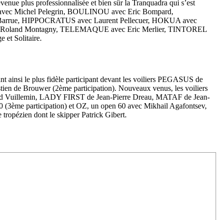
enue plus professionnalisée et bien sûr la Tranquadra qui s’est
vec Michel Pelegrin, BOULINOU avec Eric Bompard,
Barrue, HIPPOCRATUS avec Laurent Pellecuer, HOKUA avec
ec Roland Montagny, TELEMAQUE avec Eric Merlier, TINTOREL
 et Solitaire.
nt ainsi le plus fidèle participant devant les voiliers PEGASUS de
/23
,
Records
en de Brouwer (2ème participation). Nouveaux venus, les voiliers
uillemin, LADY FIRST de Jean-Pierre Dreau, MATAF de Jean-
(3ème participation) et OZ, un open 60 avec Mikhail Agafontsev,
tropézien dont le skipper Patrick Gibert.