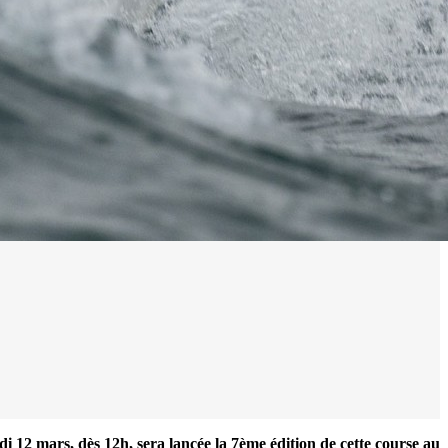
di 12 mars, dès 12h, sera lancée la 7ème édition de cette course au
0 noeuds