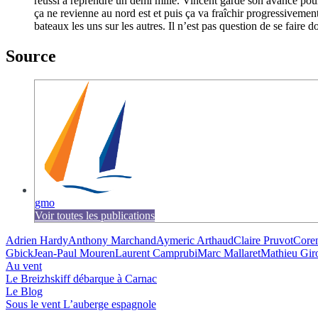
réussi à reprendre un demi mille. Vincent garde son avance pour l
ça ne revienne au nord est et puis ça va fraîchir progressivement
bateaux les uns sur les autres. Il n’est pas question de se faire d
Source
gmo
Voir toutes les publications
Adrien Hardy
Anthony Marchand
Aymeric Arthaud
Claire Pruvot
Core
Gbick
Jean-Paul Mouren
Laurent Camprubi
Marc Mallaret
Mathieu Giro
Au vent
Le Breizhskiff débarque à Carnac
Le Blog
Sous le vent
L’auberge espagnole