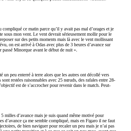
u compliqué ce matin parce qu’il y avait pas mal d’orages et je
te sous mon vent. Le vent devrait sérieusement mollir pour le
 reposer sur des petits moments mais là avec le vent mollissant
révu, on est arrivé à Odas avec plus de 3 heures d’avance sur
ir passé Minorque avant le début de nuit ».
un peu enterré à terre alors que les autres ont décollé vers
s sont restées raisonnables avec 25 nœuds, des rafales entre 28-
objectif est de s’accrocher pour revenir dans le match. Peut-
i a 5 milles d’avance mais je suis quand même motivé pour
illes d’avance ça me semble compliqué, mais en Figaro il ne faut
ajectoires, de bien naviguer pour recaler un peu mais je n’ai pas