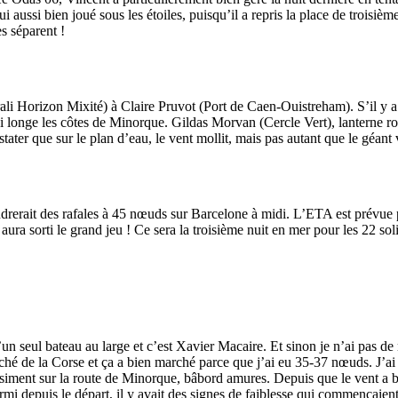
ui aussi bien joué sous les étoiles, puisqu’il a repris la place de troi
s séparent !
li Horizon Mixité) à Claire Pruvot (Port de Caen-Ouistreham). S’il y a 
 qui longe les côtes de Minorque. Gildas Morvan (Cercle Vert), lanterne r
tater que sur le plan d’eau, le vent mollit, mais pas autant que le géant v
erait des rafales à 45 nœuds sur Barcelone à midi. L’ETA est prévue pou
ura sorti le grand jeu ! Ce sera la troisième nuit en mer pour les 22 sol
13
Fév
Class40
,
Classe Ultim 32/23
,
Course au Large
,
IM
u’un seul bateau au large et c’est Xavier Macaire. Et sinon je n’ai pas de
oché de la Corse et ça a bien marché parce que j’ai eu 35-37 nœuds. J’a
4 classes, 4 parcours, 4 duos vainqueur
siment sur la route de Minorque, bâbord amures. Depuis que le vent a bai
rmi depuis le départ, il y avait des signes de faiblesse qui commençaient 