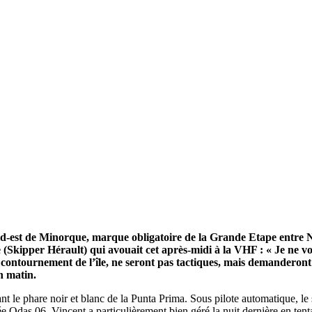
28
Fév
ARKEA ULTIM CHALLENGE
,
Classe Ultim 32
Un an déjà !
Source
Gitana Team
28 février 2025
0
au sud-est de Minorque, marque obligatoire de la Grande Etape entr
(Skipper Hérault) qui avouait cet après-midi à la VHF : « Je ne vo
 le contournement de l’île, ne seront pas tactiques, mais demanderon
n matin.
nt le phare noir et blanc de la Punta Prima. Sous pilote automatique, l
uée Odas 06, Vincent a particulièrement bien géré la nuit dernière en ten