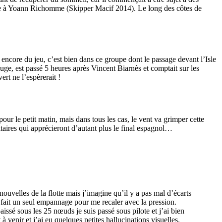
sième à Yoann Richomme (Skipper Macif 2014). Le long des côtes de
encore du jeu, c’est bien dans ce groupe dont le passage devant l’Isle
ouge, est passé 5 heures après Vincent Biarnès et comptait sur les
ert ne l’espèrerait !
r le petit matin, mais dans tous les cas, le vent va grimper cette
itaires qui apprécieront d’autant plus le final espagnol…
OCA
,
Multi50 - Ocean Fifty
,
Transat Café l'Or
,
Transat Jacques Vabre
 nouvelles de la flotte mais j’imagine qu’il y a pas mal d’écarts
i fait un seul empannage pour me recaler avec la pression.
s
ssé sous les 25 nœuds je suis passé sous pilote et j’ai bien
à venir et j’ai eu quelques petites hallucinations visuelles.