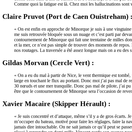
Comme quoi la fatigue est là. Chez moi les hallucinations sont vi
Claire Pruvot (Port de Caen Ouistreham) 
« On est enfin en approche de Minorque je suis à une vingtaine d
me suis retrouvée bloquée sous un nuage et c’est parti par deva
contournement de Minorque qui fait une trentaine de milles donc 
et la mer, ce n’est pas simple de trouver des moments de repos.
nos routages. La traversée a été assez longue mais on a eu des s
Gildas Morvan (Cercle Vert) :
« On a eu du mal à partir de Nice, le vent thermique est tombé, 
large en touchant le flux au portant. Donc moi j’ai pas mal de r
30 nœuds et une mer tranquille. Donc pas mal de pilote, j’ai pu 
être que le contournement de Minorque sera l’occasion de revenir 
Xavier Macaire (Skipper Hérault) :
« Je suis concentré et d’attaque, même s’il y a de gros écarts.
m’occuper du bateau, motivé pour faire les réglages, faire la na
jamais dire intouchable. On ne sait jamais ce qu’il peut se passe