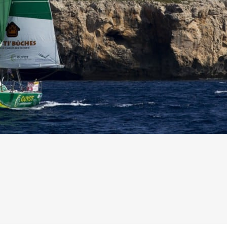
13
Mar
Records
,
Vitesse absolue
SP80 franchit la barre mythique des 5