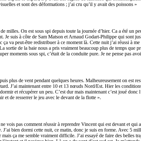
Source
Transat Café l'Or
suelles et sont des déformations ; j’ai cru qu’il y avait des poissons »
13 février 2025
0
:
e milles. On est sous spi depuis toute la journée d’hier. Ca a été un pe
nt. Je suis à côte de Sam Matson et Arnaud Godart-Philippe qui sont jus
ça va peut-être redistribuer à ce moment là. Cette nuit j’ai réussi à me
 La sortie de la baie nous a pris vraiment beaucoup plus de temps que p
uper moments sous spi, c’était de la conduite pure. Je ne pense pas avo
puis plus de vent pendant quelques heures. Malheureusement on est resté 
etard. J’ai maintenant entre 10 et 13 nœuds Nord/Est. Hier les condition
dormir et récupérer un peu. C’est dur mais maintenant c’est joué donc l’
et de resserrer le jeu avec le devant de la flotte ».
 Je ne vois pas comment réussir à reprendre Vincent qui est devant et qu
v. J’ai bien dormi cette nuit, ce matin, donc je suis en forme. Avec 5 m
r mais ça me semble vraiment difficile. J’ai essayé de faire des belles tr