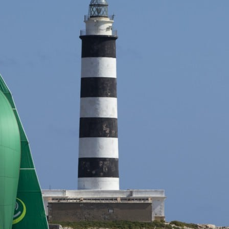
05
Mai
Classe Ultim 32/23
,
Records
,
Trophée Jules Verne
Un nouveau Maxi Edmond de Rothsch
Source
Gitana Team
8 mai 2025
0