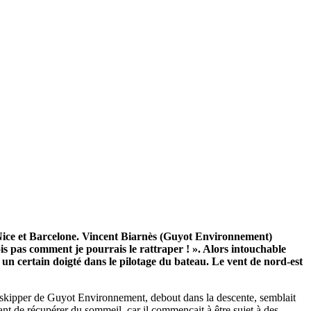
/23
,
Records
e Nice et Barcelone. Vincent Biarnès (Guyot Environnement)
is pas comment je pourrais le rattraper ! ». Alors intouchable
t un certain doigté dans le pilotage du bateau. Le vent de nord-est
e skipper de Guyot Environnement, debout dans la descente, semblait
tant de récupérer du sommeil, car il commençait à être sujet à des