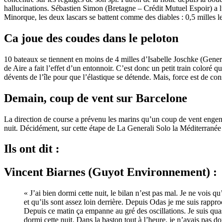
hallucinations. Sébastien Simon (Bretagne – Crédit Mutuel Espoir) a l
Minorque, les deux lascars se battent comme des diables : 0,5 milles le
Ca joue des coudes dans le peloton
10 bateaux se tiennent en moins de 4 milles d’Isabelle Joschke (Genera
de Aire a fait l’effet d’un entonnoir. C’est donc un petit train coloré
dévents de l’île pour que l’élastique se détende. Mais, force est de cons
Demain, coup de vent sur Barcelone
La direction de course a prévenu les marins qu’un coup de vent engendr
nuit. Décidément, sur cette étape de La Generali Solo la Méditerranée a
Ils ont dit :
Vincent Biarnes (Guyot Environnement) :
« J’ai bien dormi cette nuit, le bilan n’est pas mal. Je ne vois q
et qu’ils sont assez loin derrière. Depuis Odas je me suis rappr
Depuis ce matin ça empanne au gré des oscillations. Je suis qua
dormi cette nuit. Dans la baston tout à l’heure, je n’avais pas do