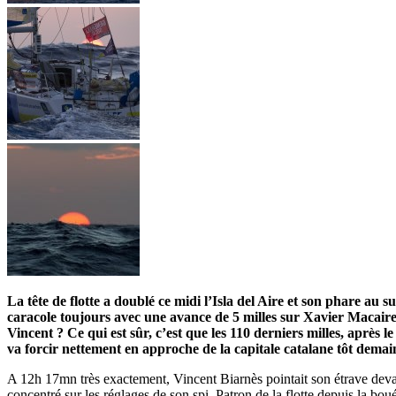
La tête de flotte a doublé ce midi l’Isla del Aire et son phare 
caracole toujours avec une avance de 5 milles sur Xavier Macaire 
Vincent ? Ce qui est sûr, c’est que les 110 derniers milles, après
va forcir nettement en approche de la capitale catalane tôt demai
A 12h 17mn très exactement, Vincent Biarnès pointait son étrave deva
concentré sur les réglages de son spi. Patron de la flotte depuis la bo