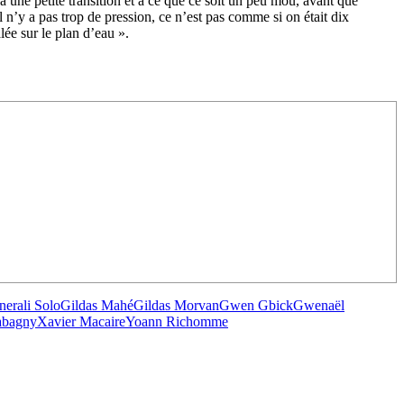
à une petite transition et à ce que ce soit un peu mou, avant que
l n’y a pas trop de pression, ce n’est pas comme si on était dix
alée sur le plan d’eau ».
nerali Solo
Gildas Mahé
Gildas Morvan
Gwen Gbick
Gwenaël
abagny
Xavier Macaire
Yoann Richomme