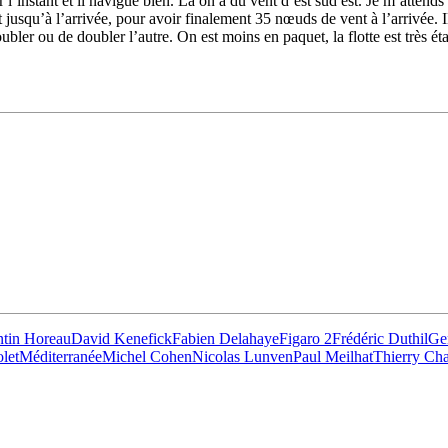
’instant et il navigue bien. Là on a du vent d’est sud est. Je m’attends 
 jusqu’à l’arrivée, pour avoir finalement 35 nœuds de vent à l’arrivée. I
oubler ou de doubler l’autre. On est moins en paquet, la flotte est très ét
22
Jan
Classe Ultim 32/23
,
Records
,
Trophée Jules Verne
Gitana 17 devient Actual Ultim 4
Source
Gitana Team
22 janvier 2025
0
ntin Horeau
David Kenefick
Fabien Delahaye
Figaro 2
Frédéric Duthil
Ge
let
Méditerranée
Michel Cohen
Nicolas Lunven
Paul Meilhat
Thierry Ch