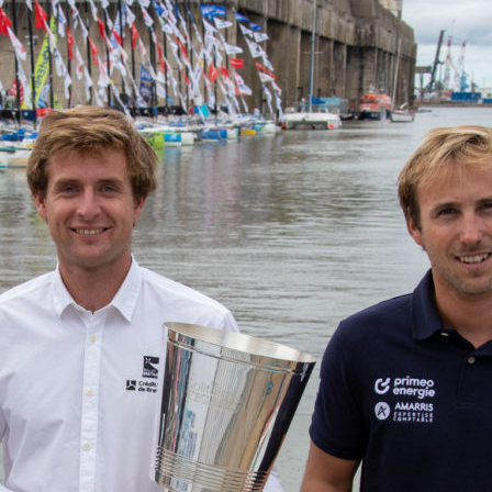
22
Jan
Classe Ultim 32/23
,
Records
,
Trophée Jules Verne
Gitana 17 devient Actual Ultim 4
Source
Gitana Team
22 janvier 2025
0