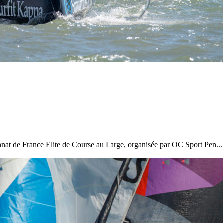
nnat de France Elite de Course au Large, organisée par OC Sport Pen...
13
Mar
Records
,
Vitesse absolue
SP80 franchit la barre mythique des 5