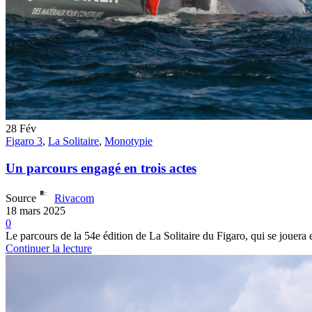
28
Fév
Figaro 3
,
La Solitaire
,
Monotypie
Un parcours engagé en trois actes
Source
Rivacom
18 mars 2025
0
Le parcours de la 54e édition de La Solitaire du Figaro, qui se jouera 
Continuer la lecture