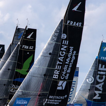
13
Fév
Class40
,
Classe Ultim 32/23
,
Course au Large
,
IM
4 classes, 4 parcours, 4 duos vainqueur