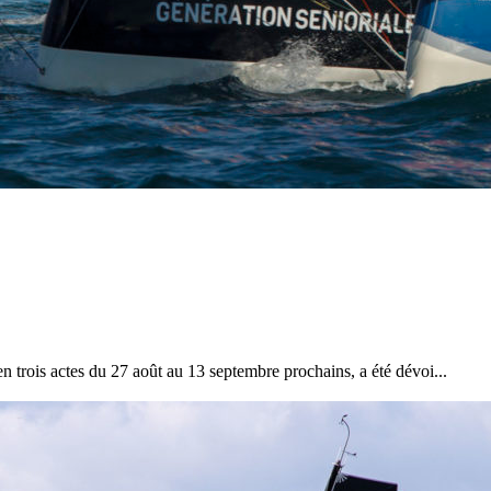
28
Fév
ARKEA ULTIM CHALLENGE
,
Classe Ultim 32
Un an déjà !
Source
Gitana Team
28 février 2025
0
en trois actes du 27 août au 13 septembre prochains, a été dévoi...