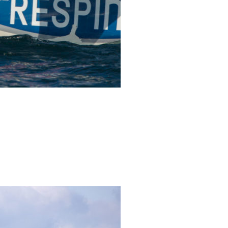
/23
,
Records