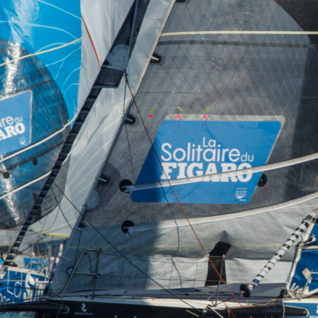
Source
SP80
13 mars 2025
0