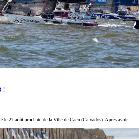
Source
Transat Café l'Or
13 février 2025
0
 !
é le 27 août prochain de la Ville de Caen (Calvados). Après avoir ...