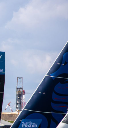
OCA
,
Multi50 - Ocean Fifty
,
Transat Café l'Or
,
Transat Jacques Vabre
s