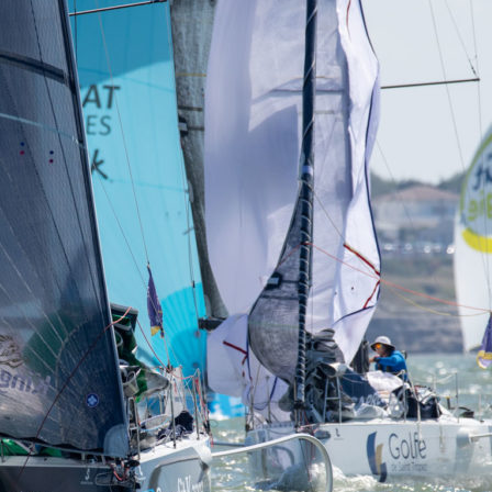
05
Mai
Classe Ultim 32/23
,
Records
,
Trophée Jules Verne
Un nouveau Maxi Edmond de Rothsch
Source
Gitana Team
8 mai 2025
0