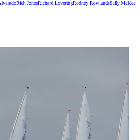
Alvarado
Rich Jones
Richard Lovering
Rodney Rowlands
Sally McKee
/23
,
Records