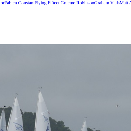
lor
Fabien Constant
Flying Fifteen
Graeme Robinson
Graham Vials
Matt 
28
Fév
ARKEA ULTIM CHALLENGE
,
Classe Ultim 32
Un an déjà !
Source
Gitana Team
28 février 2025
0