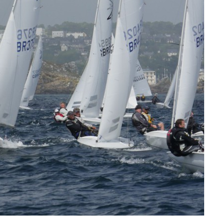
OCA
,
Multi50 - Ocean Fifty
,
Transat Café l'Or
,
Transat Jacques Vabre
s