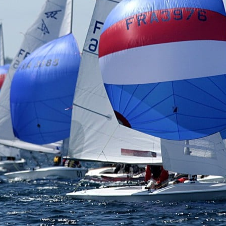
22
Jan
Classe Ultim 32/23
,
Records
,
Trophée Jules Verne
Gitana 17 devient Actual Ultim 4
Source
Gitana Team
22 janvier 2025
0