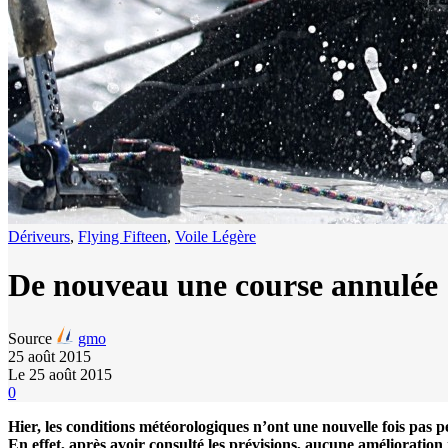
Dériveurs
,
Flying Fifteen
,
Voile Légère
De nouveau une course annulée
Source
gmo
25 août 2015
Le 25 août 2015
0
Hier, les conditions météorologiques n’ont une nouvelle fois pas pe
En effet, après avoir consulté les prévisions, aucune amélioration