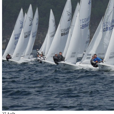
27
Août