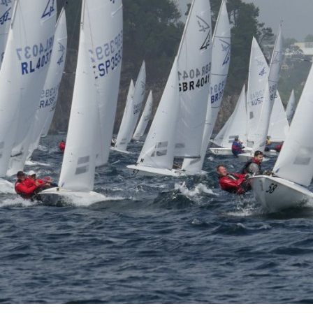
13
Fév
Class40
,
Classe Ultim 32/23
,
Course au Large
,
IM
4 classes, 4 parcours, 4 duos vainqueur