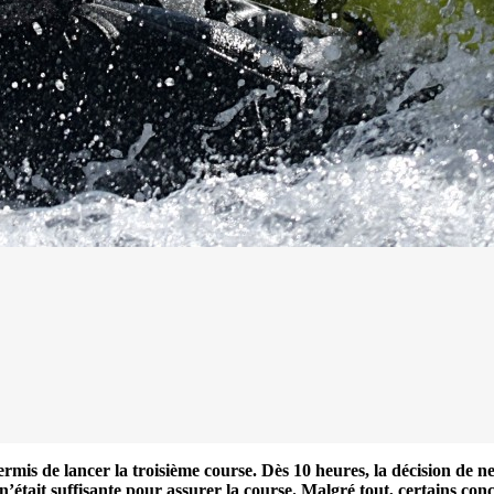
13
Mar
Records
,
Vitesse absolue
rmis de lancer la troisième course. Dès 10 heures, la décision de ne
 n’était suffisante pour assurer la course. Malgré tout, certains con
SP80 franchit la barre mythique des 5