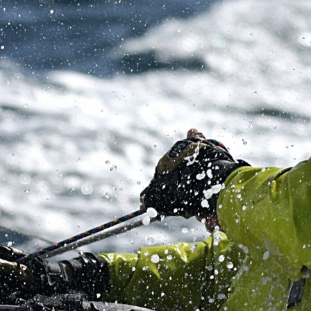
05
Mai
Classe Ultim 32/23
,
Records
,
Trophée Jules Verne
Un nouveau Maxi Edmond de Rothsch
Source
Gitana Team
8 mai 2025
0