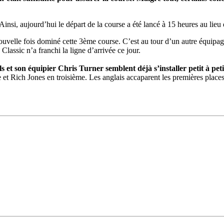
Source
SP80
. Ainsi, aujourd’hui le départ de la course a été lancé à 15 heures au l
13 mars 2025
0
le fois dominé cette 3ème course. C’est au tour d’un autre équipage fran
assic n’a franchi la ligne d’arrivée ce jour.
et son équipier Chris Turner semblent déjà s’installer petit à peti
 Rich Jones en troisième. Les anglais accaparent les premières places