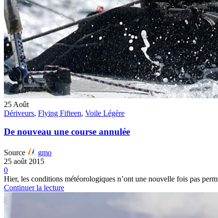
25
Août
Dériveurs
,
Flying Fifteen
,
Voile Légère
De nouveau une course annulée
Source
gmo
25 août 2015
0
Hier, les conditions météorologiques n’ont une nouvelle fois pas permis 
Continuer la lecture