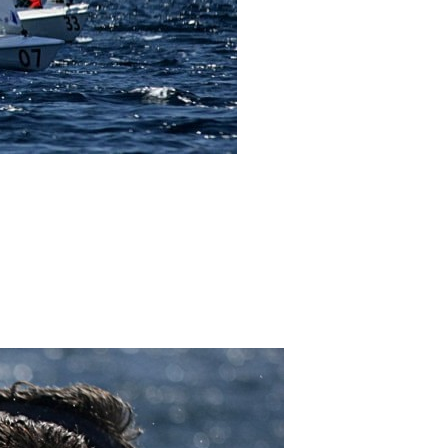
/23
,
Records