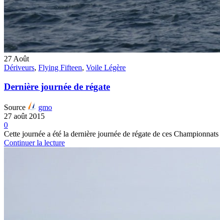
27
Août
Dériveurs
,
Flying Fifteen
,
Voile Légère
Dernière journée de régate
Source
gmo
27 août 2015
0
Cette journée a été la dernière journée de régate de ces Championn
Continuer la lecture