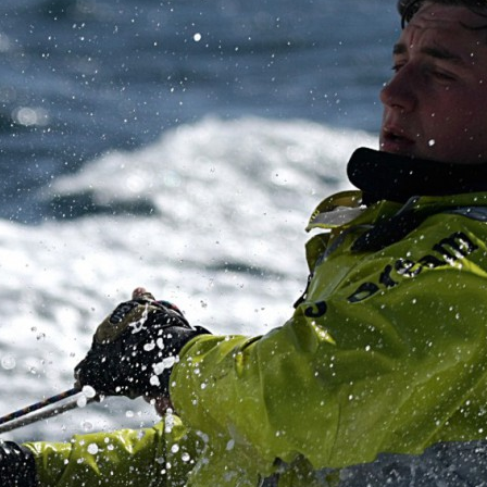
13
Fév
Class40
,
Classe Ultim 32/23
,
Course au Large
,
IM
4 classes, 4 parcours, 4 duos vainqueur