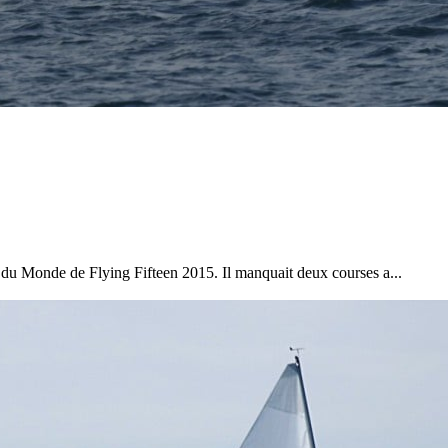
ats du Monde de Flying Fifteen 2015. Il manquait deux courses a...
13
Mar
Records
,
Vitesse absolue
SP80 franchit la barre mythique des 5