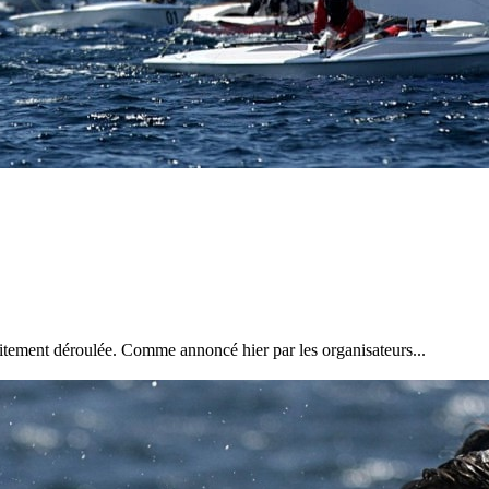
28
Fév
ARKEA ULTIM CHALLENGE
,
Classe Ultim 32
Un an déjà !
Source
Gitana Team
28 février 2025
0
aitement déroulée. Comme annoncé hier par les organisateurs...