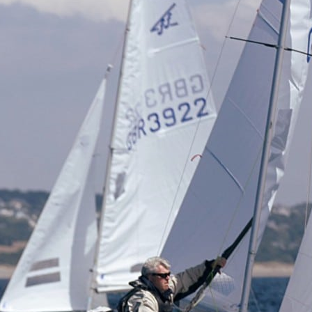
22
Jan
Classe Ultim 32/23
,
Records
,
Trophée Jules Verne
Gitana 17 devient Actual Ultim 4
Source
Gitana Team
22 janvier 2025
0