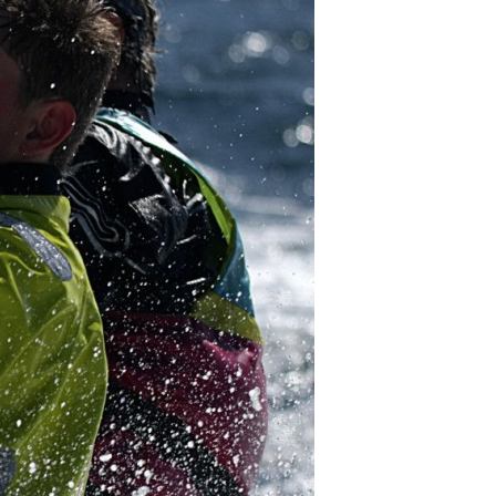
OCA
,
Multi50 - Ocean Fifty
,
Transat Café l'Or
,
Transat Jacques Vabre
s