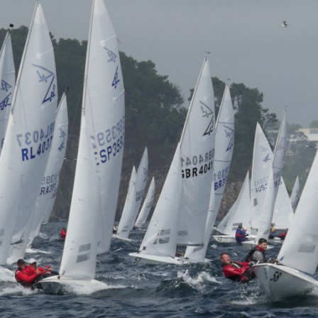
05
Mai
Classe Ultim 32/23
,
Records
,
Trophée Jules Verne
Un nouveau Maxi Edmond de Rothsch
Source
Gitana Team
8 mai 2025
0