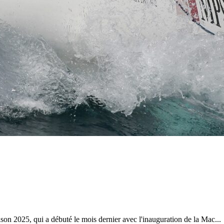
28
Fév
ARKEA ULTIM CHALLENGE
,
Classe Ultim 32
Un an déjà !
Source
Gitana Team
28 février 2025
0
on 2025, qui a débuté le mois dernier avec l'inauguration de la Mac...