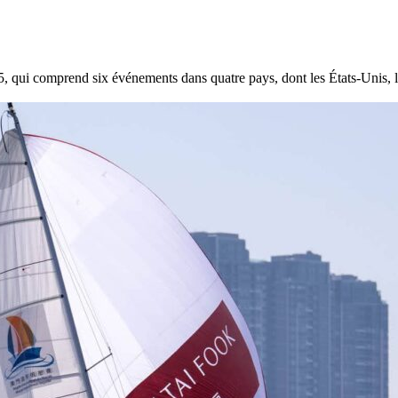
qui comprend six événements dans quatre pays, dont les États-Unis, la
22
Jan
Classe Ultim 32/23
,
Records
,
Trophée Jules Verne
Gitana 17 devient Actual Ultim 4
Source
Gitana Team
22 janvier 2025
0