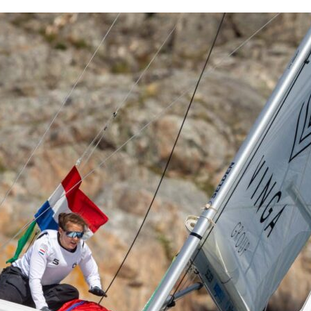
13
Fév
Class40
,
Classe Ultim 32/23
,
Course au Large
,
IM
4 classes, 4 parcours, 4 duos vainqueur