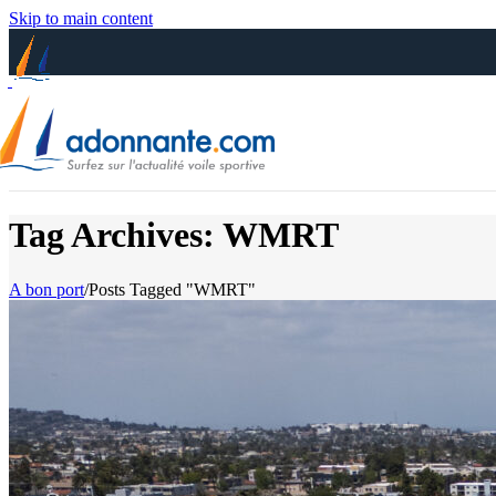
Skip to main content
Tag Archives: WMRT
A bon port
/
Posts Tagged "WMRT"