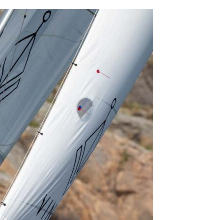
OCA
,
Multi50 - Ocean Fifty
,
Transat Café l'Or
,
Transat Jacques Vabre
s