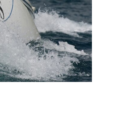
/23
,
Records