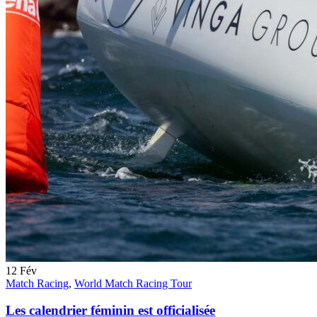
12
Fév
Match Racing
,
World Match Racing Tour
Les calendrier féminin est officialisée