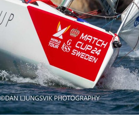
Source
Transat Café l'Or
13 février 2025
0