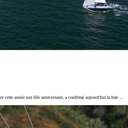
cette année son 60e anniversaire, a confirmé aujourd'hui la liste ...
13
Mar
Records
,
Vitesse absolue
SP80 franchit la barre mythique des 5