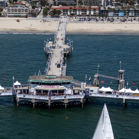
05
Mai
Classe Ultim 32/23
,
Records
,
Trophée Jules Verne
Un nouveau Maxi Edmond de Rothsch
Source
Gitana Team
8 mai 2025
0