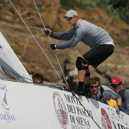
Source
SP80
13 mars 2025
0