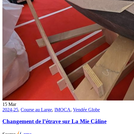
15
Mar
2024-25
,
Course au Large
,
IMOCA
,
Vendée Globe
Changement de l’étrave sur La Mie Câline