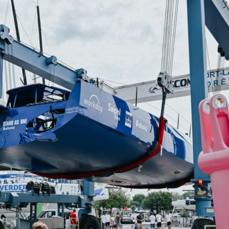
28
Fév
ARKEA ULTIM CHALLENGE
,
Classe Ultim 32
Un an déjà !
Source
Gitana Team
28 février 2025
0