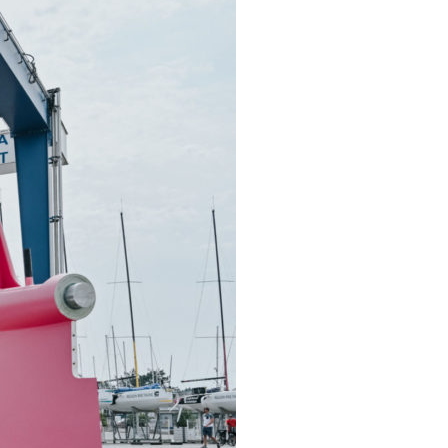
/23
,
Records