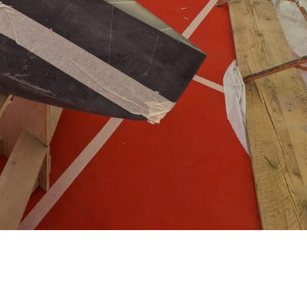
22
Jan
Classe Ultim 32/23
,
Records
,
Trophée Jules Verne
Gitana 17 devient Actual Ultim 4
Source
Gitana Team
22 janvier 2025
0