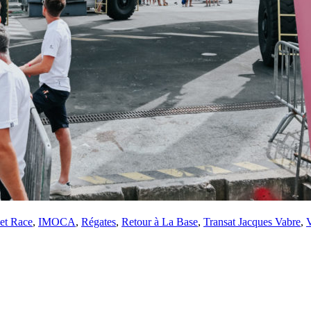
et Race
,
IMOCA
,
Régates
,
Retour à La Base
,
Transat Jacques Vabre
,
13
Fév
Class40
,
Classe Ultim 32/23
,
Course au Large
,
IM
4 classes, 4 parcours, 4 duos vainqueur