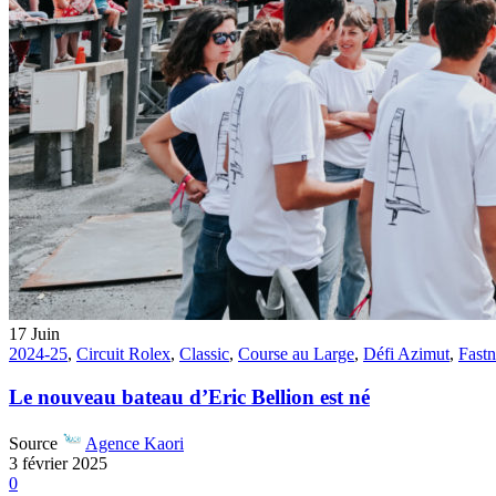
17
Juin
2024-25
,
Circuit Rolex
,
Classic
,
Course au Large
,
Défi Azimut
,
Fastn
Le nouveau bateau d’Eric Bellion est né
Source
Agence Kaori
3 février 2025
0