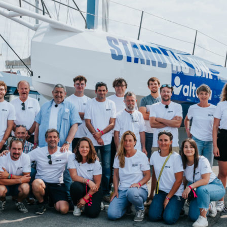
05
Mai
Classe Ultim 32/23
,
Records
,
Trophée Jules Verne
Un nouveau Maxi Edmond de Rothsch
Source
Gitana Team
8 mai 2025
0