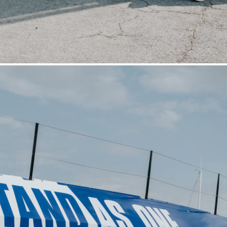
13
Mar
Records
,
Vitesse absolue
SP80 franchit la barre mythique des 5