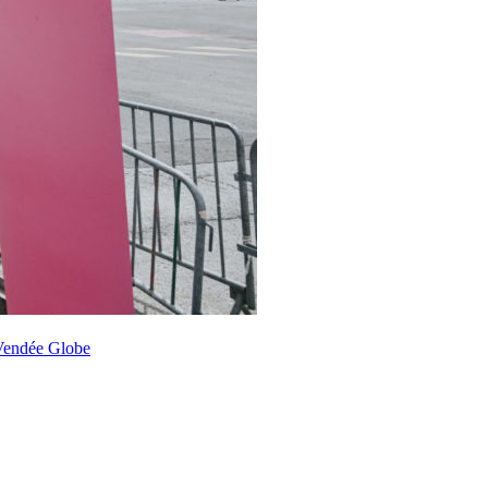
Vendée Globe
OCA
,
Multi50 - Ocean Fifty
,
Transat Café l'Or
,
Transat Jacques Vabre
s