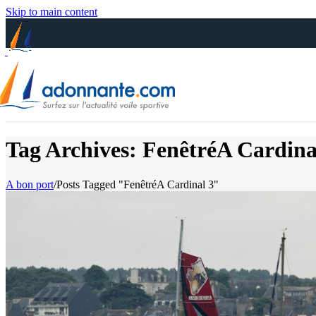
Skip to main content
Tag Archives: FenêtréA Cardina
A bon port
/
Posts Tagged "FenêtréA Cardinal 3"