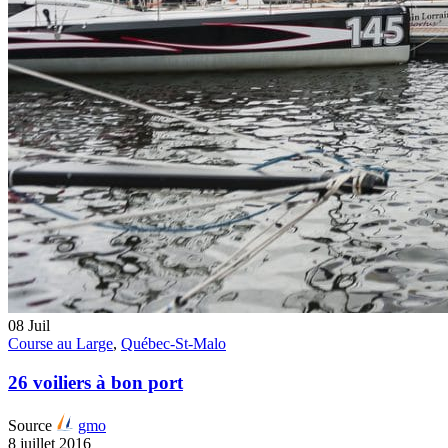
08
Juil
Course au Large
,
Québec-St-Malo
26 voiliers à bon port
Source
gmo
8 juillet 2016