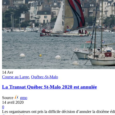
14
Avr
Course au Large
,
Québec-St-Malo
La Transat Québec St-Malo 2020 est annulée
Source
gmo
14 avril 2020
0
Les organisateurs ont pris la difficile décision d’annuler la dixième é