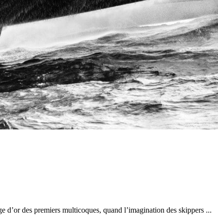
28
Fév
ARKEA ULTIM CHALLENGE
,
Classe Ultim 32
Un an déjà !
Source
Gitana Team
28 février 2025
0
e d’or des premiers multicoques, quand l’imagination des skippers ...