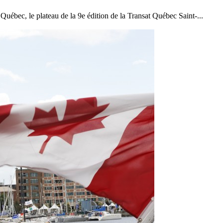
 Québec, le plateau de la 9e édition de la Transat Québec Saint-...
22
Jan
Classe Ultim 32/23
,
Records
,
Trophée Jules Verne
Gitana 17 devient Actual Ultim 4
Source
Gitana Team
22 janvier 2025
0