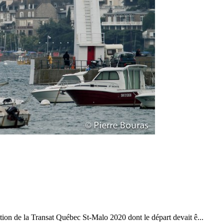
05
Mai
Classe Ultim 32/23
,
Records
,
Trophée Jules Verne
Un nouveau Maxi Edmond de Rothsch
Source
Gitana Team
8 mai 2025
0
dition de la Transat Québec St-Malo 2020 dont le départ devait ê...