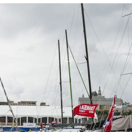
13
Fév
Class40
,
Classe Ultim 32/23
,
Course au Large
,
IM
4 classes, 4 parcours, 4 duos vainqueur