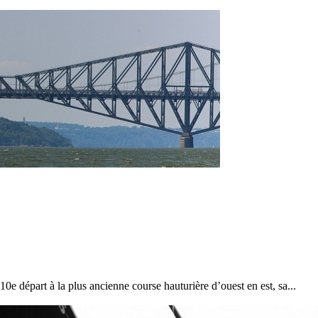
13
Mar
0e départ à la plus ancienne course hauturière d’ouest en est, sa...
Records
,
Vitesse absolue
SP80 franchit la barre mythique des 5