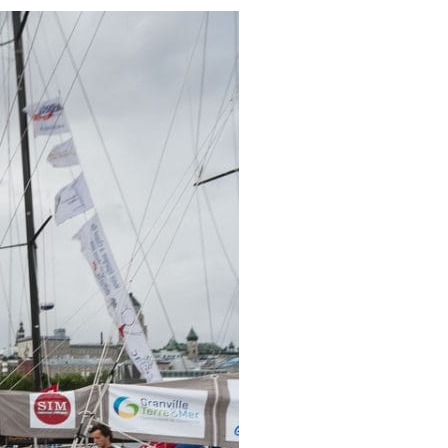
OCA
,
Multi50 - Ocean Fifty
,
Transat Café l'Or
,
Transat Jacques Vabre
s