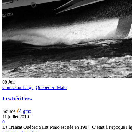
08
Juil
Course au Large
,
Québec-St-Malo
Les héritiers
Source
gmo
11 juillet 2016
0
La Transat Québec Saint-Malo est née en 1984. C’était à l’époque l’âg