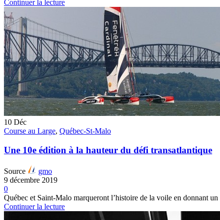
Continuer la lecture
10
Déc
Course au Large
,
Québec-St-Malo
Une 10e édition à la hauteur du défi transatlantique
Source
gmo
9 décembre 2019
0
Québec et Saint-Malo marqueront l’histoire de la voile en donnant un 1
Continuer la lecture