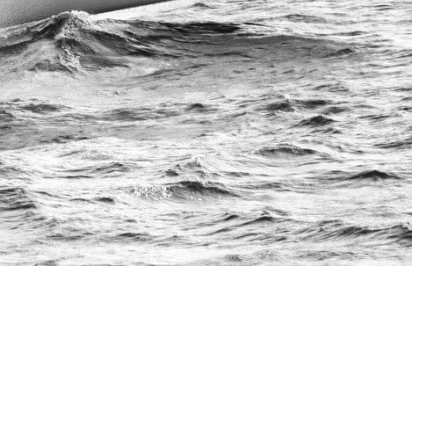
/23
,
Records