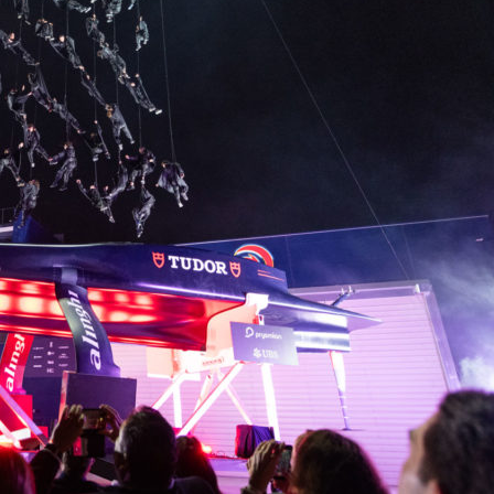
Source
SP80
13 mars 2025
0