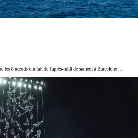
ine les 8 nœuds ont fait de l'après-midi de samedi à Barcelone ...
13
Mar
Records
,
Vitesse absolue
SP80 franchit la barre mythique des 5