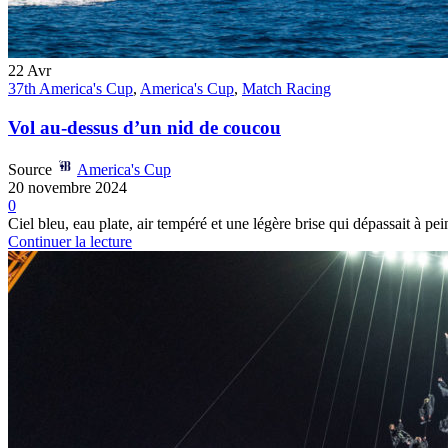
22
Avr
37th America's Cup
,
America's Cup
,
Match Racing
Vol au-dessus d’un nid de coucou
Source
America's Cup
20 novembre 2024
0
Ciel bleu, eau plate, air tempéré et une légère brise qui dépassait à pe
Continuer la lecture