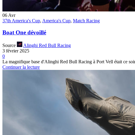
06
Avr
37th America's Cup
,
America's Cup
,
Match Racing
Boat One dévoillé
Source
Alinghi Red Bull Racing
3 février 2025
0
La magnifique base d'Alinghi Red Bull Racing à Port Vell était ce soir l
Continuer la lecture