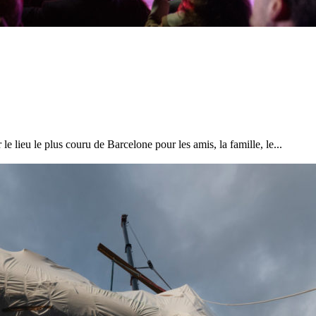
28
Fév
ARKEA ULTIM CHALLENGE
,
Classe Ultim 32
e lieu le plus couru de Barcelone pour les amis, la famille, le...
Un an déjà !
Source
Gitana Team
28 février 2025
0