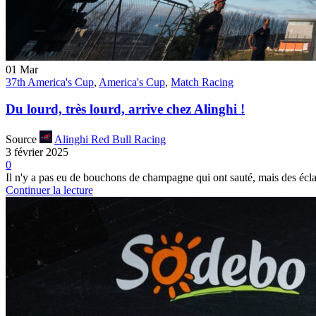
01
Mar
37th America's Cup
,
America's Cup
,
Match Racing
Du lourd, très lourd, arrive chez Alinghi !
Source
Alinghi Red Bull Racing
3 février 2025
0
Il n'y a pas eu de bouchons de champagne qui ont sauté, mais des éclats 
Continuer la lecture