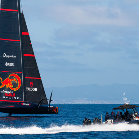
05
Mai
Classe Ultim 32/23
,
Records
,
Trophée Jules Verne
Un nouveau Maxi Edmond de Rothsch
Source
Gitana Team
8 mai 2025
0