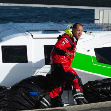
22
Jan
Classe Ultim 32/23
,
Records
,
Trophée Jules Verne
Gitana 17 devient Actual Ultim 4
Source
Gitana Team
22 janvier 2025
0