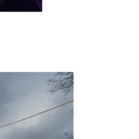
/23
,
Records