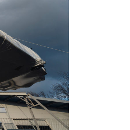
OCA
,
Multi50 - Ocean Fifty
,
Transat Café l'Or
,
Transat Jacques Vabre
s