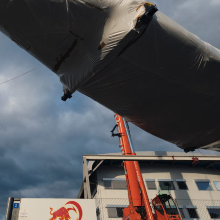
13
Fév
Class40
,
Classe Ultim 32/23
,
Course au Large
,
IM
4 classes, 4 parcours, 4 duos vainqueur