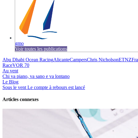
gmo
Voir toutes les publications
Abu Dhabi Ocean Racing
Alicante
Campers
Chris Nicholson
ETNZ
Fr
Race
VOR 70
Au vent
Chi va piano, va sano e va lontano
Le Blog
Sous le vent
Le compte à rebours est lancé
Articles connexes