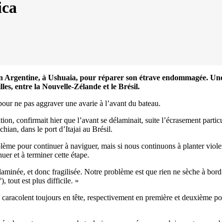
ica
Source
SP80
13 mars 2025
0
en Argentine, à Ushuaia, pour réparer son étrave endommagée. Une 
les, entre la Nouvelle-Zélande et le Brésil.
 pour ne pas aggraver une avarie à l’avant du bateau.
ition, confirmait hier que l’avant se délaminait, suite l’écrasement par
chian, dans le port d’Itajai au Brésil.
ème pour continuer à naviguer, mais si nous continuons à planter viole
uer et à terminer cette étape.
aminée, et donc fragilisée. Notre problème est que rien ne sèche à bord et
, tout est plus difficile. »
lent toujours en tête, respectivement en première et deuxième posit