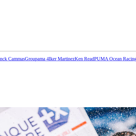
anck Cammas
Groupama 4
Iker Martinez
Ken Read
PUMA Ocean Racin
13
Fév
Class40
,
Classe Ultim 32/23
,
Course au Large
,
IM
4 classes, 4 parcours, 4 duos vainqueur