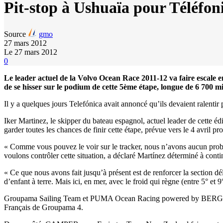
Pit-stop à Ushuaïa pour Téléfon
Source
gmo
27 mars 2012
Le 27 mars 2012
0
Le leader actuel de la Volvo Ocean Race 2011-12 va faire escale 
de se hisser sur le podium de cette 5ème étape, longue de 6 700 mil
Il y a quelques jours Telefónica avait annoncé qu’ils devaient ralentir
Iker Martinez, le skipper du bateau espagnol, actuel leader de cette éd
garder toutes les chances de finir cette étape, prévue vers le 4 avril pro
« Comme vous pouvez le voir sur le tracker, nous n’avons aucun probl
voulons contrôler cette situation, a déclaré Martínez déterminé à contin
« Ce que nous avons fait jusqu’à présent est de renforcer la section dél
d’enfant à terre. Mais ici, en mer, avec le froid qui règne (entre 5° et 9°)
Groupama Sailing Team et PUMA Ocean Racing powered by BERG caraco
Français de Groupama 4.