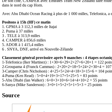
De son côté, CAMPER avec Emirates Team New Zealand faire route égal
dans le nord du cap Horn.
Avec Abu Dhabi Ocean Racing à plus de 1 000 milles, Telefonica, a enc
Positons à 15h (HF) ce matin
1. GPMA à 3 112,3 milles de Itajai
2. Puma à 37 milles
3 . TELE à 313,9 milles
4. CAMPER à 856,6 milles
5. ADOR à 1 415,4 milles
6 . SNYA, DNF, arrivé en Nouvelle-Zélande
Classement général provisoire après 9 manches : 4 étapes océaniq
1-Telefonica (Iker Martinez) : 1+30+6+29+2+27+6+20+1 = 122 poin
2-Groupama 4 (Franck Cammas) : 2+20+2+18+5+24+2+30+4 = 107 
3-Camper (Chris Nicholson) : 4+25+5+24+4+18+3+15+6 = 104 poin
4-Puma (Ken Read) : 5+0+4+19+3+17+5+25+5 = 83 points
5-Abu Dhabi (Ian Walker) : 6+0+3+10+6+14+4+10+2 = 55 points
6-Sanya (Mike Sanderson) : 3+0+1+5+2+5+1+5+3 = 25 points
Source