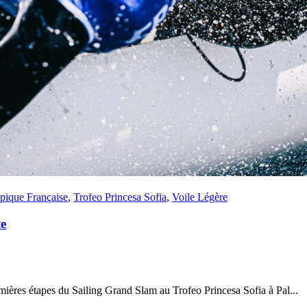
22
Jan
Classe Ultim 32/23
,
Records
,
Trophée Jules Verne
Gitana 17 devient Actual Ultim 4
Source
Gitana Team
22 janvier 2025
0
ique Française
,
Trofeo Princesa Sofia
,
Voile Légère
te
mières étapes du Sailing Grand Slam au Trofeo Princesa Sofia à Pal...