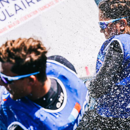
Source
Transat Café l'Or
13 février 2025
0