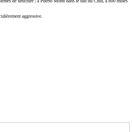
es de structure ; à Puerto Montt dans le sud du Chili, à 800 milles
culièrement aggressive.
/23
,
Records