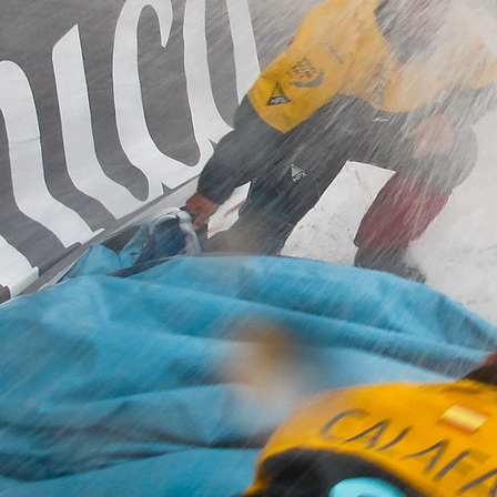
05
Mai
Classe Ultim 32/23
,
Records
,
Trophée Jules Verne
Un nouveau Maxi Edmond de Rothsch
Source
Gitana Team
8 mai 2025
0