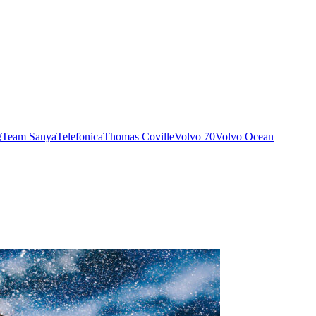
g
Team Sanya
Telefonica
Thomas Coville
Volvo 70
Volvo Ocean
OCA
,
Multi50 - Ocean Fifty
,
Transat Café l'Or
,
Transat Jacques Vabre
s