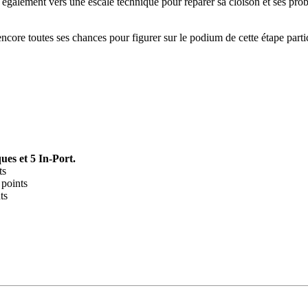
ement vers une escale technique pour réparer sa cloison et ses problèm
ore toutes ses chances pour figurer sur le podium de cette étape parti
28
Fév
ARKEA ULTIM CHALLENGE
,
Classe Ultim 32
Un an déjà !
ues et 5 In-Port.
ts
Source
Gitana Team
points
28 février 2025
ts
0