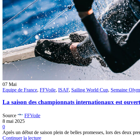
07
Mai
Equipe de France
,
FFVoile
,
ISAF
,
Sailing World Cup
,
Semaine Olymp
La saison des championnats internationaux est ouver
Source
FFVoile
8 mai 2025
0
Après un début de saison plein de belles promesses, lors des deux pre
Continuer la lecture