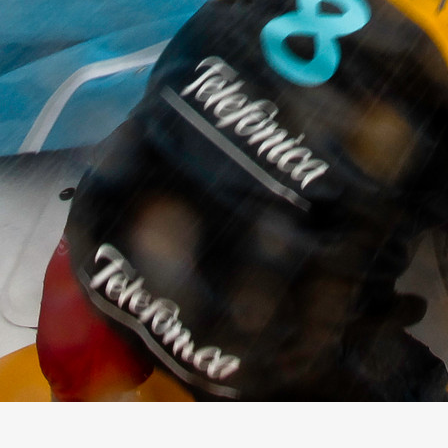
13
Mar
Records
,
Vitesse absolue
SP80 franchit la barre mythique des 5