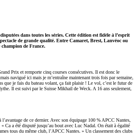
putées dans toutes les séries. Cette édition est fidèle à l’esprit
 spectacle de grande qualité. Entre Camaret, Brest, Lanvéoc ou
 de champion de France.
rand Prix et remporte cinq courses consécutives. Il est donc le
mais navigué ici mais je m’entraîne maintenant trois fois par semaine,
que je fais du bateau volant, ça fait plaisir ! Le vol, c’est le futur de
ythe. Il est suivi par le Suisse Mikhail de Weck. A 16 ans seulement,
né à l’avantage de ce dernier. Avec son équipage 100 % APCC Nantes,
: « Ca a été disputé jusqu’au bout avec Luc Nadal. On était à égalité
s sommes tous du même club, l’APCC Nantes. » Un classement des clubs