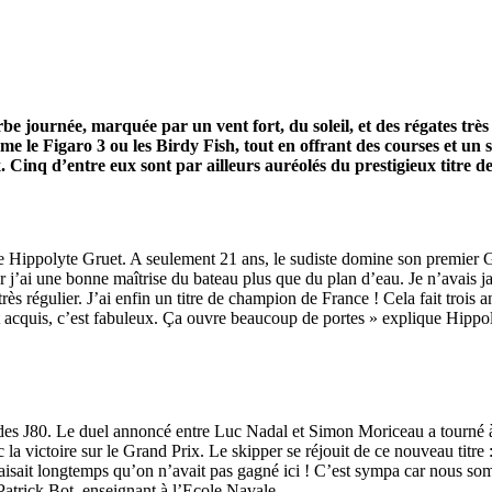
journée, marquée par un vent fort, du soleil, et des régates très dis
22
Jan
 le Figaro 3 ou les Birdy Fish, tout en offrant des courses et un
Classe Ultim 32/23
,
Records
,
Trophée Jules Verne
x. Cinq d’entre eux sont par ailleurs auréolés du prestigieux titre
Gitana 17 devient Actual Ultim 4
Source
Gitana Team
eune Hippolyte Gruet. A seulement 21 ans, le sudiste domine son premier G
22 janvier 2025
j’ai une bonne maîtrise du bateau plus que du plan d’eau. Je n’avais ja
0
régulier. J’ai enfin un titre de champion de France ! Cela fait trois ans 
t acquis, c’est fabuleux. Ça ouvre beaucoup de portes » explique Hippol
asse des J80. Le duel annoncé entre Luc Nadal et Simon Moriceau a tour
a victoire sur le Grand Prix. Le skipper se réjouit de ce nouveau titre 
a faisait longtemps qu’on n’avait pas gagné ici ! C’est sympa car nou
à Patrick Bot, enseignant à l’Ecole Navale.