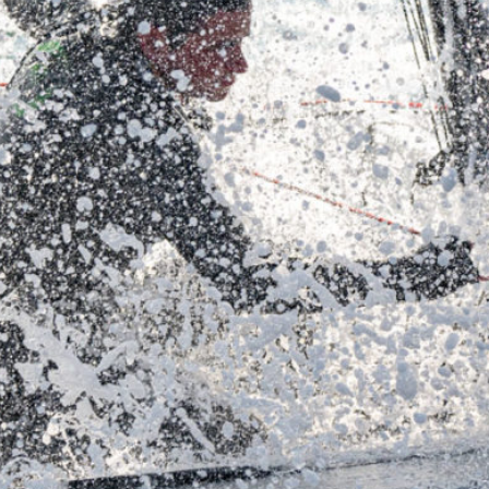
05
Mai
Classe Ultim 32/23
,
Records
,
Trophée Jules Verne
Un nouveau Maxi Edmond de Rothsch
Source
Gitana Team
8 mai 2025
0