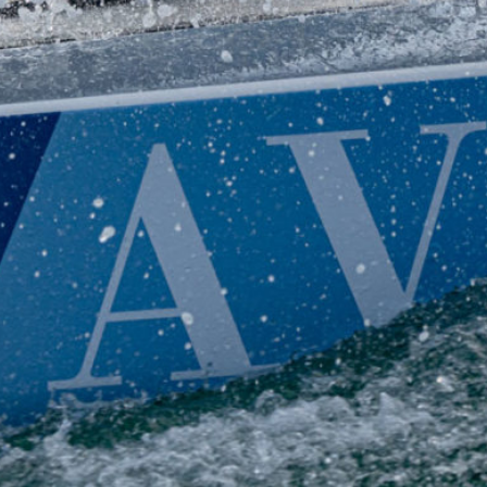
13
Mar
Records
,
Vitesse absolue
SP80 franchit la barre mythique des 5