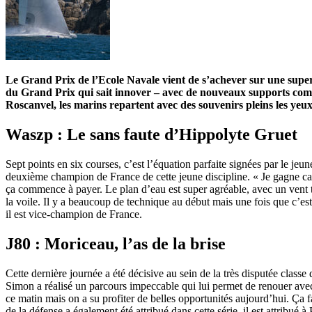
Le Grand Prix de l’Ecole Navale vient de s’achever sur une superbe 
du Grand Prix qui sait innover – avec de nouveaux supports comme
Roscanvel, les marins repartent avec des souvenirs pleins les yeu
Waszp : Le sans faute d’Hippolyte Gruet
Sept points en six courses, c’est l’équation parfaite signées par le j
deuxième champion de France de cette jeune discipline. « Je gagne car 
ça commence à payer. Le plan d’eau est super agréable, avec un vent très 
la voile. Il y a beaucoup de technique au début mais une fois que c’es
il est vice-champion de France.
J80 : Moriceau, l’as de la brise
Cette dernière journée a été décisive au sein de la très disputée cl
Simon a réalisé un parcours impeccable qui lui permet de renouer avec l
ce matin mais on a su profiter de belles opportunités aujourd’hui. Ç
de la défense a également été attribué dans cette série, il est attribué 