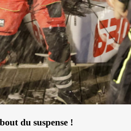
13
Mar
Records
,
Vitesse absolue
bout du suspense !
SP80 franchit la barre mythique des 5