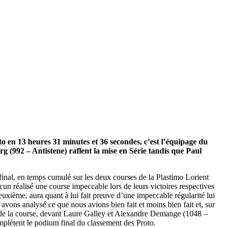
/23
,
Records
en 13 heures 31 minutes et 36 secondes, c’est l’équipage du
g (992 – Antistene) raflent la mise en Série tandis que Paul
 final, en temps cumulé sur les deux courses de la Plastimo Lorient
un réalisé une course impeccable lors de leurs victoires respectives
euxième, aura quant à lui fait preuve d’une impeccable régularité lui
vons analysé ce que nous avions bien fait et moins bien fait et, sur
3es de la course, devant Laure Galley et Alexandre Demange (1048 –
lètent le podium final du classement des Proto.