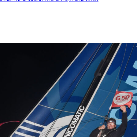
22
Jan
Classe Ultim 32/23
,
Records
,
Trophée Jules Verne
Gitana 17 devient Actual Ultim 4
Source
Gitana Team
22 janvier 2025
0