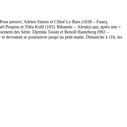
ée. Pour preuve, Adrien Simon et Chloé Le Bars (1038 – Faun),
aël Poupon et Théa Kelif (1051 Bihannic – Alentis) qui, après une «
ssement des Série. Djemila Tassin et Benoît Hantzberg (992 –
r et devraient se poursuivre jusqu’au petit matin. Dimanche à 11h, les
OCA
,
Multi50 - Ocean Fifty
,
Transat Café l'Or
,
Transat Jacques Vabre
s