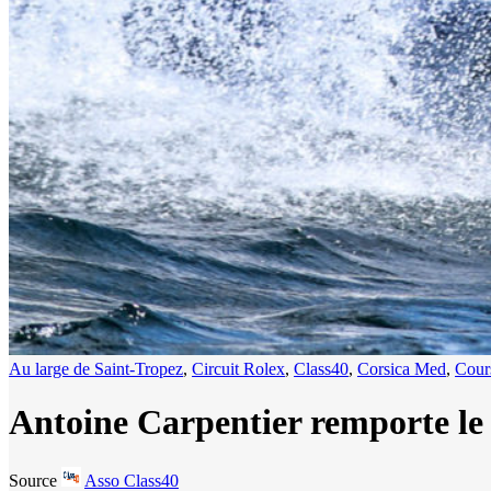
Au large de Saint-Tropez
,
Circuit Rolex
,
Class40
,
Corsica Med
,
Cour
Antoine Carpentier remporte le
Source
Asso Class40