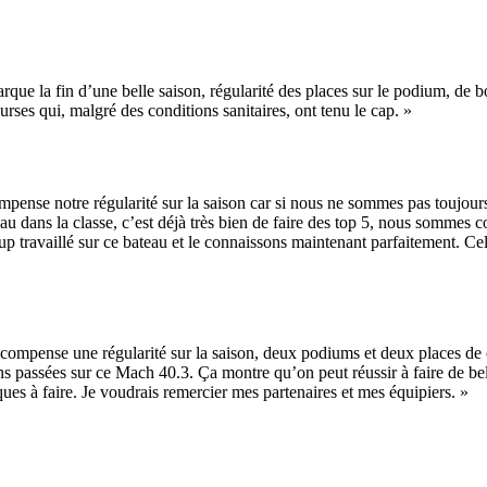
Source
Transat Café l'Or
13 février 2025
0
rque la fin d’une belle saison, régularité des places sur le podium, de
rses qui, malgré des conditions sanitaires, ont tenu le cap. »
pense notre régularité sur la saison car si nous ne sommes pas toujours
eau dans la classe, c’est déjà très bien de faire des top 5, nous sommes
travaillé sur ce bateau et le connaissons maintenant parfaitement. Cela
compense une régularité sur la saison, deux podiums et deux places de c
sons passées sur ce Mach 40.3. Ça montre qu’on peut réussir à faire de b
ques à faire. Je voudrais remercier mes partenaires et mes équipiers. »