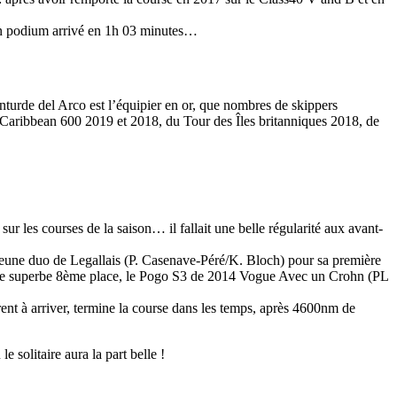
t un podium arrivé en 1h 03 minutes…
anturde del Arco est l’équipier en or, que nombres de skippers
aribbean 600 2019 et 2018, du Tour des Îles britanniques 2018, de
ur les courses de la saison… il fallait une belle régularité aux avant-
jeune duo de Legallais (P. Casenave-Péré/K. Bloch) pour sa première
ne superbe 8ème place, le Pogo S3 de 2014 Vogue Avec un Crohn (PL
rrent à arriver, termine la course dans les temps, après 4600nm de
OCA
,
Multi50 - Ocean Fifty
,
Transat Café l'Or
,
Transat Jacques Vabre
solitaire aura la part belle !
s