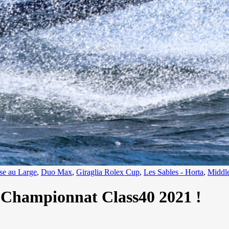
Source
SP80
13 mars 2025
0
se au Large
,
Duo Max
,
Giraglia Rolex Cup
,
Les Sables - Horta
,
Middl
 Championnat Class40 2021 !