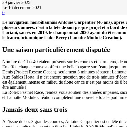
29 janvier 2025
Le 16 décembre 2021
0
Le navigateur morbihannais Antoine Carpentier (46 ans), après un
plusieurs années, c’est à la tête de son propre projet et à bord 
Luciani, sacrés en 2019, le championnat 2020 ayant dû être ann
le franco-britannique Luke Berry (Lamotte Module Création).
Une saison particulièrement disputée
Nombre de Class40 étaient présents sur les courses et parmi eux, de n
En effet, chaque course a offert une belle bagarre sur l’eau, jusqu’
Denis (Project Rescue Ocean), seulement 3 minutes séparent Lamotte 
Aux Sables Horta, il n’est encore question que de trois minutes d’éca
est également intense en milieu de flotte car ce n’est pas moins de 8 
être annulée !
La Rolex Fastnet Race, rendez-vous aoutien des années impaires, sac
et Lamotte Module Création complètent une nouvelle fois le podium e
Jamais deux sans trois
A l’issue de ces 3 grandes courses, Antoine Carpentier est en tête d
nouvelles unités, le tenant du titre Ian Lipinski (Crédit Mutuel) et un