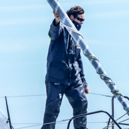
05
Mai
Classe Ultim 32/23
,
Records
,
Trophée Jules Verne
Un nouveau Maxi Edmond de Rothsch
Source
Gitana Team
8 mai 2025
0