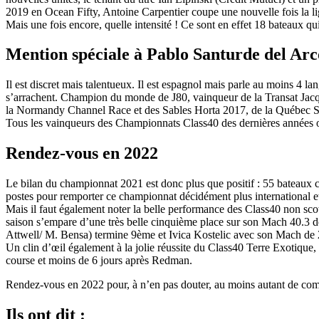
2019 en Ocean Fifty, Antoine Carpentier coupe une nouvelle fois la l
Mais une fois encore, quelle intensité ! Ce sont en effet 18 bateaux 
Mention spéciale à Pablo Santurde del Arc
Il est discret mais talentueux. Il est espagnol mais parle au moins 4 l
s’arrachent. Champion du monde de J80, vainqueur de la Transat Jac
la Normandy Channel Race et des Sables Horta 2017, de la Québec
Tous les vainqueurs des Championnats Class40 des dernières années 
Rendez-vous en 2022
Le bilan du championnat 2021 est donc plus que positif : 55 bateaux cla
postes pour remporter ce championnat décidément plus international e
Mais il faut également noter la belle performance des Class40 non sc
saison s’empare d’une très belle cinquième place sur son Mach 40.
Attwell/ M. Bensa) termine 9ème et Ivica Kostelic avec son Mach de 
Un clin d’œil également à la jolie réussite du Class40 Terre Exotique, 
course et moins de 6 jours après Redman.
Rendez-vous en 2022 pour, à n’en pas douter, au moins autant de compét
Ils ont dit :