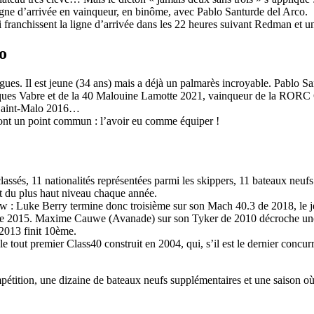
igne d’arrivée en vainqueur, en binôme, avec Pablo Santurde del Arco.
qui franchissent la ligne d’arrivée dans les 22 heures suivant Redman e
o
angues. Il est jeune (34 ans) mais a déjà un palmarès incroyable. Pablo S
ques Vabre et de la 40 Malouine Lamotte 2021, vainqueur de la RORC C
 Saint-Malo 2016…
ont un point commun : l’avoir eu comme équiper !
ssés, 11 nationalités représentées parmi les skippers, 11 bateaux neufs s
t du plus haut niveau chaque année.
ow : Luke Berry termine donc troisième sur son Mach 40.3 de 2018, le 
3 de 2015. Maxime Cauwe (Avanade) sur son Tyker de 2010 décroche u
2013 finit 10ème.
le tout premier Class40 construit en 2004, qui, s’il est le dernier concu
13
Fév
Class40
,
Classe Ultim 32/23
,
Course au Large
,
IM
ition, une dizaine de bateaux neufs supplémentaires et une saison où le 
4 classes, 4 parcours, 4 duos vainqueur