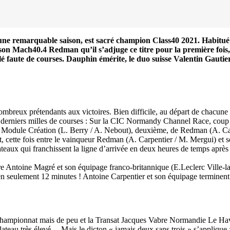
e remarquable saison, est sacré champion Class40 2021. Habitué de
de son Mach40.4 Redman qu’il s’adjuge ce titre pour la première fois
ulé faute de courses. Dauphin émérite, le duo suisse Valentin Gau
28
Fév
ARKEA ULTIM CHALLENGE
,
Classe Ultim 32
Un an déjà !
ombreux prétendants aux victoires. Bien difficile, au départ de chacun
aux derniers milles de courses : Sur la CIC Normandy Channel Race, cou
Source
Gitana Team
Module Création (L. Berry / A. Nebout), deuxième, de Redman (A. Carpe
28 février 2025
rt, cette fois entre le vainqueur Redman (A. Carpentier / M. Mergui) e
0
bateaux qui franchissent la ligne d’arrivée en deux heures de temps aprè
re Antoine Magré et son équipage franco-britannique (E.Leclerc Ville-l
n seulement 12 minutes ! Antoine Carpentier et son équipage terminent 
u championnat mais de peu et la Transat Jacques Vabre Normandie Le Ha
 plateau très élevé… Mais le dicton « jamais deux sans trois » s’appliqu