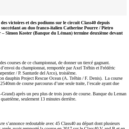
s victoires et des podiums sur le circuit Class40 depuis
, succédant au duo franco-italien Catherine Pourre / Pietro
tier – Simon Koster (Banque du Léman) termine deuxième devant
/23
,
Records
e des courses de ce championnat, de donner un tiercé gagnant.
p d’envoi du championnat, remportée par Axel Tréhin et Frédéric
ntier / P. Santurde del Arco), troisième.
t son dauphin Project Rescue Ocean (A. Tréhin / F. Denis). La course
s 2540nm de course parcourus d’une seule traite, l’escale ayant due
a-Grand) après un peu plus de trois jours de course. Banque du Leman
quatrième, seulement 13 minutes derrière.
vre s’annonce redoutable avec 45 Class40 au départ dont plusieurs
e : après avoir remporté la course en 2017 sur le Class40 V and B et en