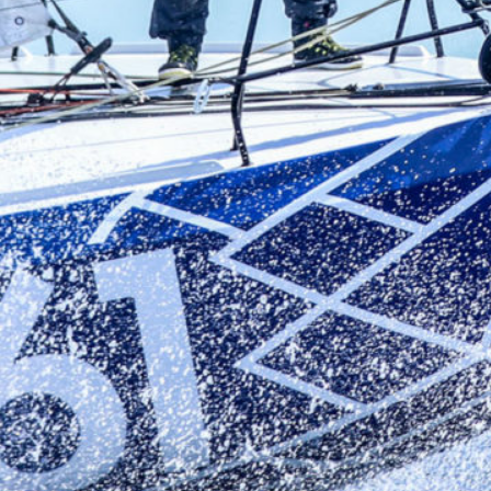
13
Mar
Records
,
Vitesse absolue
SP80 franchit la barre mythique des 5