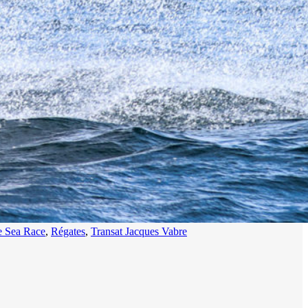
e Sea Race
,
Régates
,
Transat Jacques Vabre