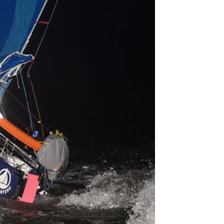
OCA
,
Multi50 - Ocean Fifty
,
Transat Café l'Or
,
Transat Jacques Vabre
s