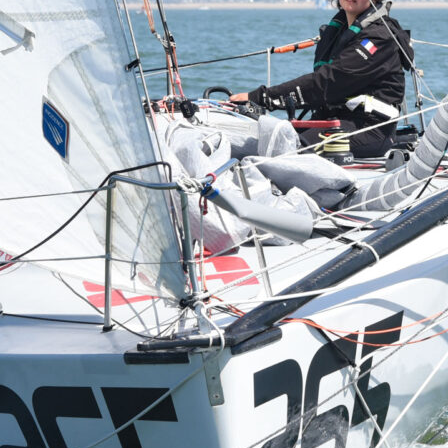
22
Jan
Classe Ultim 32/23
,
Records
,
Trophée Jules Verne
Gitana 17 devient Actual Ultim 4
Source
Gitana Team
22 janvier 2025
0