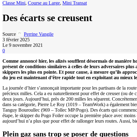
Classe Mini
,
Course au Large
,
Mini Transat
Des écarts se creusent
Source
Perrine Vangile
3 février 2025
Le 9 novembre 2021
0
Comme annoncé hier, les alizés soufflent désormais de manière h
présent de conditions similaires à celles de leurs adversaires pl
skippers les plus en pointe. Et pour cause, à mesure qu’ils appro
du jeu est maintenant d’être rapide tout en exploitant au mieux l
La journée d’hier s’annonçait importante pour les partisans de la rout
précieux milles. Cela a eu naturellement pour effet de creuser (ou de cr
deux jours. Aujourd’hui, près de 200 milles les séparent. Concrètement
dans sa catégorie, Pierre Le Roy (1019 – TeamWork) a également bien 
Tanguy Bouroullec (969 – Tollec MP/Pogo). Des écarts qui commencent 
étape, le skipper du Pogo Foiler occupe la première place avec moins
aujourd’hui n’a plus que pour effet de rallonger leurs routes. Aussi, b
Plein gaz sans trop se poser de questions