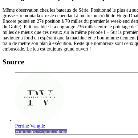
Même observation chez les bateaux de Série. Positionné le plus au sud 
grosse « remontada » reste cependant à mettre au crédit de Hugo Dhall
Encore pointé en 27e position à 70 milles du premier le week-end der
du Golfe). Fait notable : il a engrangé 236 milles entre le pointage d
milles de mieux que ces rivaux sur la même période ! « Sur la premièr
naviguer à fond en espérant que la machine et le bonhomme tiennent jus
train de mettre son plan à exécution. Reste que nombreux sont ceux qui
embuscade. Le jeu est toujours grand ouvert !
Source
Perrine Vangile
Voir toutes les publications