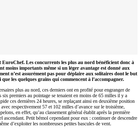
t EuroChef. Les concurrents les plus au nord bénéficient donc à
tement moins importants même si un léger avantage est donné aux
ment n’est assurément pas pour déplaire aux solitaires dont le but
nsi que les quelques grains qui commencent à l’accompagner.
rsaires plus au nord, ces derniers ont en profité pour engranger de
s six premiers au pointage se tenaient en moins de 65 milles il y a
pide ces dernières 24 heures, se replaçant ainsi en deuxième position
avec respectivement 57 et 102 milles d’avance sur le troisième,
lons, en effet, qu’au classement général établit après la première
el ascendant. Petit bémol cependant pour eux : continuer de descendre
 même d’exploiter les nombreuses petites bascules de vent.
0 noeuds