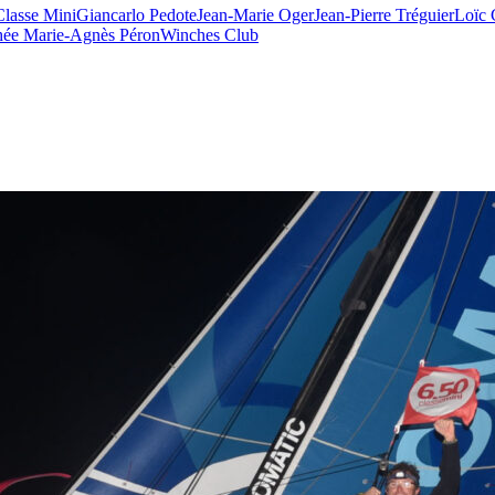
Classe Mini
Giancarlo Pedote
Jean-Marie Oger
Jean-Pierre Tréguier
Loïc 
hée Marie-Agnès Péron
Winches Club
28
Fév
ARKEA ULTIM CHALLENGE
,
Classe Ultim 32
Un an déjà !
Source
Gitana Team
28 février 2025
0