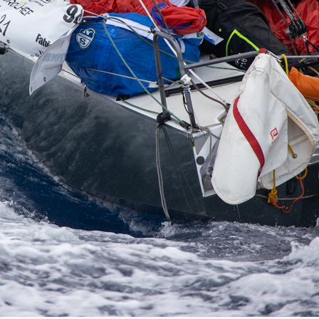
05
Mai
Classe Ultim 32/23
,
Records
,
Trophée Jules Verne
Un nouveau Maxi Edmond de Rothsch
Source
Gitana Team
8 mai 2025
0