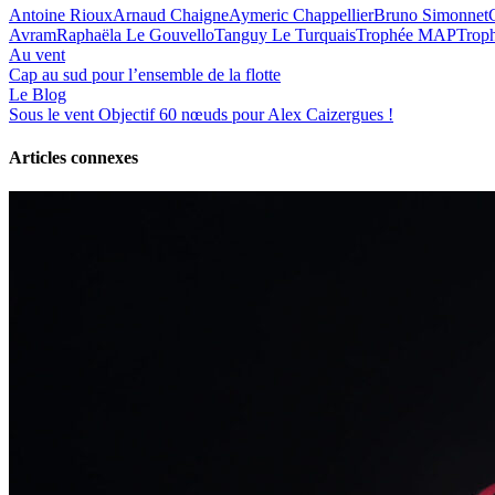
Antoine Rioux
Arnaud Chaigne
Aymeric Chappellier
Bruno Simonnet
Avram
Raphaëla Le Gouvello
Tanguy Le Turquais
Trophée MAP
Trop
Au vent
Cap au sud pour l’ensemble de la flotte
Le Blog
Sous le vent
Objectif 60 nœuds pour Alex Caizergues !
Articles connexes