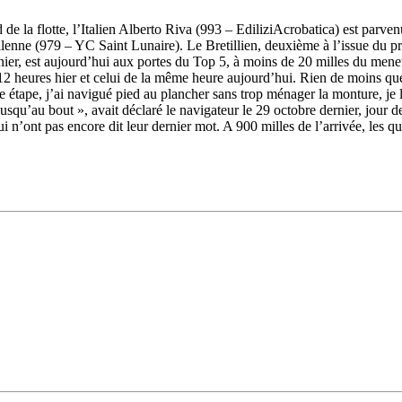
de la flotte, l’Italien Alberto Riva (993 – EdiliziAcrobatica) est parve
Source
SP80
enne (979 – YC Saint Lunaire). Le Bretillien, deuxième à l’issue du pr
13 mars 2025
nier, est aujourd’hui aux portes du Top 5, à moins de 20 milles du men
0
e 12 heures hier et celui de la même heure aujourd’hui. Rien de moins q
e étape, j’ai navigué pied au plancher sans trop ménager la monture, je 
qu’au bout », avait déclaré le navigateur le 29 octobre dernier, jour de
 n’ont pas encore dit leur dernier mot. A 900 milles de l’arrivée, les qu