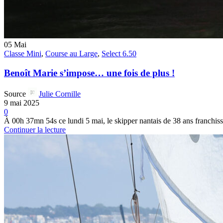
05
Mai
Classe Mini
,
Course au Large
,
Select 6.50
Benoît Marie s’impose… une fois de plus !
Source
Julie Cornille
9 mai 2025
0
À 00h 37mn 54s ce lundi 5 mai, le skipper nantais de 38 ans franchissa
Continuer la lecture