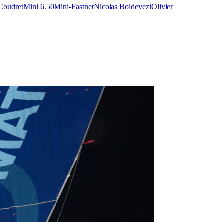
Coudret
Mini 6.50
Mini-Fastnet
Nicolas Boidevezi
Olivier
/23
,
Records