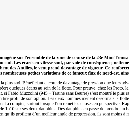
omogène sur l’ensemble de la zone de course de la 23e Mini Transa
us au sud. Les écarts en vitesse sont, par voie de conséquence, net
chent des Antilles, le vent prend davantage de vigueur. Ce renforce
es nombreuses petites variations de ce fameux flux de nord-est, ai
e la plus sud. Bénéficiant encore de davantage de pression que leurs adve
éer) quelques écarts au sein de la flotte. Pour preuve, chez les Proto, le
, si Fabio Muzzolini (945 – Tartine sans Beurre) s’est montré le plus ra
tiré profit de son option. Les deux hommes mènent désormais la flotte 
à compter, surtout lorsque l’on remet les choses en perspective. Rappe
 de 1h10 sur ses deux dauphins. Des dauphins en passe de prendre un b
13
Mar
ien qu’ils profitent d’un meilleur angle de progression, ils sont moins à
Records
,
Vitesse absolue
SP80 franchit la barre mythique des 5