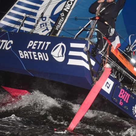
13
Fév
Class40
,
Classe Ultim 32/23
,
Course au Large
,
IM
4 classes, 4 parcours, 4 duos vainqueur