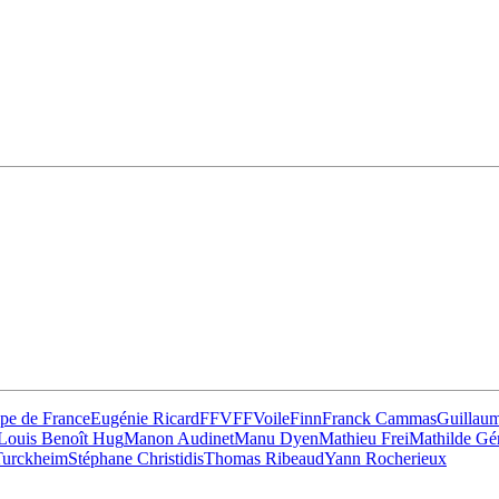
28
Fév
ARKEA ULTIM CHALLENGE
,
Classe Ultim 32
Un an déjà !
Source
Gitana Team
28 février 2025
0
pe de France
Eugénie Ricard
FFV
FFVoile
Finn
Franck Cammas
Guillaum
Louis Benoît Hug
Manon Audinet
Manu Dyen
Mathieu Frei
Mathilde Gé
Turckheim
Stéphane Christidis
Thomas Ribeaud
Yann Rocherieux