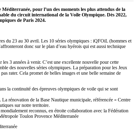
ce Méditerranée, pour l’un des moments les plus attendus de la
able du circuit international de la Voile Olympique. Dès 2022,
ympiques de Paris 2024.
ères du 23 au 30 avril. Les 10 séries olympiques : iQFOiL (hommes et
onteront donc sur le plan d’eau hyérois qui est aussi technique
s 3 années à venir. C’est une excellente nouvelle pour cette
emble des nouvelles séries olympiques. La préparation pour les Jeux
pas rater. Cela promet de belles images et une belle semaine de
ns la continuité des épreuves olympiques de voile qui se sont
4. La rénovation de la Base Nautique municipale, référencée « Centre
iques sur notre territoire.
nt mondialement reconnus, en étroite collaboration avec la Fédération
a Métropole Toulon Provence Méditerranée
iterranée