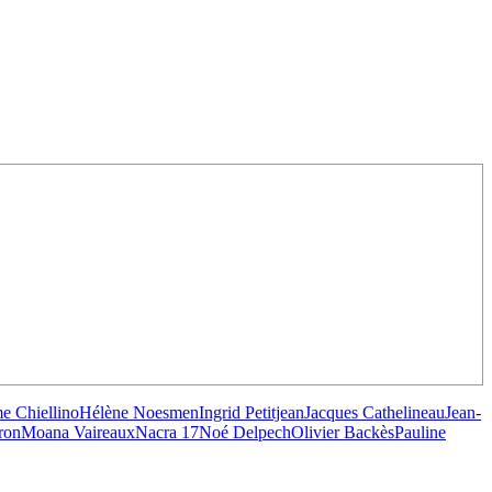
/23
,
Records
e Chiellino
Hélène Noesmen
Ingrid Petitjean
Jacques Cathelineau
Jean-
ron
Moana Vaireaux
Nacra 17
Noé Delpech
Olivier Backès
Pauline