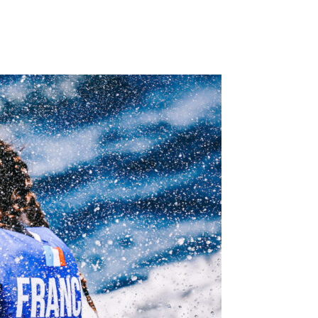
OCA
,
Multi50 - Ocean Fifty
,
Transat Café l'Or
,
Transat Jacques Vabre
s