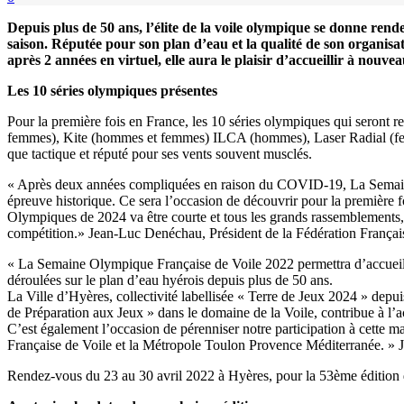
Depuis plus de 50 ans, l’élite de la voile olympique se donne ren
saison. Réputée pour son plan d’eau et la qualité de son organis
après 2 années en virtuel, elle aura le plaisir d’accueillir à no
Les 10 séries olympiques présentes
Pour la première fois en France, les 10 séries olympiques qui seront
femmes), Kite (hommes et femmes) ILCA (hommes), Laser Radial (femm
que tactique et réputé pour ses vents souvent musclés.
« Après deux années compliquées en raison du COVID-19, La Semaine O
épreuve historique. Ce sera l’occasion de découvrir pour la première f
Olympiques de 2024 va être courte et tous les grands rassemblements,
compétition.» Jean-Luc Denéchau, Président de la Fédération Français
« La Semaine Olympique Française de Voile 2022 permettra d’accueilli
déroulées sur le plan d’eau hyérois depuis plus de 50 ans.
La Ville d’Hyères, collectivité labellisée « Terre de Jeux 2024 » dep
de Préparation aux Jeux » dans le domaine de la Voile, contribue à l’ac
C’est également l’occasion de pérenniser notre participation à cette ma
Française de Voile et la Métropole Toulon Provence Méditerranée. » 
Rendez-vous du 23 au 30 avril 2022 à Hyères, pour la 53ème éditio