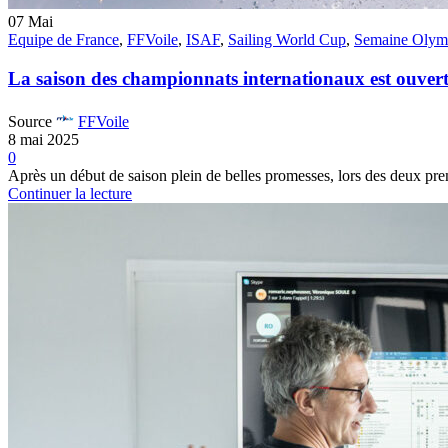
07
Mai
Equipe de France
,
FFVoile
,
ISAF
,
Sailing World Cup
,
Semaine Olymp
La saison des championnats internationaux est ouver
Source
FFVoile
8 mai 2025
0
Après un début de saison plein de belles promesses, lors des deux pre
Continuer la lecture