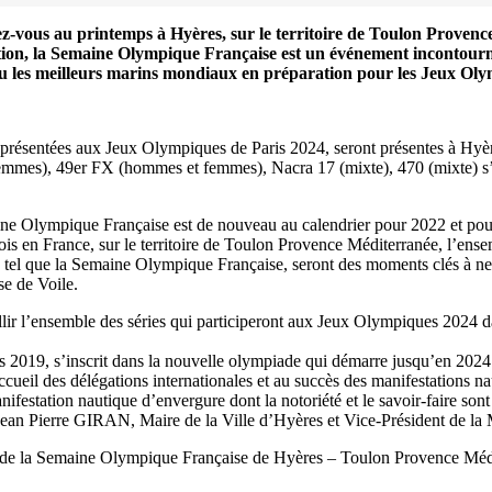
dez-vous au printemps à Hyères, sur le territoire de Toulon Proven
Source
SP80
ation, la Semaine Olympique Française est un événement incontourn
13 mars 2025
uveau les meilleurs marins mondiaux en préparation pour les Jeux Ol
0
 représentées aux Jeux Olympiques de Paris 2024, seront présentes à Hy
es), 49er FX (hommes et femmes), Nacra 17 (mixte), 470 (mixte) s’affr
lympique Française est de nouveau au calendrier pour 2022 et pour le
ois en France, sur le territoire de Toulon Provence Méditerranée, l’ens
 tel que la Semaine Olympique Française, seront des moments clés à ne 
e de Voile.
r l’ensemble des séries qui participeront aux Jeux Olympiques 2024 da
uis 2019, s’inscrit dans la nouvelle olympiade qui démarre jusqu’en 202
cueil des délégations internationales et au succès des manifestations naut
nifestation nautique d’envergure dont la notoriété et le savoir-faire so
Jean Pierre GIRAN, Maire de la Ville d’Hyères et Vice-Président de l
n de la Semaine Olympique Française de Hyères – Toulon Provence Méd