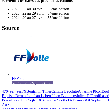
A retenir : les dates des prochaines éditions
2022 : 23 au 30 avril – 53ème édition
2023 : 22 au 29 avril – 54ème édition
2024 : 20 au 27 avril – 55ème édition
Source
FFVoile
Voir toutes les publications
470
49er
49erFX
Benjamin Tillier
Camille Lecointre
Charline Picon
Equi
Baptiste Bernaz
Jonathan Lobert
Julien Bontemps
Julien D’Ortoli
Laser
Perrin
Pierre Le Coq
RS:X
Sebastien Scotto Di Fasano
SOF
Sophie de 
Au vent
4 ans de bonheur en plus pour Arnaud Boissières