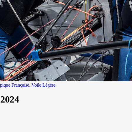
ique Française
,
Voile Légère
 2024
13
Mar
Records
,
Vitesse absolue
SP80 franchit la barre mythique des 5