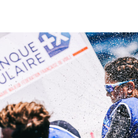
13
Fév
Class40
,
Classe Ultim 32/23
,
Course au Large
,
IM
4 classes, 4 parcours, 4 duos vainqueur