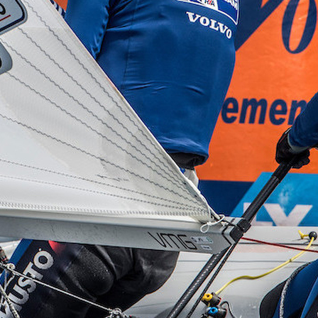
05
Mai
Classe Ultim 32/23
,
Records
,
Trophée Jules Verne
Un nouveau Maxi Edmond de Rothsch
Source
Gitana Team
8 mai 2025
0