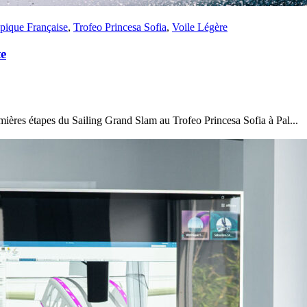
ique Française
,
Trofeo Princesa Sofia
,
Voile Légère
te
22
Jan
Classe Ultim 32/23
,
Records
,
Trophée Jules Verne
mières étapes du Sailing Grand Slam au Trofeo Princesa Sofia à Pal...
Gitana 17 devient Actual Ultim 4
Source
Gitana Team
22 janvier 2025
0