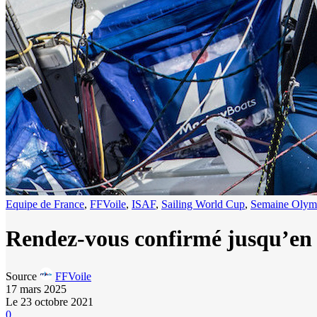
Equipe de France
,
FFVoile
,
ISAF
,
Sailing World Cup
,
Semaine Olymp
Rendez-vous confirmé jusqu’en
Source
FFVoile
17 mars 2025
Le 23 octobre 2021
0