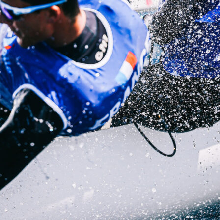
Source
Transat Café l'Or
13 février 2025
0