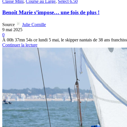
Classe Mini
,
Course au Large
,
Select 6.50
Benoît Marie s’impose… une fois de plus !
Source
Julie Cornille
9 mai 2025
0
À 00h 37mn 54s ce lundi 5 mai, le skipper nantais de 38 ans franchissa
Continuer la lecture