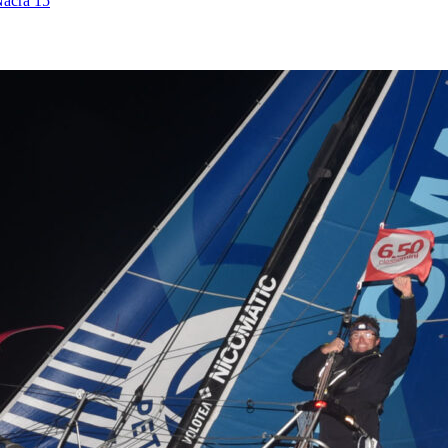
Nacra 15
13
Fév
Class40
,
Classe Ultim 32/23
,
Course au Large
,
IM
4 classes, 4 parcours, 4 duos vainqueur