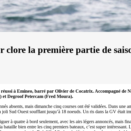
Source
SP80
13 mars 2025
0
clore la première partie de sais
réussi à Emineo, barré par Olivier de Cocatrix. Accompagné de Ni
) et Degroof Petercam (Fred Moura).
nnés absents, mais dimanche cinq courses ont été validées. Dans une 
n joli Sud Ouest soufflant jusqu’à 18 noeuds. Un ris dans la GV était i
guer à quatre à bord seulement, avec les airs légers annoncés, mais fina
bataille bien entre les cinq premiers bateaux, c’est super intéressant. Le 