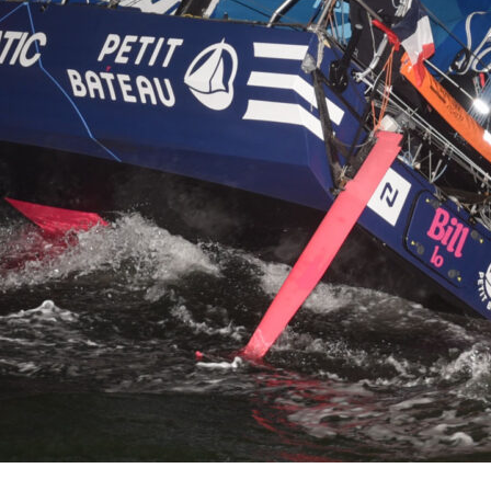
Source
Transat Café l'Or
13 février 2025
0