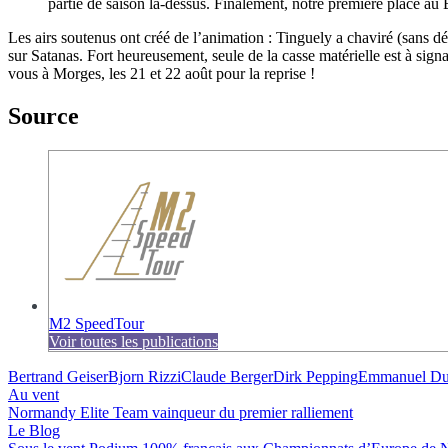
partie de saison là-dessus. Finalement, notre première place a
Les airs soutenus ont créé de l’animation : Tinguely a chaviré (sans d
sur Satanas. Fort heureusement, seule de la casse matérielle est à sig
vous à Morges, les 21 et 22 août pour la reprise !
Source
M2 SpeedTour
Voir toutes les publications
Bertrand Geiser
Bjorn Rizzi
Claude Berger
Dirk Pepping
Emmanuel Du
Au vent
Normandy Elite Team vainqueur du premier ralliement
Le Blog