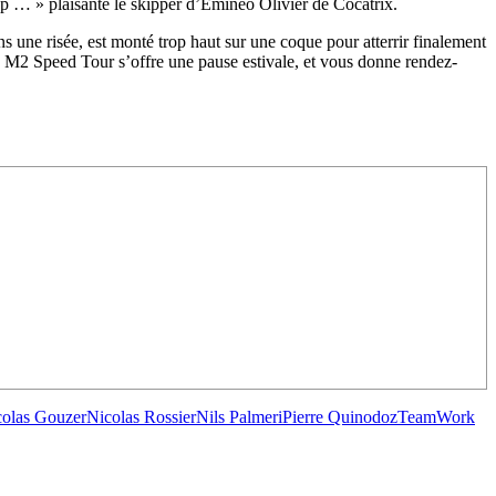
up … » plaisante le skipper d’Emineo Olivier de Cocatrix.
s une risée, est monté trop haut sur une coque pour atterrir finalement
 le M2 Speed Tour s’offre une pause estivale, et vous donne rendez-
/23
,
Records
colas Gouzer
Nicolas Rossier
Nils Palmeri
Pierre Quinodoz
TeamWork