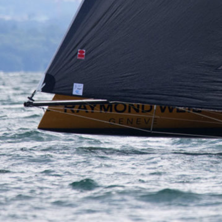
13
Mar
Records
,
Vitesse absolue
SP80 franchit la barre mythique des 5