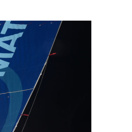
OCA
,
Multi50 - Ocean Fifty
,
Transat Café l'Or
,
Transat Jacques Vabre
s