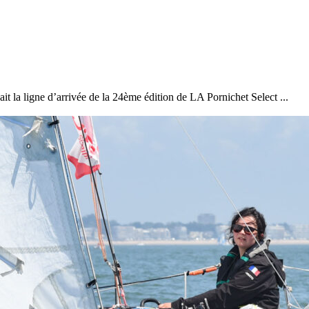
22
Jan
it la ligne d’arrivée de la 24ème édition de LA Pornichet Select ...
Classe Ultim 32/23
,
Records
,
Trophée Jules Verne
Gitana 17 devient Actual Ultim 4
Source
Gitana Team
22 janvier 2025
0