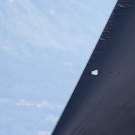
05
Mai
Classe Ultim 32/23
,
Records
,
Trophée Jules Verne
Un nouveau Maxi Edmond de Rothsch
Source
Gitana Team
8 mai 2025
0