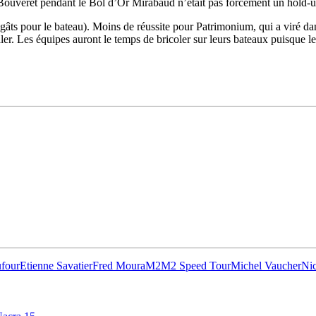
u Bouveret pendant le Bol d’Or Mirabaud n’était pas forcément un hold-
égâts pour le bateau). Moins de réussite pour Patrimonium, qui a viré dan
naler. Les équipes auront le temps de bricoler sur leurs bateaux puisque
28
Fév
ARKEA ULTIM CHALLENGE
,
Classe Ultim 32
Un an déjà !
Source
Gitana Team
28 février 2025
0
four
Etienne Savatier
Fred Moura
M2
M2 Speed Tour
Michel Vaucher
Ni