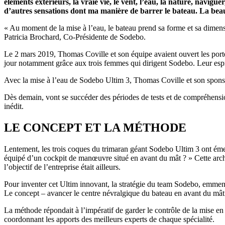
éléments extérieurs, la vraie vie, le vent, l’eau, la nature, navigu
d’autres sensations dont ma manière de barrer le bateau. La beaut
« Au moment de la mise à l’eau, le bateau prend sa forme et sa dimens
Patricia Brochard, Co-Présidente de Sodebo.
Le 2 mars 2019, Thomas Coville et son équipe avaient ouvert les portes
jour notamment grâce aux trois femmes qui dirigent Sodebo. Leur espri
Avec la mise à l’eau de Sodebo Ultim 3, Thomas Coville et son spon
Dès demain, vont se succéder des périodes de tests et de compréhensi
inédit.
LE CONCEPT ET LA MÉTHODE
Lentement, les trois coques du trimaran géant Sodebo Ultim 3 ont émer
équipé d’un cockpit de manœuvre situé en avant du mât ? » Cette archit
l’objectif de l’entreprise était ailleurs.
Pour inventer cet Ultim innovant, la stratégie du team Sodebo, emme
Le concept – avancer le centre névralgique du bateau en avant du mât 
La méthode répondait à l’impératif de garder le contrôle de la mise e
coordonnant les apports des meilleurs experts de chaque spécialité.