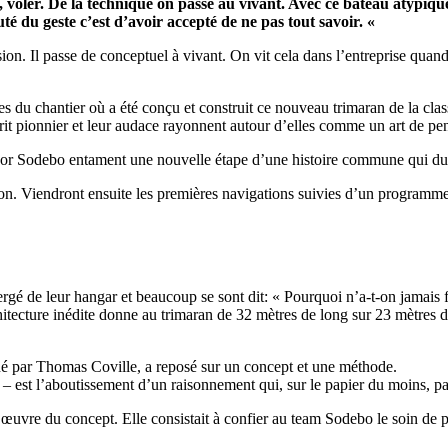
er, voler. De la technique on passe au vivant. Avec ce bateau atypiqu
é du geste c’est d’avoir accepté de ne pas tout savoir. «
ion. Il passe de conceptuel à vivant. On vit cela dans l’entreprise qua
 du chantier où a été conçu et construit ce nouveau trimaran de la class
t pionnier et leur audace rayonnent autour d’elles comme un art de pense
sor Sodebo entament une nouvelle étape d’une histoire commune qui du
on. Viendront ensuite les premières navigations suivies d’un programme
gé de leur hangar et beaucoup se sont dit: « Pourquoi n’a-t-on jamais f
ecture inédite donne au trimaran de 32 mètres de long sur 23 mètres de 
13
Fév
né par Thomas Coville, a reposé sur un concept et une méthode.
Class40
,
Classe Ultim 32/23
,
Course au Large
,
IM
– est l’aboutissement d’un raisonnement qui, sur le papier du moins, pa
4 classes, 4 parcours, 4 duos vainqueur
n œuvre du concept. Elle consistait à confier au team Sodebo le soin de 