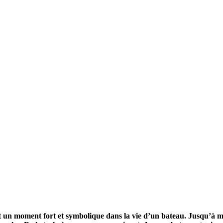
28
Fév
ARKEA ULTIM CHALLENGE
,
Classe Ultim 32
Un an déjà !
Source
Gitana Team
28 février 2025
0
 un moment fort et symbolique dans la vie d’un bateau. Jusqu’à mai