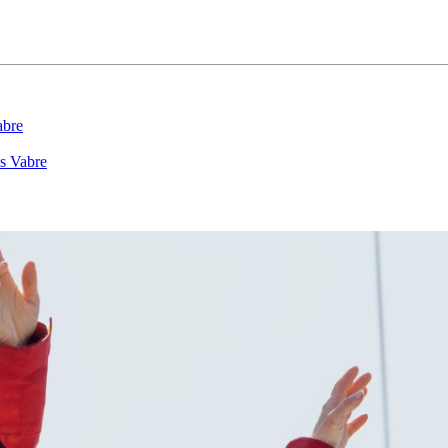
22
Jan
abre
Classe Ultim 32/23
,
Records
,
Trophée Jules Verne
es Vabre
Gitana 17 devient Actual Ultim 4
Source
Gitana Team
22 janvier 2025
0