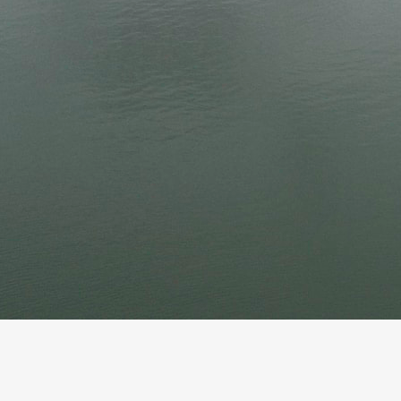
13
Mar
Records
,
Vitesse absolue
SP80 franchit la barre mythique des 5