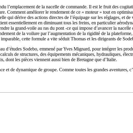
Source
Transat Café l'Or
endu l’emplacement de la nacelle de commande. Il est le fruit des cogita
13 février 2025
lure. Comment améliorer le rendement de ce « moteur » tout en optimisan
0
celle qui dérive des actions directes de l’équipage sur les réglages, et de 
btient essentiellement en diminuant tous les freins, en particulier aéro
cendre la grand-voile au ras du pont -ce qui impose d’avancer la nacel
endement de la voilure par l’augmentation de la rigidité de la plateform
i imparable, cette formule a vite séduit Thomas et les dirigeants de Sode
bureau d’études Sodebo, emmené par Yves Mignard, pour intégrer les pro
s calculs de structures, des équipements mécaniques, hydrauliques, électr
s, dont les pièces viennent aussi bien de Bretagne que d’Italie.
ence et de dynamique de groupe. Comme toutes les grandes aventures, c’