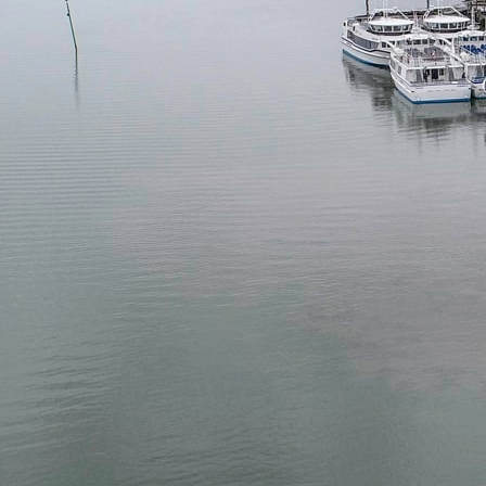
05
Mai
Classe Ultim 32/23
,
Records
,
Trophée Jules Verne
Un nouveau Maxi Edmond de Rothsch
Source
Gitana Team
8 mai 2025
0