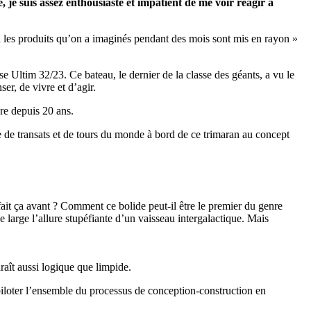
e, je suis assez enthousiaste et impatient de me voir réagir à
nd les produits qu’on a imaginés pendant des mois sont mis en rayon »
e Ultim 32/23. Ce bateau, le dernier de la classe des géants, a vu le
r, de vivre et d’agir.
re depuis 20 ans.
 de transats et de tours du monde à bord de ce trimaran au concept
ait ça avant ? Comment ce bolide peut-il être le premier du genre
large l’allure stupéfiante d’un vaisseau intergalactique. Mais
OCA
,
Multi50 - Ocean Fifty
,
Transat Café l'Or
,
Transat Jacques Vabre
raît aussi logique que limpide.
s
piloter l’ensemble du processus de conception-construction en