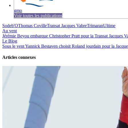
gmo
Voir toutes les publications
Sodeb'O
Thomas Coville
Transat Jacques Vabre
Trimaran
Ultime
Au vent
Jérémie Beyou embarque Christopher Pratt pour la Transat Jacques V
Le Blog
Sous le vent
Yannick Bestaven choisit Roland jourdain pour la Jacqu
Articles connexes