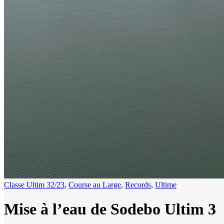
Classe Ultim 32/23
,
Course au Large
,
Records
,
Ultime
Mise à l’eau de Sodebo Ultim 3