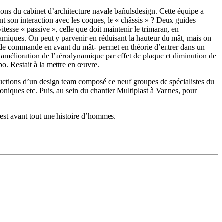
tions du cabinet d’architecture navale bañulsdesign. Cette équipe a
t son interaction avec les coques, le « châssis » ? Deux guides
vitesse « passive », celle que doit maintenir le trimaran, en
dynamiques. On peut y parvenir en réduisant la hauteur du mât, mais on
le de commande en avant du mât- permet en théorie d’entrer dans un
e, amélioration de l’aérodynamique par effet de plaque et diminution de
bo. Restait à la mettre en œuvre.
ductions d’un design team composé de neuf groupes de spécialistes du
oniques etc. Puis, au sein du chantier Multiplast à Vannes, pour
est avant tout une histoire d’hommes.