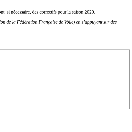
t, si nécessaire, des correctifs pour la saison 2020.
on de la Fédération Française de Voile) en s’appuyant sur des
OCA
,
Multi50 - Ocean Fifty
,
Transat Café l'Or
,
Transat Jacques Vabre
s