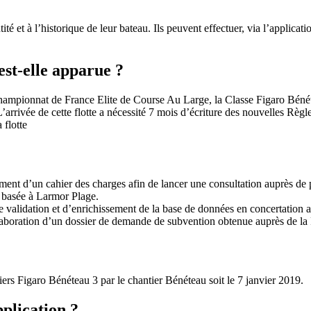
ité et à l’historique de leur bateau. Ils peuvent effectuer, via l’applica
est-elle apparue ?
ampionnat de France Elite de Course Au Large, la Classe Figaro Bénéte
28
Fév
rrivée de cette flotte a nécessité 7 mois d’écriture des nouvelles Règle
ARKEA ULTIM CHALLENGE
,
Classe Ultim 32
 flotte
Un an déjà !
Source
Gitana Team
ment d’un cahier des charges afin de lancer une consultation auprès de
28 février 2025
 basée à Larmor Plage.
0
e validation et d’enrichissement de la base de données en concertation 
aboration d’un dossier de demande de subvention obtenue auprès de la
ers Figaro Bénéteau 3 par le chantier Bénéteau soit le 7 janvier 2019.
pplication ?