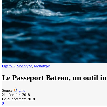
Figaro 3
,
Monotype
,
Monotypie
Le Passeport Bateau, un outil i
Source
gmo
21 décembre 2018
Le 21 décembre 2018
0