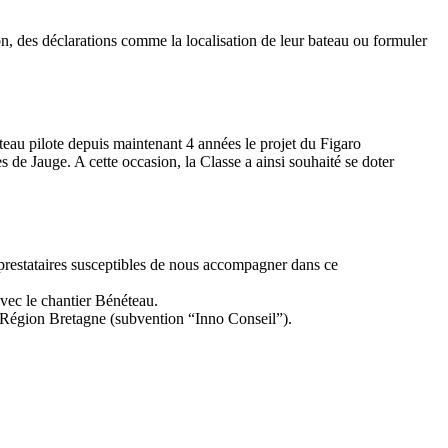
tion, des déclarations comme la localisation de leur bateau ou formuler
au pilote depuis maintenant 4 années le projet du Figaro
s de Jauge. A cette occasion, la Classe a ainsi souhaité se doter
/23
,
Records
 prestataires susceptibles de nous accompagner dans ce
avec le chantier Bénéteau.
 Région Bretagne (subvention “Inno Conseil”).