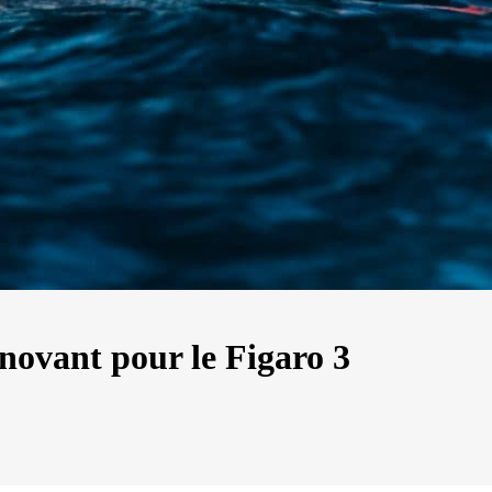
nnovant pour le Figaro 3
13
Mar
Records
,
Vitesse absolue
SP80 franchit la barre mythique des 5