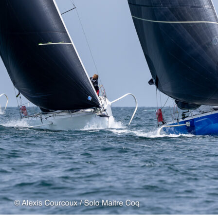
22
Jan
Classe Ultim 32/23
,
Records
,
Trophée Jules Verne
Gitana 17 devient Actual Ultim 4
Source
Gitana Team
22 janvier 2025
0