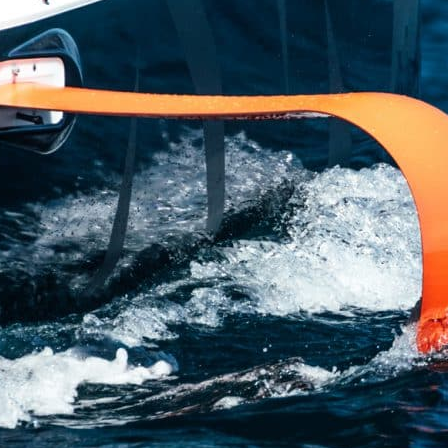
05
Mai
Classe Ultim 32/23
,
Records
,
Trophée Jules Verne
Un nouveau Maxi Edmond de Rothsch
Source
Gitana Team
8 mai 2025
0