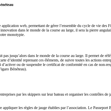
Bénéteau
Source
SP80
13 mars 2025
0
 application web, permettant de gérer l’ensemble du cycle de vie des F
innovation dans le monde de la course au large, il sera la pierre angula
 notre monotypie.
ait pas jusqu’alors dans le monde de la course au large. Il permet de réfé
rte d’identité reprenant ces éléments, de suivre toutes les actions ent
i d’activer ou de suspendre le certificat de conformité en cas de non-resp
 Figaro Bénéteau).
treprises par les skippers sur leur bateau et organiser les contrôles de 
 appliquer les règles de jauge établies par l’association. Le Passeport B