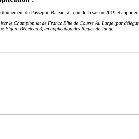
ctionnement du Passeport Bateau, à la fin de la saison 2019 et apporteron
iser le Championnat de France Elite de Course Au Large (par délégati
aux Figaro Bénéteau 3, en application des Règles de Jauge.
13
Fév
Class40
,
Classe Ultim 32/23
,
Course au Large
,
IM
4 classes, 4 parcours, 4 duos vainqueur