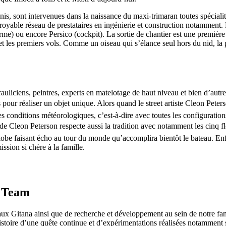
s, sont intervenues dans la naissance du maxi-trimaran toutes spécialit
royable réseau de prestataires en ingénierie et construction notamment.
orme) ou encore Persico (cockpit). La sortie de chantier est une première
s et les premiers vols. Comme un oiseau qui s’élance seul hors du nid, la
22
Jan
Classe Ultim 32/23
,
Records
,
Trophée Jules Verne
Gitana 17 devient Actual Ultim 4
rauliciens, peintres, experts en matelotage de haut niveau et bien d’aut
ur réaliser un objet unique. Alors quand le street artiste Cleon Peterso
Source
Gitana Team
tes conditions météorologiques, c’est-à-dire avec toutes les configuratio
22 janvier 2025
 de Cleon Peterson respecte aussi la tradition avec notamment les cinq fl
0
lobe faisant écho au tour du monde qu’accomplira bientôt le bateau. Enfin
ssion si chère à la famille.
a Team
ux Gitana ainsi que de recherche et développement au sein de notre fa
l’histoire d’une quête continue et d’expérimentations réalisées notamme