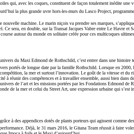
iles qui, avec les coques, constituent de façon totalement inédite une vé
Source
Transat Café l'Or
13 février 2025
ourd’hui la plus grande uvre hors-les-murs du Lasco Project, programme 
0
 nouvelle machine. Le marin niçois va prendre ses marques, s’appliquer 
Ce sera, en double, sur la Transat Jacques Vabre entre Le Havre et Sal
course autour du monde en solitaire créée pour ces multicoques ultimes
l’univers du Maxi Edmond de Rothschild, c’est entrer dans une histoire
ivers portés de longue date par la famille Rothschild. Lorsque en 2000,
compétition, la mer et surtout l’innovation. Le goût de la vitesse et du r
acité à réunir des compétences et à travailler ensemble, aussi bien dans d
’à l’univers de l’art et les missions portées par les Fondations Edmond d
onde de la mer et celui du Street Art, une expression urbaine qui s’est
nt grâce à des appendices dotés de plants porteurs qui agissent comme d
 à la performance. Déjà, le 31 mars 2016, le Gitana Team réussit à faire 
ue Imoca à foils et le Maxi d’aujourd’hui.