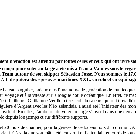
nt d’émotion est attendu par toutes celles et ceux qui ont uvré s
 conçu pour voler au large a été mis à l’eau à Vannes sous le rega
na Team autour de son skipper Sébastien Josse. Nous sommes le 17.0
17. Il disputera des épreuves maritimes XXL, en solo et en équip
 ce bateau singulier, précurseur d’une nouvelle génération de multicoques
u voyage et à la vitesse sur la longue houle océanique. En effet, ce maxi-
est d’ailleurs, Guillaume Verdier et ses collaborateurs qui ont travaill
Aiguière d’Argent avec les Néo-zélandais, a aussi été l’initiateur des 
13
Fév
ild. En effet, l’ambition de voler au large s’inscrit dans une démarch
Class40
,
Classe Ultim 32/23
,
Course au Large
,
IM
le depuis longtemps et sur différents supports.
4 classes, 4 parcours, 4 duos vainqueur
s, et 20 mois de chantier, pour la genèse de ce bateau hors du commun. 
rient. C’est là que son mât a été construit et l’attendait, entouré de tou