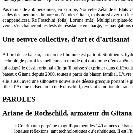
Pas moins de 250 personnes, en Europe, Nouvelle-Zélande et Etats-Uni
celles des membres du bureau d’études Gitana, mais aussi avec un inc
et appendices), Re Fraschini (foils), Lorima (mât), Multiplast (plate-f
venir, s’enchaîneront les tests de résistance en charge, les navigation
Une oeuvre collective, d’art et d’artisanat
À bord de ce bateau, la main de l’homme est partout. Stratifieurs, hyd
technologie parmi les meilleurs au monde qui ont donné d’eux-mêmes po
lui adapté le dessin original afin qu’il puisse s’exprimer dans différen
bateaux Gitana depuis 2000, toutes à partir du blason familial. L’uvre
elle-aussi, avec une silhouette nouvelle de déesse grecque portant le g
filles d’Ariane et Benjamin de Rothschild, révélant la notion de transmi
PAROLES
Ariane de Rothschild, armateur du Gitan
« Ce trimaran perpétue magnifiquement les 140 années de batea
longues réflexions, tant technologiques qu’esthétiques. Il est 