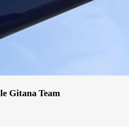
le Gitana Team
13
Mar
Records
,
Vitesse absolue
SP80 franchit la barre mythique des 5