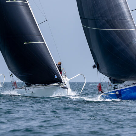
Source
Transat Café l'Or
13 février 2025
0