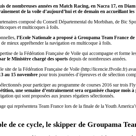
s de nombreuses années en Match Racing, en Nacra 17, en Diam 24 
înement de la voile d’aujourd’hui et de demain en accueillant les 
Source
SP80
13 mars 2025
e partenaires composé du Conseil Départemental du Morbihan, de Bic Sp
0
ticoques et multicoques à foils.
onnelles,
l’Ecole Nationale a proposé à Groupama Team France de pa
e de mieux appréhender la navigation en multicoque à foils.
’expertise de la Fédération Française de Voile qui accompagne et forme les 
par le Ministère chargé des sports
depuis de nombreuses années.
 le site de la Fédération Française de Voile (http://licencie.ffvoile.fr) a
13 au 15 novembre
pour trois journées d’épreuves et de sélection compo
ont sélectionnés pour participer au programme de courses 2016 sur trois F
ition, une semaine d’entrainement sera organisée chaque mois à 
gation qui sont proposées aux jeunes régatiers sélectionnés.
page qui représentera Team France lors de la finale de la Youth Americ
le de ce cycle, le skipper de Groupama Team