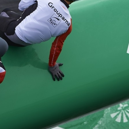
05
Mai
Classe Ultim 32/23
,
Records
,
Trophée Jules Verne
Un nouveau Maxi Edmond de Rothsch
Source
Gitana Team
8 mai 2025
0