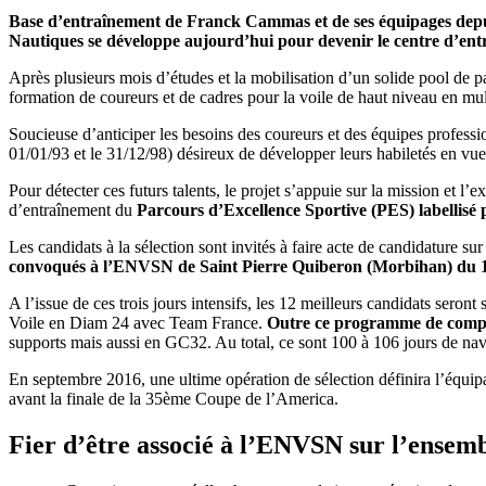
Base d’entraînement de Franck Cammas et de ses équipages depui
Nautiques se développe aujourd’hui pour devenir le centre d’entra
Après plusieurs mois d’études et la mobilisation d’un solide pool d
formation de coureurs et de cadres pour la voile de haut niveau en mul
Soucieuse d’anticiper les besoins des coureurs et des équipes professi
01/01/93 et le 31/12/98) désireux de développer leurs habiletés en vu
Pour détecter ces futurs talents, le projet s’appuie sur la mission et l
d’entraînement du
Parcours d’Excellence Sportive (PES) labellisé 
Les candidats à la sélection sont invités à faire acte de candidature sur
convoqués à l’ENVSN de Saint Pierre Quiberon (Morbihan) du 
A l’issue de ces trois jours intensifs, les 12 meilleurs candidats ser
Voile en Diam 24 avec Team France.
Outre ce programme de compét
supports mais aussi en GC32. Au total, ce sont 100 à 106 jours de navi
En septembre 2016, une ultime opération de sélection définira l’équi
avant la finale de la 35ème Coupe de l’America.
Fier d’être associé à l’ENVSN sur l’ensemb