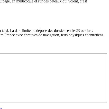
uipage, en multicoque et sur des bateaux qui volent, c’est
p tard. La date limite de dépose des dossiers est le 23 octobre.
 France avec épreuves de navigation, tests physiques et entretiens.
/23
,
Records
up