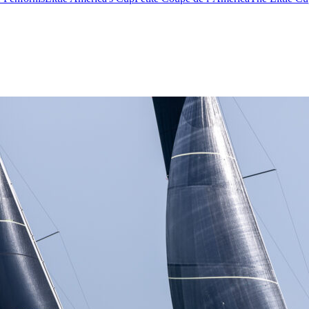
13
Fév
Class40
,
Classe Ultim 32/23
,
Course au Large
,
IM
4 classes, 4 parcours, 4 duos vainqueur