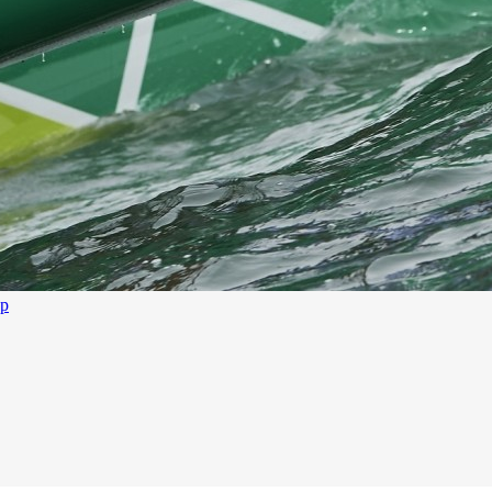
up
13
Mar
Records
,
Vitesse absolue
SP80 franchit la barre mythique des 5