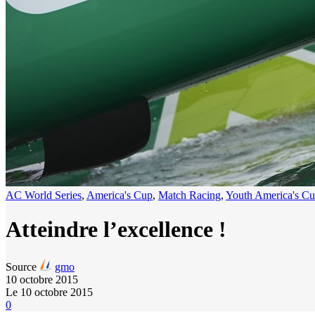
AC World Series
,
America's Cup
,
Match Racing
,
Youth America's C
Atteindre l’excellence !
Source
gmo
10 octobre 2015
Le 10 octobre 2015
0