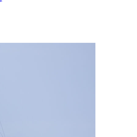
OCA
,
Multi50 - Ocean Fifty
,
Transat Café l'Or
,
Transat Jacques Vabre
s