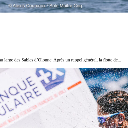
22
Jan
Classe Ultim 32/23
,
Records
,
Trophée Jules Verne
Gitana 17 devient Actual Ultim 4
 large des Sables d’Olonne. Après un rappel général, la flotte de...
Source
Gitana Team
22 janvier 2025
0