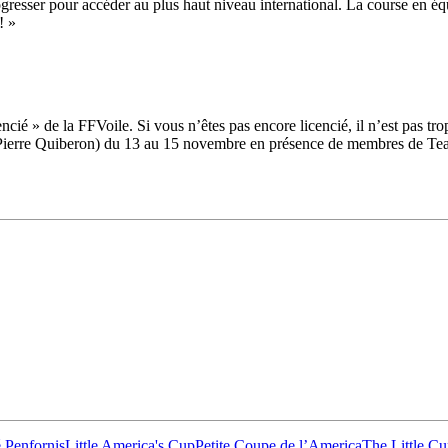
ogresser pour accéder au plus haut niveau international. La course en éq
! »
ncié » de la FFVoile. Si vous n’êtes pas encore licencié, il n’est pas tro
 Pierre Quiberon) du 13 au 15 novembre en présence de membres de Team
28
Fév
ARKEA ULTIM CHALLENGE
,
Classe Ultim 32
Un an déjà !
Source
Gitana Team
28 février 2025
0
 Penfornis
Little America's Cup
Petite Coupe de l’America
The Little C