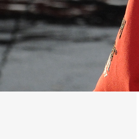
OCA
,
Multi50 - Ocean Fifty
,
Transat Café l'Or
,
Transat Jacques Vabre
s