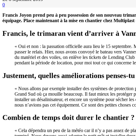
0
Francis Joyon prend peu à peu possession de son nouveau trima
équipage. Place maintenant à la mise en chantier chez Multipla
Francis, le trimaran vient d’arriver à Vann
« Oui et non : la passation officielle aura lieu le 15 septembr
passer le relais. Hier, nous avons convoyé le bateau vers Vanne
du matériel et des voiles, on enlève les tickets de Lending Club e
pendant la période de location, pour moi tout ce qui concerne 
Justement, quelles améliorations penses-t
« Nous allons par exemple installer des systèmes de protection p
Grand Sud où ça mouille beaucoup. Il faut mieux les protéger po
installer un désalinisateur, et encore un système pour sécher les
nous n’avions pas cet équipement. Ce sont des petites choses 
Combien de temps doit durer le chantier ?
« Cela dépendra un peu de la météo car il n’y a pas assez de pla
terminé. Nous devons aussi adapter le petit mât et installer deu