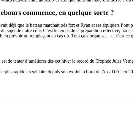
rebours commence, en quelque sorte ?
ait déjà que le bateau marchait très fort et Ryan et ses équipiers l’ont 
 du sujet de notre côté. C’est le temps de la préparation effective, nous
aut bien prévoir un remplaçant au cas où. Tout ça s’organise… et c’est ce
22
Jan
Classe Ultim 32/23
,
Records
,
Trophée Jules Verne
Gitana 17 devient Actual Ultim 4
 de tenter d’améliorer dès cet hiver le record du Trophée Jules Verne
Source
Gitana Team
22 janvier 2025
le plus rapide en solitaire depuis son exploit à bord de l’ex-IDEC en 2
0