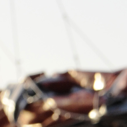
05
Mai
Classe Ultim 32/23
,
Records
,
Trophée Jules Verne
Un nouveau Maxi Edmond de Rothsch
Source
Gitana Team
8 mai 2025
0