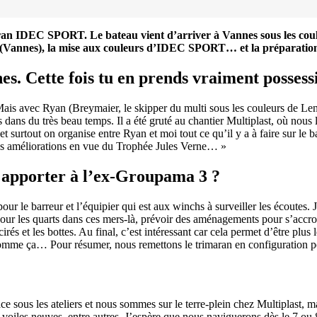
Source
Transat Café l'Or
13 février 2025
0
ran IDEC SPORT. Le bateau vient d’arriver à Vannes sous les cou
st (Vannes), la mise aux couleurs d’IDEC SPORT… et la préparatio
es. Cette fois tu en prends vraiment possess
e. Mais avec Ryan (Breymaier, le skipper du multi sous les couleurs de 
s dans du très beau temps. Il a été gruté au chantier Multiplast, où n
t surtout on organise entre Ryan et moi tout ce qu’il y a à faire sur le ba
les améliorations en vue du Trophée Jules Verne… »
u apporter à l’ex-Groupama 3 ?
our le barreur et l’équipier qui est aux winchs à surveiller les écoutes.
ur les quarts dans ces mers-là, prévoir des aménagements pour s’accroch
 cirés et les bottes. Au final, c’est intéressant car cela permet d’être 
comme ça… Pour résumer, nous remettons le trimaran en configuration p
ce sous les ateliers et nous sommes sur le terre-plein chez Multiplast, 
x voiles neuves, entre autres. J’espère que nous naviguerons dès le 7 ou 