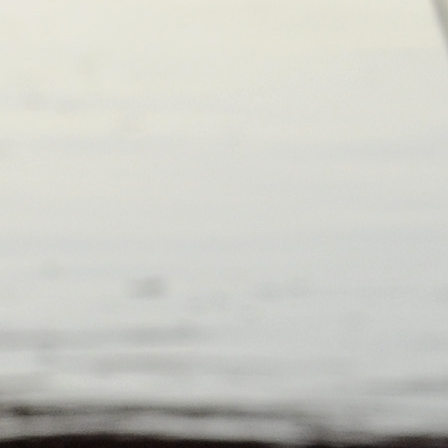
28
Fév
ARKEA ULTIM CHALLENGE
,
Classe Ultim 32
Un an déjà !
Source
Gitana Team
28 février 2025
0