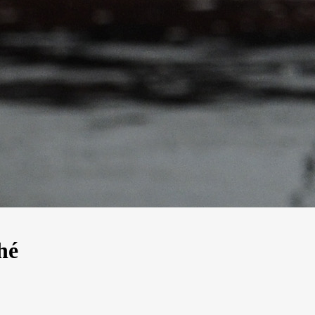
hé
13
Fév
Class40
,
Classe Ultim 32/23
,
Course au Large
,
IM
4 classes, 4 parcours, 4 duos vainqueur