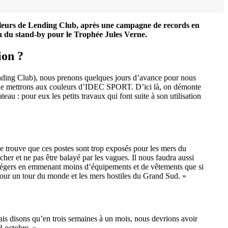
leurs de Lending Club, après une campagne de records en
n du stand-by pour le Trophée Jules Verne.
ion ?
Lending Club), nous prenons quelques jours d’avance pour nous
ous le mettrons aux couleurs d’IDEC SPORT. D’ici là, on démonte
teau : pour eux les petits travaux qui font suite à son utilisation
 Je trouve que ces postes sont trop exposés pour les mers du
er et ne pas être balayé par les vagues. Il nous faudra aussi
plus légers en emmenant moins d’équipements et de vêtements que si
our un tour du monde et les mers hostiles du Grand Sud. »
mais disons qu’en trois semaines à un mois, nous devrions avoir
8 octobre. »