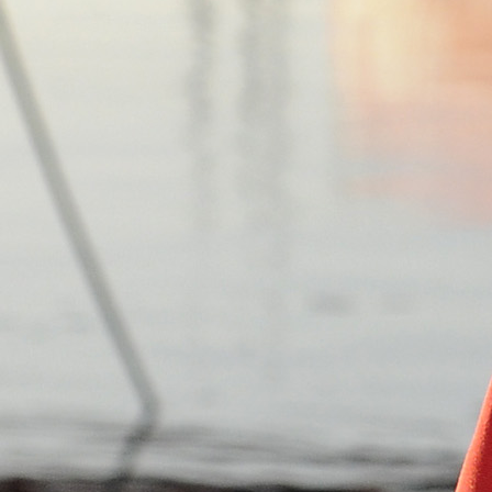
/23
,
Records