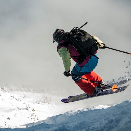
05
Mai
Classe Ultim 32/23
,
Records
,
Trophée Jules Verne
Un nouveau Maxi Edmond de Rothsch
Source
Gitana Team
8 mai 2025
0