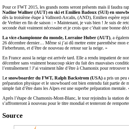
Pour ce FWT 2015, les grands noms seront présents mais il faudra rapid
Nadine Wallner (AUT) en ski et Emilien Badoux (SUI) en snowb
dès la troisième étape à Vallnord-Arcalis, (AND), Emilien espère rejoi
de Verbier en fin de saison : « Maintenant, je vais bien ! Je suis de ret
seconde était vraiment nécessaire et je crois que c’était une bonne dé
La vice-championne du monde, Lorraine Huber (AUT)
, a égalem
26 décembre dernier… Même si j’ai dû mettre entre parenthèse mon ent
Fieberbrunn, et d’être de nouveau de retour sur la neige. »
En France aussi la neige est arrivée tard. Elle a rendu impatient de n
décembre sans vraiment beaucoup skier du fait des mauvaises conditions
l’entraînement ! J’ai vraiment hâte d’être à Chamonix pour retrouver t
L
e snowboarder du FWT, Ralph Backstrom (USA)
a pris un peu 
préparation physique et le snowboard ont bien entendu fait partie de
simple fait d’être dans les Alpes est une superbe préparation mentale. 
Après l’étape de Chamonix-Mont-Blanc, le tour rejoindra la station d
s’affronteront à nouveau pour le titre mondial et tenteront de rempor
Source