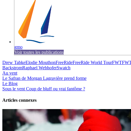
gmo
Voir toutes les publications
Drew Tabke
Elodie Mouthon
FreeRide
FreeRide World Tour
FWT
FWT
Backstrom
Raphael Webhofer
Swatch
Au vent
Le Safran de Morgan Lagravière prend forme
Le Blog
Sous le vent
Coup de bluff ou vrai fantôme ?
Articles connexes