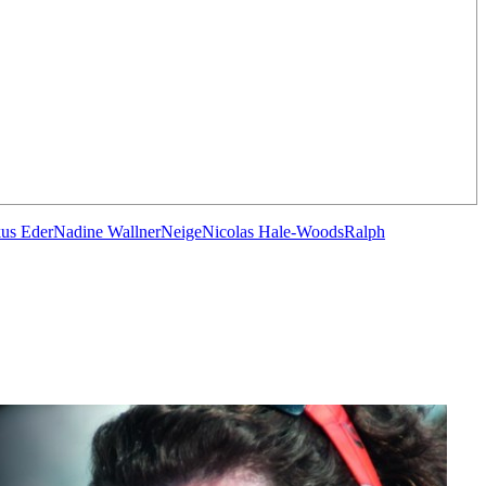
us Eder
Nadine Wallner
Neige
Nicolas Hale-Woods
Ralph
OCA
,
Multi50 - Ocean Fifty
,
Transat Café l'Or
,
Transat Jacques Vabre
s