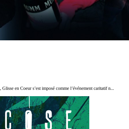
22
Jan
Classe Ultim 32/23
,
Records
,
Trophée Jules Verne
Gitana 17 devient Actual Ultim 4
Source
Gitana Team
22 janvier 2025
0
, Glisse en Coeur s’est imposé comme l’événement caritatif n...