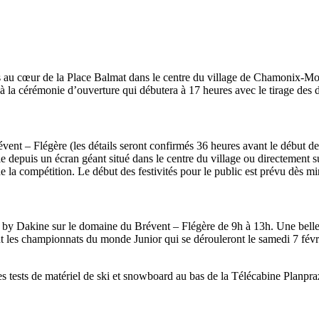
Source
SP80
13 mars 2025
0
 au cœur de la Place Balmat dans le centre du village de Chamonix-Mont
à la cérémonie d’ouverture qui débutera à 17 heures avec le tirage des 
ent – Flégère (les détails seront confirmés 36 heures avant le début de
vie depuis un écran géant situé dans le centre du village ou directement 
e la compétition. Le début des festivités pour le public est prévu dès mi
 by Dakine sur le domaine du Brévent – Flégère de 9h à 13h. Une belle o
nt les championnats du monde Junior qui se dérouleront le samedi 7 févr
s tests de matériel de ski et snowboard au bas de la Télécabine Planpra