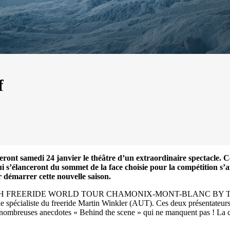
f
seront samedi 24 janvier le théâtre d’un extraordinaire spectacle. 
ui s’élanceront du sommet de la face choisie pour la compétition s’
r démarrer cette nouvelle saison.
n du SWATCH FREERIDE WORLD TOUR CHAMONIX-MONT-BLANC BY THE
13
Mar
spécialiste du freeride Martin Winkler (AUT). Ces deux présentateurs p
Records
,
Vitesse absolue
 de nombreuses anecdotes « Behind the scene » qui ne manquent pas ! La c
SP80 franchit la barre mythique des 5