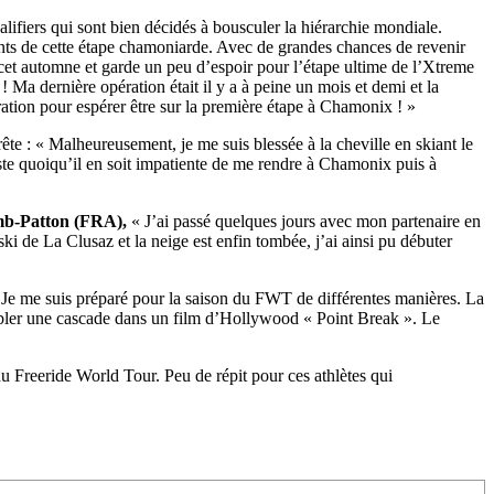
lifiers qui sont bien décidés à bousculer la hiérarchie mondiale.
ents de cette étape chamoniarde. Avec de grandes chances de revenir
 cet automne et garde un peu d’espoir pour l’étape ultime de l’Xtreme
 ! Ma dernière opération était il y a à peine un mois et demi et la
ration pour espérer être sur la première étape à Chamonix ! »
te : « Malheureusement, je me suis blessée à la cheville en skiant le
te quoiqu’il en soit impatiente de me rendre à Chamonix puis à
/23
,
Records
mb-Patton (FRA),
« J’ai passé quelques jours avec mon partenaire en
ki de La Clusaz et la neige est enfin tombée, j’ai ainsi pu débuter
 Je me suis préparé pour la saison du FWT de différentes manières. La
ubler une cascade dans un film d’Hollywood « Point Break ». Le
 Freeride World Tour. Peu de répit pour ces athlètes qui