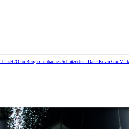
 Pass
H2O
Ian Borgeson
Johannes Schnitzer
Josh Daiek
Kevin Guri
Mark
13
Fév
Class40
,
Classe Ultim 32/23
,
Course au Large
,
IM
4 classes, 4 parcours, 4 duos vainqueur