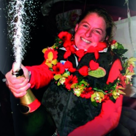
Source
Transat Café l'Or
13 février 2025
0