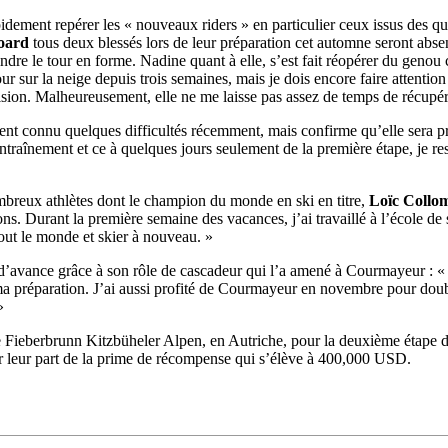
ement repérer les « nouveaux riders » en particulier ceux issus des qua
oard
tous deux blessés lors de leur préparation cet automne seront abs
ndre le tour en forme. Nadine quant à elle, s’est fait réopérer du genou
our sur la neige depuis trois semaines, mais je dois encore faire attention
cision. Malheureusement, elle ne me laisse pas assez de temps de récupé
ent connu quelques difficultés récemment, mais confirme qu’elle sera prê
raînement et ce à quelques jours seulement de la première étape, je res
28
Fév
ARKEA ULTIM CHALLENGE
,
Classe Ultim 32
ombreux athlètes dont le champion du monde en ski en titre,
Loïc Collo
Un an déjà !
. Durant la première semaine des vacances, j’ai travaillé à l’école de s
out le monde et skier à nouveau. »
Source
Gitana Team
28 février 2025
d’avance grâce à son rôle de cascadeur qui l’a amené à Courmayeur : «
0
 ma préparation. J’ai aussi profité de Courmayeur en novembre pour do
»
e Fieberbrunn Kitzbüheler Alpen, en Autriche, pour la deuxième étape du
ter leur part de la prime de récompense qui s’élève à 400,000 USD.