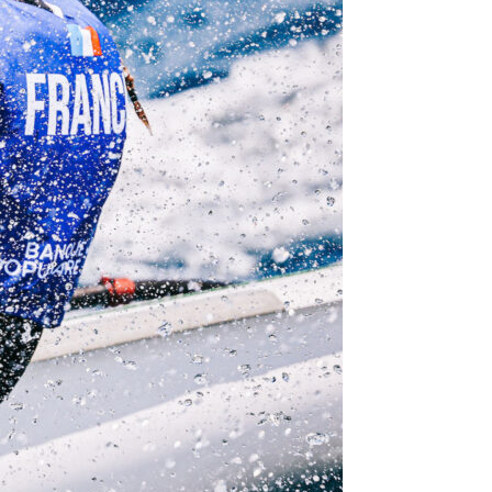
/23
,
Records