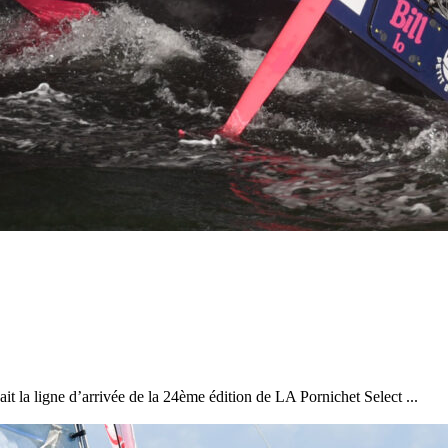
22
Jan
Classe Ultim 32/23
,
Records
,
Trophée Jules Verne
Gitana 17 devient Actual Ultim 4
Source
Gitana Team
22 janvier 2025
0
it la ligne d’arrivée de la 24ème édition de LA Pornichet Select ...