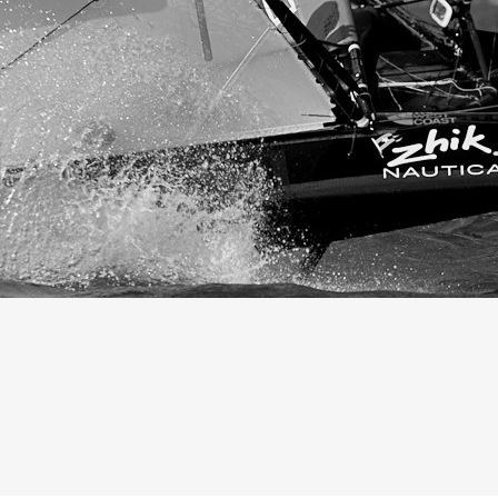
05
Mai
Classe Ultim 32/23
,
Records
,
Trophée Jules Verne
Un nouveau Maxi Edmond de Rothsch
Source
Gitana Team
8 mai 2025
0