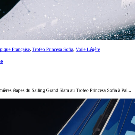
ique Française
,
Trofeo Princesa Sofia
,
Voile Légère
te
mières étapes du Sailing Grand Slam au Trofeo Princesa Sofia à Pal...
13
Fév
Class40
,
Classe Ultim 32/23
,
Course au Large
,
IM
4 classes, 4 parcours, 4 duos vainqueur