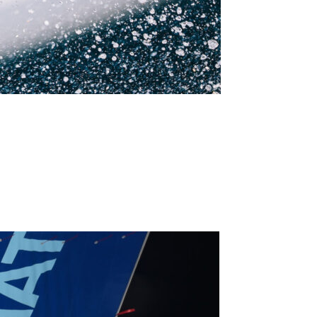
OCA
,
Multi50 - Ocean Fifty
,
Transat Café l'Or
,
Transat Jacques Vabre
s