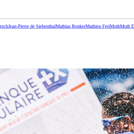
Source
SP80
13 mars 2025
0
esch
Jean-Pierre de Siebenthal
Mathias Renker
Mathieu Frei
Moth
Moth 