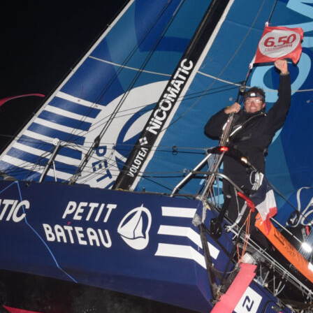
Source
Transat Café l'Or
13 février 2025
0