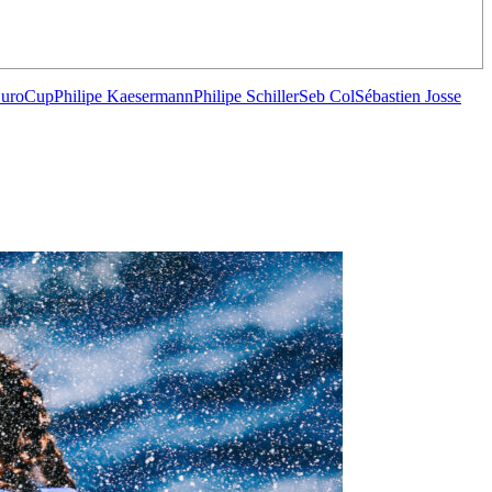
EuroCup
Philipe Kaesermann
Philipe Schiller
Seb Col
Sébastien Josse