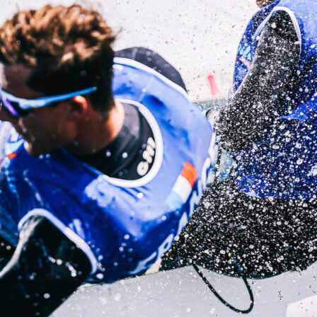
28
Fév
ARKEA ULTIM CHALLENGE
,
Classe Ultim 32
Un an déjà !
Source
Gitana Team
28 février 2025
0