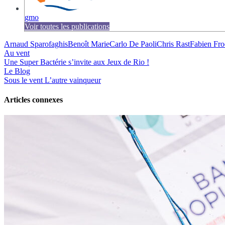
gmo
Voir toutes les publications
Arnaud Sparofaghis
Benoît Marie
Carlo De Paoli
Chris Rast
Fabien Fro
Au vent
Une Super Bactérie s’invite aux Jeux de Rio !
Le Blog
Sous le vent
L’autre vainqueur
Articles connexes