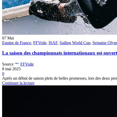
07
Mai
Equipe de France
,
FFVoile
,
ISAF
,
Sailing World Cup
,
Semaine Olymp
La saison des championnats internationaux est ouver
Source
FFVoile
8 mai 2025
0
Après un début de saison plein de belles promesses, lors des deux pre
Continuer la lecture