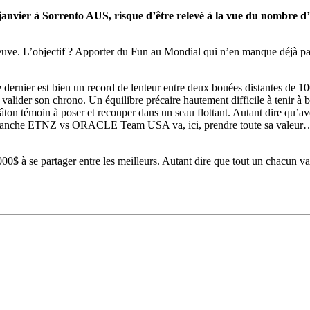
nvier à Sorrento AUS, risque d’être relevé à la vue du nombre d’a
reuve. L’objectif ? Apporter du Fun au Mondial qui n’en manque déjà pa
dernier est bien un record de lenteur entre deux bouées distantes de 100
valider son chrono. Un équilibre précaire hautement difficile à tenir à b
bâton témoin à poser et recouper dans un seau flottant. Autant dire qu
evanche ETNZ vs ORACLE Team USA va, ici, prendre toute sa valeur… C
00$ à se partager entre les meilleurs. Autant dire que tout un chacun v
13
Mar
Records
,
Vitesse absolue
SP80 franchit la barre mythique des 5