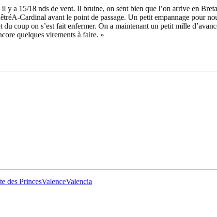
 y a 15/18 nds de vent. Il bruine, on sent bien que l’on arrive en Bret
enêtréA-Cardinal avant le point de passage. Un petit empannage pour nou
 du coup on s’est fait enfermer. On a maintenant un petit mille d’avance
ncore quelques virements à faire. »
28
Fév
ARKEA ULTIM CHALLENGE
,
Classe Ultim 32
Un an déjà !
Source
Gitana Team
28 février 2025
0
e des Princes
Valence
Valencia