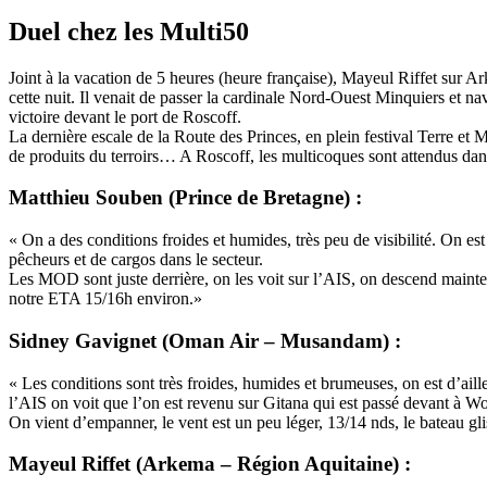
Duel chez les Multi50
Joint à la vacation de 5 heures (heure française), Mayeul Riffet sur 
cette nuit. Il venait de passer la cardinale Nord-Ouest Minquiers et na
victoire devant le port de Roscoff.
La dernière escale de la Route des Princes, en plein festival Terre et M
de produits du terroirs… A Roscoff, les multicoques sont attendus dans 
Matthieu Souben (Prince de Bretagne) :
« On a des conditions froides et humides, très peu de visibilité. On e
pêcheurs et de cargos dans le secteur.
Les MOD sont juste derrière, on les voit sur l’AIS, on descend mainte
notre ETA 15/16h environ.»
Sidney Gavignet (Oman Air – Musandam) :
« Les conditions sont très froides, humides et brumeuses, on est d’aill
l’AIS on voit que l’on est revenu sur Gitana qui est passé devant à Wol
On vient d’empanner, le vent est un peu léger, 13/14 nds, le bateau gli
Mayeul Riffet (Arkema – Région Aquitaine) :