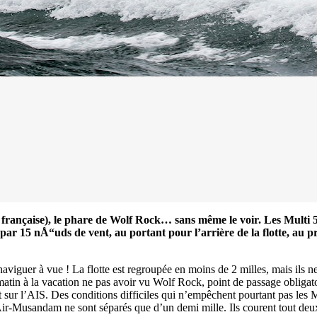
rançaise), le phare de Wolf Rock… sans même le voir. Les Multi 5
par 15 nÅ“uds de vent, au portant pour l’arrière de la flotte, au p
guer à vue ! La flotte est regroupée en moins de 2 milles, mais ils ne 
13
Mar
 matin à la vacation ne pas avoir vu Wolf Rock, point de passage obli
Records
,
Vitesse absolue
sur l’AIS. Des conditions difficiles qui n’empêchent pourtant pas les 
-Musandam ne sont séparés que d’un demi mille. Ils courent tout deux 
SP80 franchit la barre mythique des 5