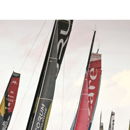
13
Fév
Class40
,
Classe Ultim 32/23
,
Course au Large
,
IM
4 classes, 4 parcours, 4 duos vainqueur