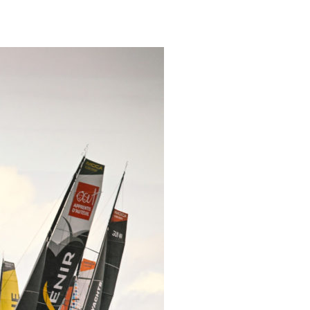
OCA
,
Multi50 - Ocean Fifty
,
Transat Café l'Or
,
Transat Jacques Vabre
s