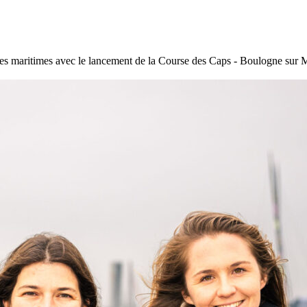
s maritimes avec le lancement de la Course des Caps - Boulogne sur M
22
Jan
Classe Ultim 32/23
,
Records
,
Trophée Jules Verne
Gitana 17 devient Actual Ultim 4
Source
Gitana Team
22 janvier 2025
0