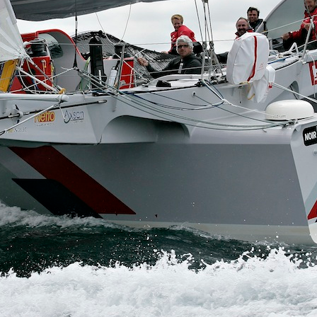
05
Mai
Classe Ultim 32/23
,
Records
,
Trophée Jules Verne
Un nouveau Maxi Edmond de Rothsch
Source
Gitana Team
8 mai 2025
0