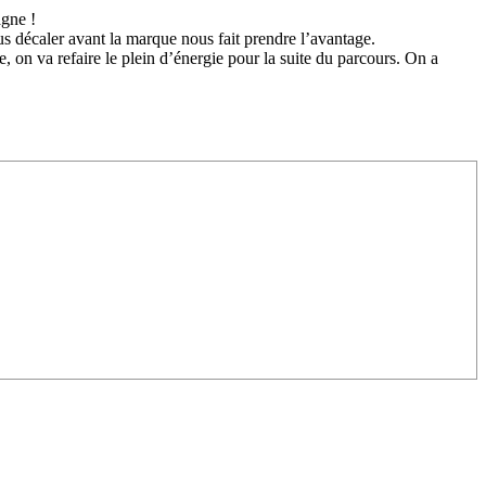
agne !
s décaler avant la marque nous fait prendre l’avantage.
, on va refaire le plein d’énergie pour la suite du parcours. On a
/23
,
Records