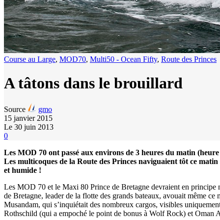
Course au Large
,
MOD70
,
Multi50 - Ocean Fifty
,
Route des Princes
A tâtons dans le brouillard
Source
gmo
15 janvier 2015
Le 30 juin 2013
0
Les MOD 70 ont passé aux environs de 3 heures du matin (heure f
Les multicoques de la Route des Princes naviguaient tôt ce matin 
et humide !
Les MOD 70 et le Maxi 80 Prince de Bretagne devraient en principe navi
de Bretagne, leader de la flotte des grands bateaux, avouait même ce
Musandam, qui s’inquiétait des nombreux cargos, visibles uniquement 
Rothschild (qui a empoché le point de bonus à Wolf Rock) et Oman Air