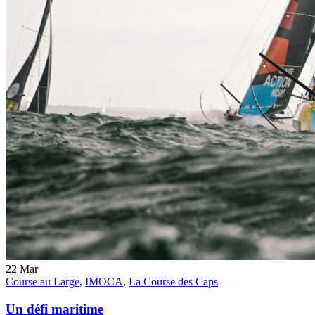
22
Mar
Course au Large
,
IMOCA
,
La Course des Caps
Un défi maritime