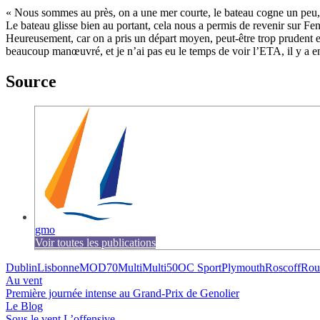
« Nous sommes au près, on a une mer courte, le bateau cogne un peu, il
Le bateau glisse bien au portant, cela nous a permis de revenir sur F
Heureusement, car on a pris un départ moyen, peut-être trop prudent et
beaucoup manœuvré, et je n’ai pas eu le temps de voir l’ETA, il y a e
Source
gmo
Voir toutes les publications
Dublin
Lisbonne
MOD70
Multi
Multi50
OC Sport
Plymouth
Roscoff
Rout
Au vent
Première journée intense au Grand-Prix de Genolier
Le Blog
Sous le vent
L’offensive