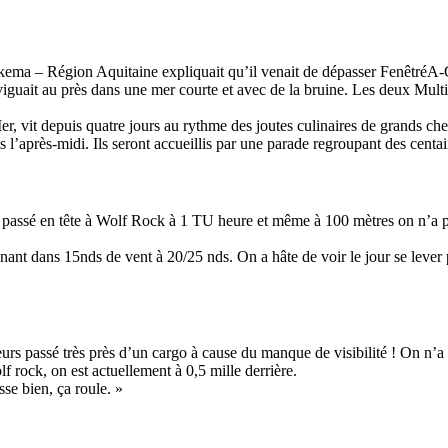
Source
SP80
13 mars 2025
Arkema – Région Aquitaine expliquait qu’il venait de dépasser FenêtréA-C
0
viguait au près dans une mer courte et avec de la bruine. Les deux Multi5
er, vit depuis quatre jours au rythme des joutes culinaires de grands chef
l’après-midi. Ils seront accueillis par une parade regroupant des centai
st passé en tête à Wolf Rock à 1 TU heure et même à 100 mètres on n’a pa
nant dans 15nds de vent à 20/25 nds. On a hâte de voir le jour se lever
eurs passé très près d’un cargo à cause du manque de visibilité ! On n’a
f rock, on est actuellement à 0,5 mille derrière.
sse bien, ça roule. »