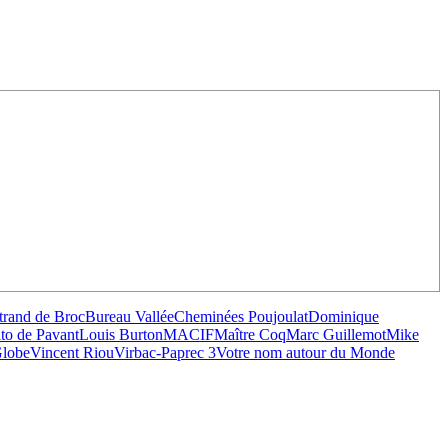
trand de Broc
Bureau Vallée
Cheminées Poujoulat
Dominique
to de Pavant
Louis Burton
MACIF
Maître Coq
Marc Guillemot
Mike
lobe
Vincent Riou
Virbac-Paprec 3
Votre nom autour du Monde
OCA
,
Multi50 - Ocean Fifty
,
Transat Café l'Or
,
Transat Jacques Vabre
s