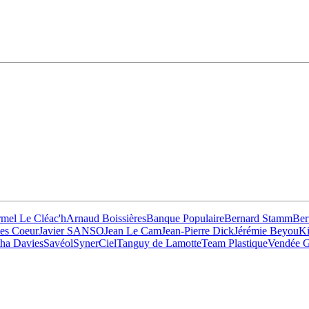
mel Le Cléac'h
Arnaud Boissières
Banque Populaire
Bernard Stamm
Ber
ives Coeur
Javier SANSO
Jean Le Cam
Jean-Pierre Dick
Jérémie Beyou
Ki
ha Davies
Savéol
SynerCiel
Tanguy de Lamotte
Team Plastique
Vendée G
13
Fév
Class40
,
Classe Ultim 32/23
,
Course au Large
,
IM
4 classes, 4 parcours, 4 duos vainqueur