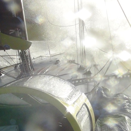
05
Mai
Classe Ultim 32/23
,
Records
,
Trophée Jules Verne
Un nouveau Maxi Edmond de Rothsch
Source
Gitana Team
8 mai 2025
0