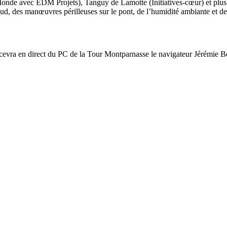
nde avec EDM Projets), Tanguy de Lamotte (Initiatives-cœur) et plus l
ud, des manœuvres périlleuses sur le pont, de l’humidité ambiante et des
evra en direct du PC de la Tour Montparnasse le navigateur Jérémie Bey
28
Fév
ARKEA ULTIM CHALLENGE
,
Classe Ultim 32
Un an déjà !
Source
Gitana Team
28 février 2025
0