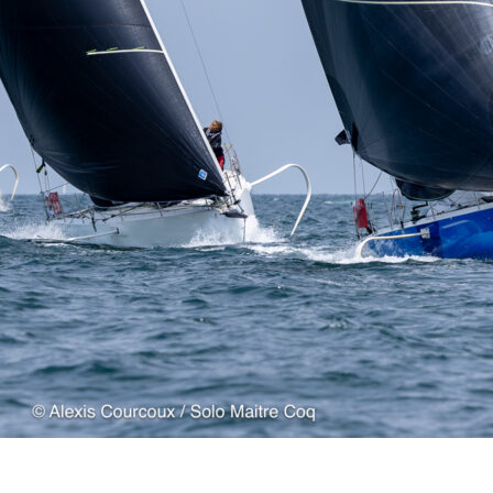
22
Jan
Classe Ultim 32/23
,
Records
,
Trophée Jules Verne
Gitana 17 devient Actual Ultim 4
Source
Gitana Team
22 janvier 2025
0