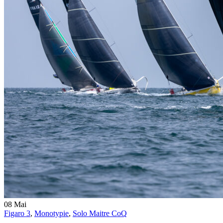
08
Mai
Figaro 3
,
Monotypie
,
Solo Maitre CoQ