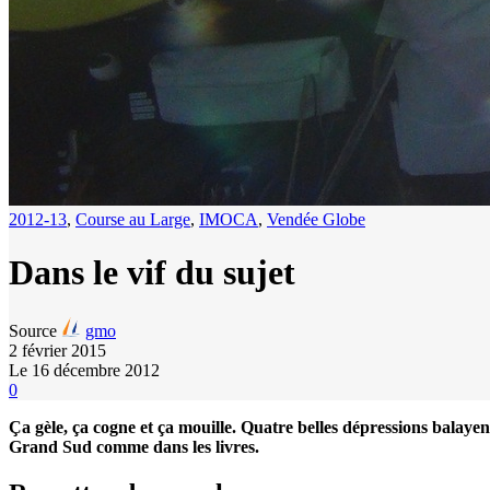
2012-13
,
Course au Large
,
IMOCA
,
Vendée Globe
Dans le vif du sujet
Source
gmo
2 février 2015
Le 16 décembre 2012
0
Ça gèle, ça cogne et ça mouille. Quatre belles dépressions balayent
Grand Sud comme dans les livres.