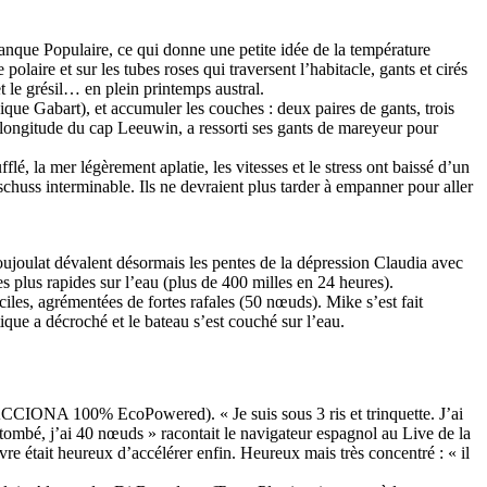
Banque Populaire, ce qui donne une petite idée de la température
polaire et sur les tubes roses qui traversent l’habitacle, gants et cirés
 le grésil… en plein printemps austral.
nique Gabart), et accumuler les couches : deux paires de gants, trois
a longitude du cap Leeuwin, a ressorti ses gants de mareyeur pour
é, la mer légèrement aplatie, les vitesses et le stress ont baissé d’un
 schuss interminable. Ils ne devraient plus tarder à empanner pour aller
Poujoulat dévalent désormais les pentes de la dépression Claudia avec
 plus rapides sur l’eau (plus de 400 milles en 24 heures).
les, agrémentées de fortes rafales (50 nœuds). Mike s’est fait
ique a décroché et le bateau s’est couché sur l’eau.
ACCIONA 100% EcoPowered). « Je suis sous 3 ris et trinquette. J’ai
 tombé, j’ai 40 nœuds » racontait le navigateur espagnol au Live de la
e était heureux d’accélérer enfin. Heureux mais très concentré : « il