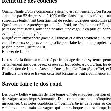
Remettre des couches
Quand l’huile d’olive commence à geler, c’est en général qu’on l’a oub
ambiante par 52 degrés sud, à 1000 milles dans le sud des côtes australien
suspendus tentent tant bien que mal de sécher. Quelques encablures plu
Que faire pour se protéger quand il fait froid, très froid en mer ? Engl
paires de chaussettes, autant de polaires, une cagoule en plus du bonn
éviter d’attraper l’onglée.
Malgré cette atmosphère glaciale, François et Armel profitent aujourd’hu
cran. Les deux skippers en ont profité pour faire le tour du propriétair
passer la porte Australie Est.
Enlever de la toile
Le reste de la flotte est concerné par le passage de trois systèmes pe
certainement quelques beaux orages sur leur route. Aujourd’hui, les de
En direction de la porte Australie Ouest, Jean Le Cam (SynerCiel) et 
d’ailleurs une grosse frayeur cette nuit lorsque le vent a commencé à r
Savoir faire le dos rond
Les plus « belles » images de gros temps ont été envoyées hier soir
des vagues assez impressionnantes. Dans ce contexte, on ne s’inquiète 
mi-journée. Ces fortes conditions ont permis à Javier de revenir au co
y a deux ou trois trains de vagues qui s’entrechoquent, c’est abrupt, le 