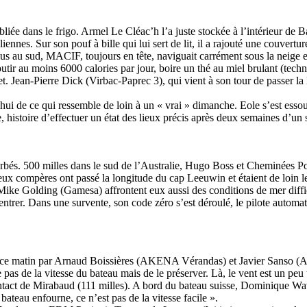
Source
SP80
liée dans le frigo. Armel Le Cléac’h l’a juste stockée à l’intérieur de 
13 mars 2025
nes. Sur son pouf à bille qui lui sert de lit, il a rajouté une couverture 
0
s au sud, MACIF, toujours en tête, naviguait carrément sous la neige et
outir au moins 6000 calories par jour, boire un thé au miel brulant (tech
et. Jean-Pierre Dick (Virbac-Paprec 3), qui vient à son tour de passer l
i de ce qui ressemble de loin à un « vrai » dimanche. Eole s’est essouffl
e, histoire d’effectuer un état des lieux précis après deux semaines d’un
rturbés. 500 milles dans le sud de l’Australie, Hugo Boss et Cheminées 
ux compères ont passé la longitude du cap Leeuwin et étaient de loin les
Mike Golding (Gamesa) affrontent eux aussi des conditions de mer diffici
entrer. Dans une survente, son code zéro s’est déroulé, le pilote automat
 et ce matin par Arnaud Boissières (AKENA Vérandas) et Javier Sanso (
pas de la vitesse du bateau mais de le préserver. Là, le vent est un peu
ntact de Mirabaud (111 milles). A bord du bateau suisse, Dominique Wavr
bateau enfourne, ce n’est pas de la vitesse facile ».