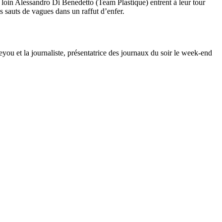
oin Alessandro Di Benedetto (Team Plastique) entrent à leur tour
 sauts de vagues dans un raffut d’enfer.
ou et la journaliste, présentatrice des journaux du soir le week-end
/23
,
Records