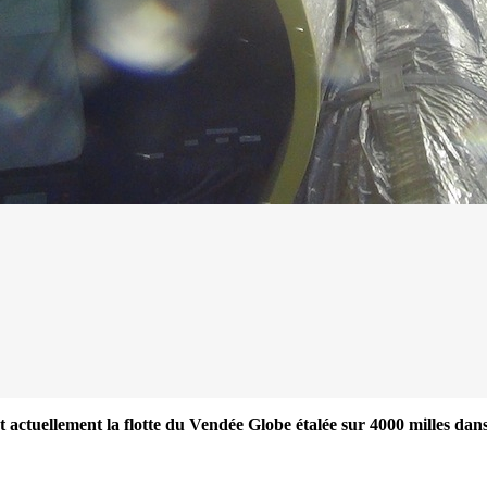
13
Mar
 actuellement la flotte du Vendée Globe étalée sur 4000 milles dans 
Records
,
Vitesse absolue
SP80 franchit la barre mythique des 5