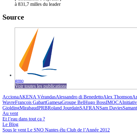
à 831,7 milles du leader
Source
gmo
Voir toutes les publications
Acciona
AKENA Vérandas
Alessandro di Benedetto
Alex Thomson
Ar
Wavre
François Gabart
Gamesa
Groupe Bel
Hugo Boss
IMOCA
Initiat
Giolding
Mirabaud
PRB
Roland Jourdain
SAFRAN
Sam Davies
Samant
Au vent
Et l’eau dans tout ça ?
Le Blog
Sous le vent
Le SNO Nantes élu Club de l’Année 2012