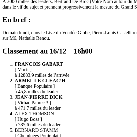
A 3000 milles des leaders, Bertrand De Broc (Votre Nom autour du Mo
dans le vif du sujet et prennent progressivement la mesure du Grand S
En bref :
Demain lundi, dans le Live du Vendée Globe, Pierre-Louis Castelli rec
sur M6, Nathalie Renou.
Classement au 16/12 – 16h00
FRANCOIS GABART
[ Macif ]
à 12883,9 milles de l’arrivée
ARMEL LE CLEAC’H
[ Banque Populaire ]
à 45,8 milles du leader
JEAN-PIERRE DICK
[ Virbac Paprec 3 ]
à 471,7 milles du leader
ALEX THOMSON
[ Hugo Boss ]
à 785,6 milles du leader
BERNARD STAMM
[ Cheminées Poujoulat ]