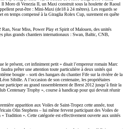
l Moro di Venezia II, un Maxi construit sous la houlette de Raoul
ppellent peut-être : Mini-Maxi (de18 à 24 mètres). Les regards se
el et en temps compensé à la Giraglia Rolex Cup, surement en quête
52 Ran, Near Miss, Power Play et Spirit of Malouen, des unités
 des plus grands chantiers internationaux : Swan, Baltic, CNB,
ue le présent, cet infiniment petit » disait l’empereur romain Marc
faudra prêter une attention toute particulière à deux unités qui
tième bougie – sorti des hangars du chantier Fife sur la rivière de la
éon Sibille. A l’occasion de son centenaire, les propriétaires
pour participer au grand rassemblement de Brest 2012 jusqu’à finir la
Club Centenary Trophy », course à handicap pour qui devrait réunir
première apparition aux Voiles de Saint-Tropez cette année, tout
ricain Olin Stephens – lui même fervent participant des Voiles de
n « Tradition ». Cette catégorie est effectivement ouverte aux unités