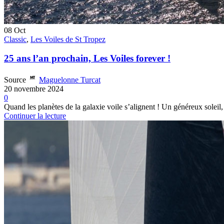
08
Oct
Classic
,
Les Voiles de St Tropez
25 ans l’an prochain, Les Voiles forever !
Source
Maguelonne Turcat
20 novembre 2024
0
Quand les planètes de la galaxie voile s’alignent ! Un généreux soleil, 
Continuer la lecture