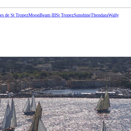
es de St Tropez
MoonBeam III
St Tropez
Sunshine
Thendara
Wally
13
Fév
Class40
,
Classe Ultim 32/23
,
Course au Large
,
IM
4 classes, 4 parcours, 4 duos vainqueur