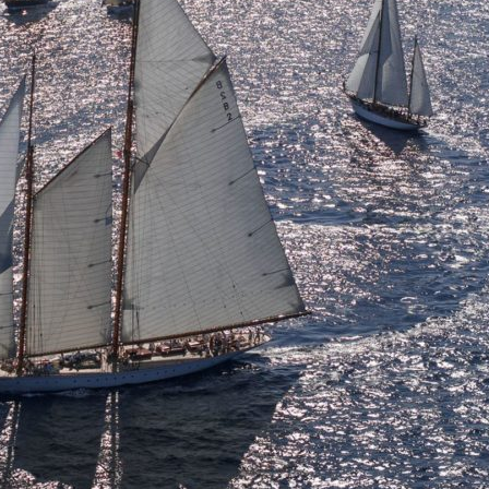
Source
Transat Café l'Or
13 février 2025
0