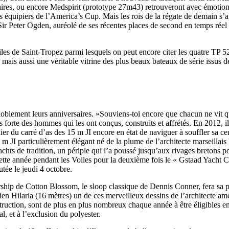
res, ou encore Medspirit (prototype 27m43) retrouveront avec émotion I
s équipiers de l’America’s Cup. Mais les rois de la régate de demain s’a
Source
SP80
de Sir Peter Ogden, auréolé de ses récentes places de second en temps ré
13 mars 2025
0
iles de Saint-Tropez parmi lesquels on peut encore citer les quatre TP 
l, mais aussi une véritable vitrine des plus beaux bateaux de série issus
nt noblement leurs anniversaires. »Souviens-toi encore que chacun ne vit q
 forte des hommes qui les ont conçus, construits et affrétés. En 2012, il 
r du carré d’as des 15 m JI encore en état de naviguer à souffler sa cen
 JI particulièrement élégant né de la plume de l’architecte marseillais L
 yachts de tradition, un périple qui l’a poussé jusqu’aux rivages bretons 
ette année pendant les Voiles pour la deuxième fois le « Gstaad Yacht 
tée le jeudi 4 octobre.
tership de Cotton Blossom, le sloop classique de Dennis Conner, fera sa 
 Hilaria (16 mètres) un de ces merveilleux dessins de l’architecte amé
nstruction, sont de plus en plus nombreux chaque année à être éligibles e
, et à l’exclusion du polyester.