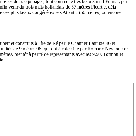
re les deux équipages, tout comme le très beau 8 m JI Fulmar, parti
fin venir du trois mâts hollandais de 57 mètres Fleurtje, déjà
e ces plus beaux congénères tels Atlantic (56 mètres) ou encore
ert et construits à l’île de Ré par le Chantier Latitude 46 et
 unités de 9 mètres 96, qui ont été dessiné par Romaric Neyhousser,
/23
,
Records
ètres, bientôt à parité de représentants avec les 9.50. Tofinou et
ion.