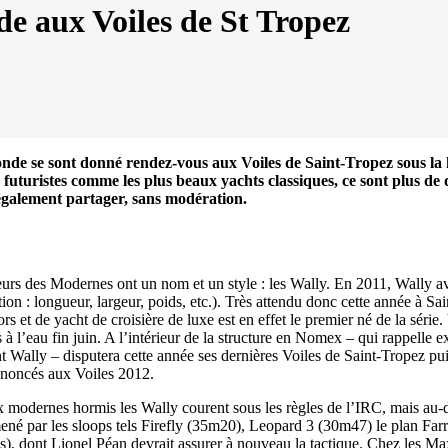
e aux Voiles de St Tropez
de se sont donné rendez-vous aux Voiles de Saint-Tropez sous la h
futuristes comme les plus beaux yachts classiques, ce sont plus de q
 également partager, sans modération.
neurs des Modernes ont un nom et un style : les Wally. En 2011, Wally 
ion : longueur, largeur, poids, etc.). Très attendu donc cette année à S
et de yacht de croisière de luxe est en effet le premier né de la série. 
à l’eau fin juin. A l’intérieur de la structure en Nomex – qui rappelle 
 Wally – disputera cette année ses dernières Voiles de Saint-Tropez p
annoncés aux Voiles 2012.
13
Mar
aux modernes hormis les Wally courent sous les règles de l’IRC, mais au-
Records
,
Vitesse absolue
mené par les sloops tels Firefly (35m20), Leopard 3 (30m47) le plan Fa
res), dont Lionel Péan devrait assurer à nouveau la tactique. Chez les 
SP80 franchit la barre mythique des 5