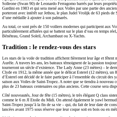
Solleone (Swan 90) de Leonardo Ferragomo barrés par leurs propriétai
Gardini en 1983 et qui sera mené aux Voiles par une partie des ancien
porteront avec intérêt sur Jethou, le plan Judel Vrolijk de 63 pieds 
d’une médaille à ajouter à son palmarès.
Au total, ce sont près de 150 voiliers modernes qui participent aux Vo
particulièrement affutées qui se battent sur le plan d’eau en temps rée
Bénéteau, Grand Soleil, Archambaut ou X-Yachts.
Tradition : le rendez-vous des stars
Les stars de la voile de tradition affichent fièrement leur âge et fête
Aurèle. A travers les ans, les bateaux témoignent de la passion toujours
tourneront un siècle d’existence. The Lady Anne (23 mètres) – le dernie
Clyde en 1912, la même année que le délicat Esterel (12 mètres), un 8 m
d’Esterel ont décidé de le faire participer à l’ensemble du circuit des
saison aux Voiles de Saint-Tropez. A noter que se tiendra à nouveau c
plus de 23 bateaux centenaires ou plus anciens. Cette course sera dispu
Côté nouveautés, Jour de fête (15 mètres), le très élégant Q class sis
comme le 6 m JI Etoile du Midi. On attend également le yawl bermudien
Saint-Tropez jusqu’à la fin de sa vie – qui, du fait de leur date de co
lancées avant 1975 sous réserve que leur coque soit en bois ou en métal