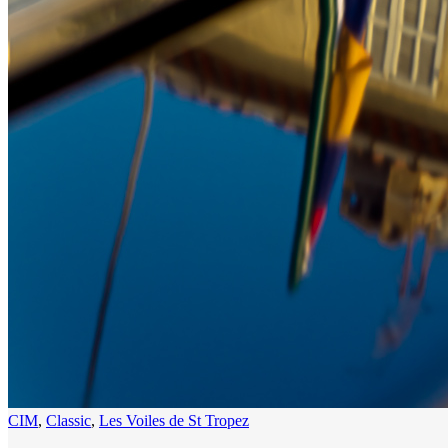
CIM
,
Classic
,
Les Voiles de St Tropez