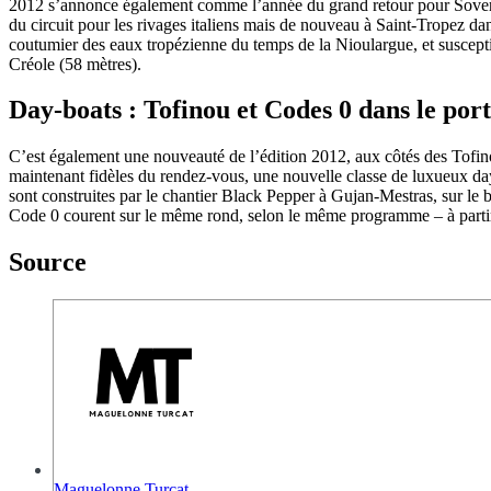
2012 s’annonce également comme l’année du grand retour pour Sovereig
du circuit pour les rivages italiens mais de nouveau à Saint-Tropez da
coutumier des eaux tropézienne du temps de la Nioulargue, et suscepti
Créole (58 mètres).
Day-boats : Tofinou et Codes 0 dans le por
C’est également une nouveauté de l’édition 2012, aux côtés des Tofinou,
maintenant fidèles du rendez-vous, une nouvelle classe de luxueux day
sont construites par le chantier Black Pepper à Gujan-Mestras, sur le b
Code 0 courent sur le même rond, selon le même programme – à partir 
Source
Maguelonne Turcat