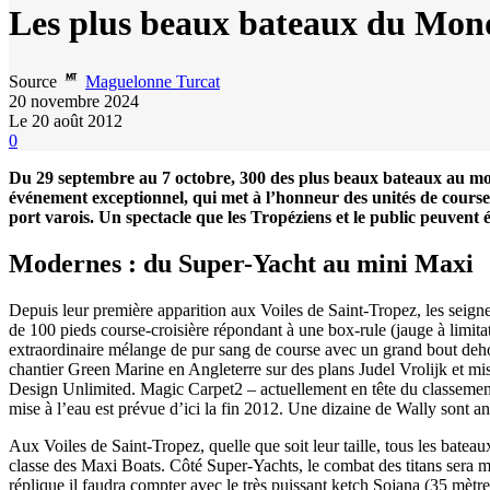
Les plus beaux bateaux du Mond
Source
Maguelonne Turcat
20 novembre 2024
Le 20 août 2012
0
Du 29 septembre au 7 octobre, 300 des plus beaux bateaux au mon
événement exceptionnel, qui met à l’honneur des unités de course 
port varois. Un spectacle que les Tropéziens et le public peuvent
Modernes : du Super-Yacht au mini Maxi
Depuis leur première apparition aux Voiles de Saint-Tropez, les seig
de 100 pieds course-croisière répondant à une box-rule (jauge à limitat
extraordinaire mélange de pur sang de course avec un grand bout dehors 
chantier Green Marine en Angleterre sur des plans Judel Vrolijk et mis 
Design Unlimited. Magic Carpet2 – actuellement en tête du classement
mise à l’eau est prévue d’ici la fin 2012. Une dizaine de Wally sont 
Aux Voiles de Saint-Tropez, quelle que soit leur taille, tous les bate
classe des Maxi Boats. Côté Super-Yachts, le combat des titans sera 
réplique il faudra compter avec le très puissant ketch Sojana (35 mèt