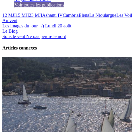
Voir toutes les publications
12 MJI
15 MJI
23 MJI
Ashanti IV
Cambria
Elena
La Nioulargue
Les Voil
Au vent
Les images du jour _/) Lundi 20 août
Le Blog
Sous le vent
Ne pas perdre le nord
Articles connexes