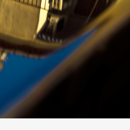
05
Mai
Classe Ultim 32/23
,
Records
,
Trophée Jules Verne
Un nouveau Maxi Edmond de Rothsch
Source
Gitana Team
8 mai 2025
0