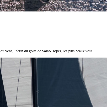
22
Jan
Classe Ultim 32/23
,
Records
,
Trophée Jules Verne
Gitana 17 devient Actual Ultim 4
du vent, l’écrin du golfe de Saint-Tropez, les plus beaux voili...
Source
Gitana Team
22 janvier 2025
0