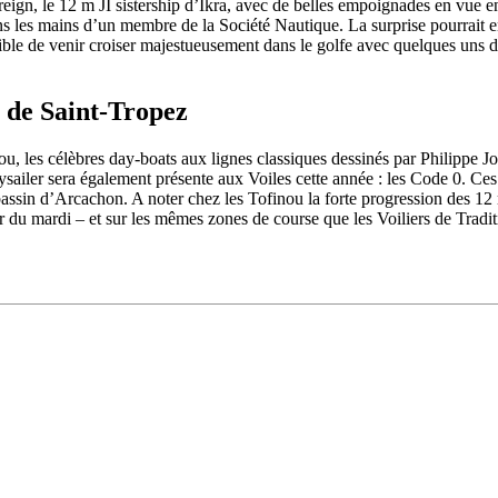
n, le 12 m JI sistership d’Ikra, avec de belles empoignades en vue ent
ns les mains d’un membre de la Société Nautique. La surprise pourrait en
ble de venir croiser majestueusement dans le golfe avec quelques uns d
t de Saint-Tropez
 les célèbres day-boats aux lignes classiques dessinés par Philippe Joub
28
Fév
sailer sera également présente aux Voiles cette année : les Code 0. Ces
ARKEA ULTIM CHALLENGE
,
Classe Ultim 32
assin d’Arcachon. A noter chez les Tofinou la forte progression des 12 m
du mardi – et sur les mêmes zones de course que les Voiliers de Tradit
Un an déjà !
Source
Gitana Team
28 février 2025
0