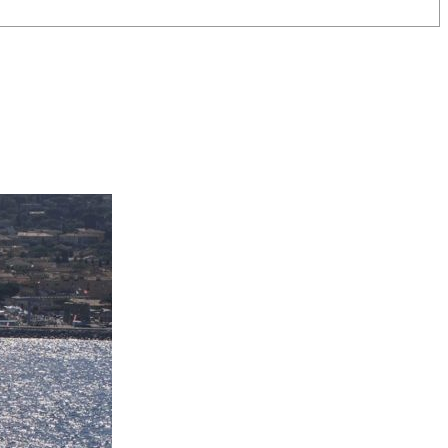
OCA
,
Multi50 - Ocean Fifty
,
Transat Café l'Or
,
Transat Jacques Vabre
s