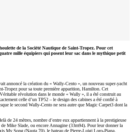
oulette de la Société Nautique de Saint-Tropez. Pour cet
uatre mille équipiers qui posent leur sac dans le mythique petit
avait annoncé la création du « Wally-Cento », un nouveau super-yacht
aint-Tropez pour sa toute première apparition, Hamilton. Cet
Véritable révolution dans le monde « Wally », il a été construit au
exactement celle d’un TP52 – le design des cabines a été confié à
uisque le second Wally-Cento ne sera autre que Magic Carpet3 dont la
delà de 24 mètres, nombre d’entre eux appartiennent à la prestigieuse
rr de Mike Slade, ou encore Annagine (33m94). Pour leur donner la
Maxis My Song (Nauta 70), le bateau de Pierre-Luigi Loro-Piana,
0 noeuds