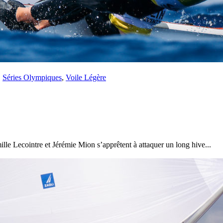
,
Séries Olympiques
,
Voile Légère
lle Lecointre et Jérémie Mion s’apprêtent à attaquer un long hive...
13
Mar
Records
,
Vitesse absolue
SP80 franchit la barre mythique des 5