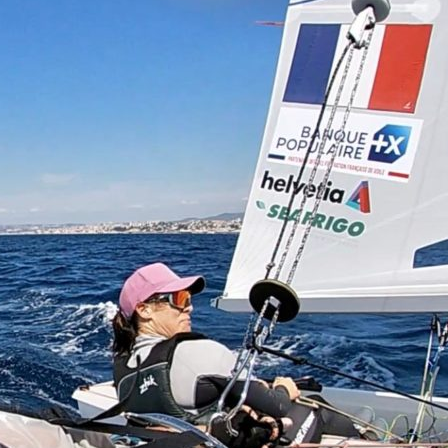
22
Jan
Classe Ultim 32/23
,
Records
,
Trophée Jules Verne
Gitana 17 devient Actual Ultim 4
Source
Gitana Team
22 janvier 2025
0