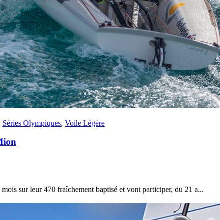
Source
Transat Café l'Or
13 février 2025
0
,
Séries Olympiques
,
Voile Légère
Mion
ois sur leur 470 fraîchement baptisé et vont participer, du 21 a...