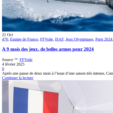
21
Oct
470
,
Equipe de France
,
FFVoile
,
ISAF
,
Jeux Olympiques
,
Paris 2024
A 9 mois des jeux, de belles armes pour 2024
Source
FFVoile
4 février 2025
0
Après une pause de deux mois à l’issue d’une saison très intense, Cami
Continuer la lecture