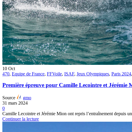
10
Oct
470
,
Equipe de France
,
FFVoile
,
ISAF
,
Jeux Olympiques
,
Paris 2024
Première épreuve pour Camille Lecointre et Jérémie 
Source
gmo
31 mars 2024
0
Camille Lecointre et Jérémie Mion ont repris l’entraînement depuis un m
Continuer la lecture