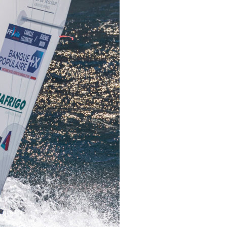
OCA
,
Multi50 - Ocean Fifty
,
Transat Café l'Or
,
Transat Jacques Vabre
s