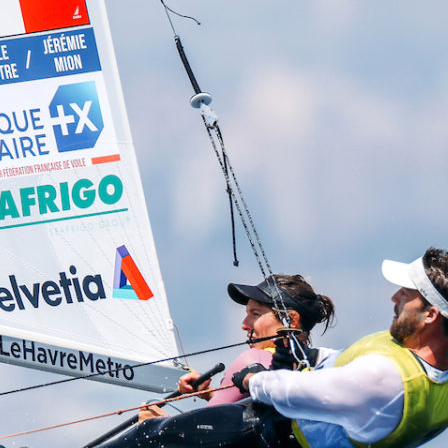
05
Mai
Classe Ultim 32/23
,
Records
,
Trophée Jules Verne
Un nouveau Maxi Edmond de Rothsch
Source
Gitana Team
8 mai 2025
0