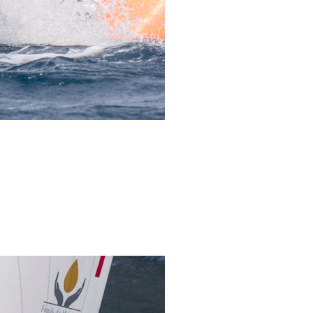
/23
,
Records