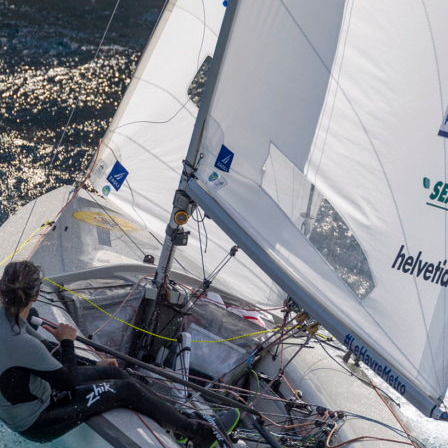
13
Fév
Class40
,
Classe Ultim 32/23
,
Course au Large
,
IM
4 classes, 4 parcours, 4 duos vainqueur