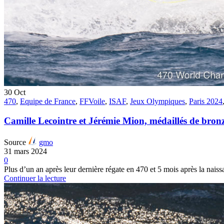
30
Oct
470
,
Equipe de France
,
FFVoile
,
ISAF
,
Jeux Olympiques
,
Paris 2024
Camille Lecointre et Jérémie Mion, médaillés de bronz
Source
gmo
31 mars 2024
0
Plus d’un an après leur dernière régate en 470 et 5 mois après la nais
Continuer la lecture