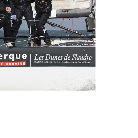
05
Mai
Classe Ultim 32/23
,
Records
,
Trophée Jules Verne
Un nouveau Maxi Edmond de Rothsch
Source
Gitana Team
8 mai 2025
0