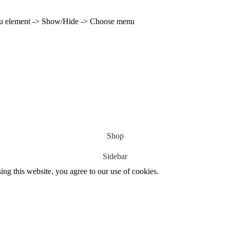
enu element -> Show/Hide -> Choose menu
Shop
Sidebar
g this website, you agree to our use of cookies.
13
Fév
Class40
,
Classe Ultim 32/23
,
Course au Large
,
IM
4 classes, 4 parcours, 4 duos vainqueur