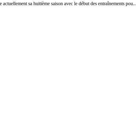
actuellement sa huitième saison avec le début des entraînements pou..
13
Mar
Records
,
Vitesse absolue
SP80 franchit la barre mythique des 5