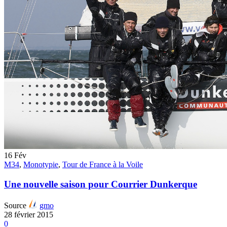
16
Fév
M34
,
Monotypie
,
Tour de France à la Voile
Une nouvelle saison pour Courrier Dunkerque
Source
gmo
28 février 2015
0