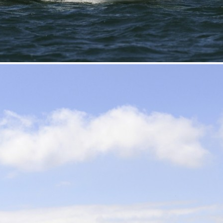
13
Mar
Records
,
Vitesse absolue
SP80 franchit la barre mythique des 5