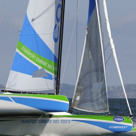
05
Mai
Classe Ultim 32/23
,
Records
,
Trophée Jules Verne
Un nouveau Maxi Edmond de Rothsch
Source
Gitana Team
8 mai 2025
0