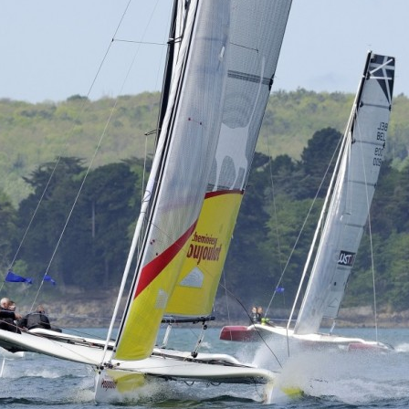
Source
Transat Café l'Or
13 février 2025
0