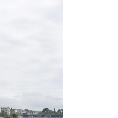
/23
,
Records