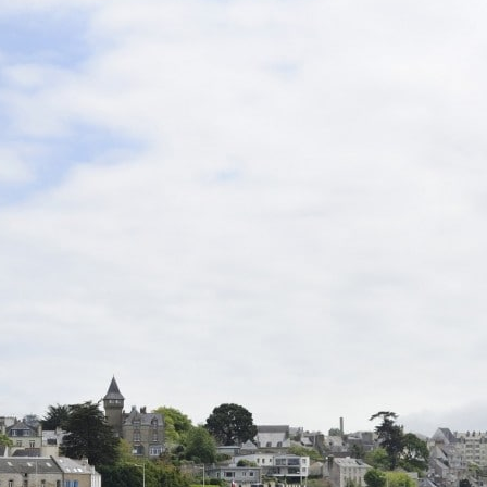
28
Fév
ARKEA ULTIM CHALLENGE
,
Classe Ultim 32
Un an déjà !
Source
Gitana Team
28 février 2025
0