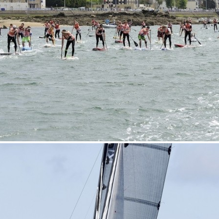
13
Fév
Class40
,
Classe Ultim 32/23
,
Course au Large
,
IM
4 classes, 4 parcours, 4 duos vainqueur