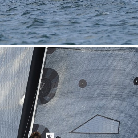
22
Jan
Classe Ultim 32/23
,
Records
,
Trophée Jules Verne
Gitana 17 devient Actual Ultim 4
Source
Gitana Team
22 janvier 2025
0