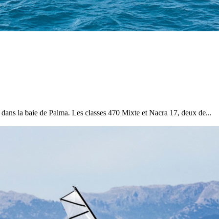
28
Fév
ARKEA ULTIM CHALLENGE
,
Classe Ultim 32
Un an déjà !
 dans la baie de Palma. Les classes 470 Mixte et Nacra 17, deux de...
Source
Gitana Team
28 février 2025
0