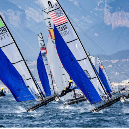
13
Fév
Class40
,
Classe Ultim 32/23
,
Course au Large
,
IM
4 classes, 4 parcours, 4 duos vainqueur