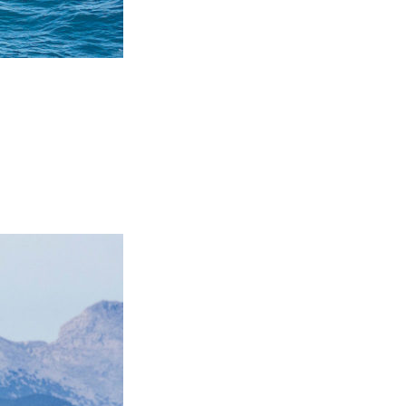
/23
,
Records