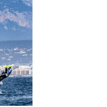
OCA
,
Multi50 - Ocean Fifty
,
Transat Café l'Or
,
Transat Jacques Vabre
s