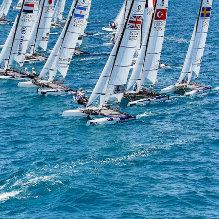
Source
SP80
13 mars 2025
0