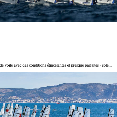
voile avec des conditions étincelantes et presque parfaites - sole...
13
Mar
Records
,
Vitesse absolue
SP80 franchit la barre mythique des 5