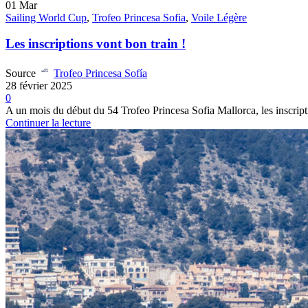
01
Mar
Sailing World Cup
,
Trofeo Princesa Sofia
,
Voile Légère
Les inscriptions vont bon train !
Source
Trofeo Princesa Sofía
28 février 2025
0
A un mois du début du 54 Trofeo Princesa Sofia Mallorca, les inscriptio
Continuer la lecture