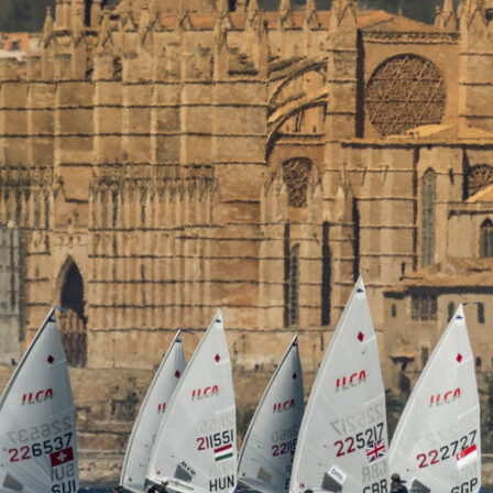
05
Mai
Classe Ultim 32/23
,
Records
,
Trophée Jules Verne
Un nouveau Maxi Edmond de Rothsch
Source
Gitana Team
8 mai 2025
0