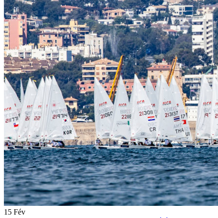
15
Fév