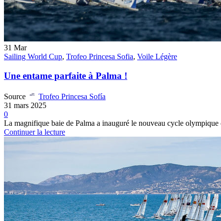
31
Mar
Sailing World Cup
,
Trofeo Princesa Sofia
,
Voile Légère
Une entame parfaite à Palma !
Source
Trofeo Princesa Sofía
31 mars 2025
0
La magnifique baie de Palma a inauguré le nouveau cycle olympique de 
Continuer la lecture