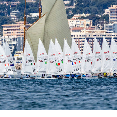
22
Jan
Classe Ultim 32/23
,
Records
,
Trophée Jules Verne
Gitana 17 devient Actual Ultim 4
Source
Gitana Team
22 janvier 2025
0