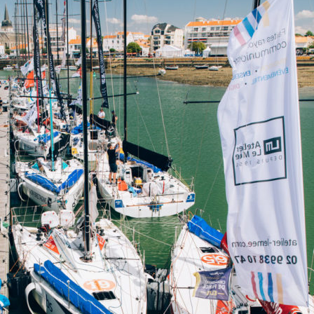
22
Jan
Classe Ultim 32/23
,
Records
,
Trophée Jules Verne
Gitana 17 devient Actual Ultim 4
Source
Gitana Team
22 janvier 2025
0