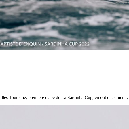
28
Fév
ARKEA ULTIM CHALLENGE
,
Classe Ultim 32
Un an déjà !
Source
Gitana Team
28 février 2025
0
Gilles Tourisme, première étape de La Sardinha Cup, en ont quasimen...