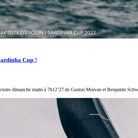
Sardinha Cup !
victoire dimanche matin à 7h12’27 de Gaston Morvan et Benjamin Schwa
13
Mar
Records
,
Vitesse absolue
SP80 franchit la barre mythique des 5