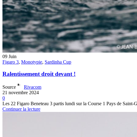
09
Juin
Figaro 3
,
Monotypie
,
Sardinha Cup
Ralentissement droit devant !
Source
Rivacom
21 novembre 2024
0
Les 22 Figaro Beneteau 3 partis lundi sur la Course 1 Pays de Saint-
Continuer la lecture