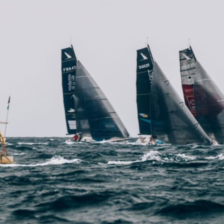
13
Fév
Class40
,
Classe Ultim 32/23
,
Course au Large
,
IM
4 classes, 4 parcours, 4 duos vainqueur