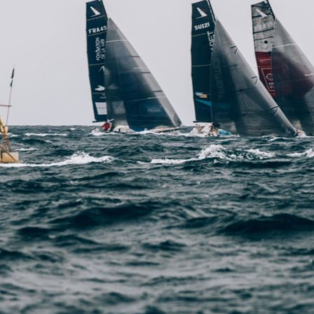
05
Mai
Classe Ultim 32/23
,
Records
,
Trophée Jules Verne
Un nouveau Maxi Edmond de Rothsch
Source
Gitana Team
8 mai 2025
0