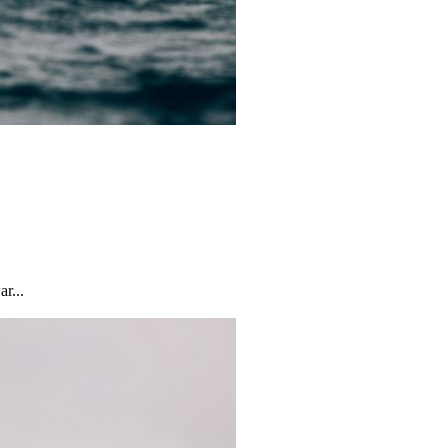
r...
0 noeuds