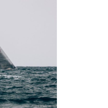
OCA
,
Multi50 - Ocean Fifty
,
Transat Café l'Or
,
Transat Jacques Vabre
s