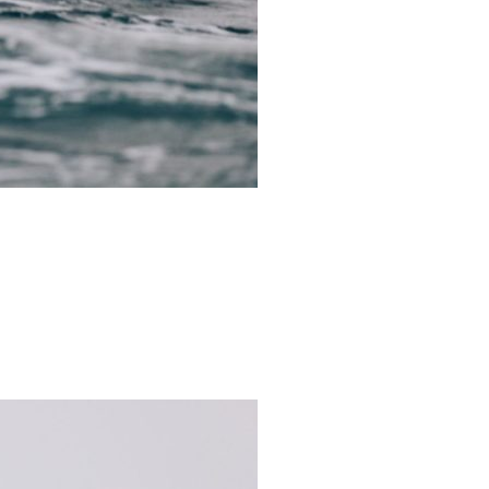
/23
,
Records