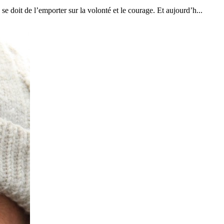
se doit de l’emporter sur la volonté et le courage. Et aujourd’h...
13
Mar
Records
,
Vitesse absolue
SP80 franchit la barre mythique des 5