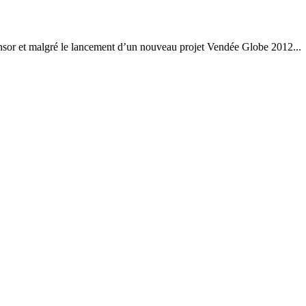
ponsor et malgré le lancement d’un nouveau projet Vendée Globe 2012...
28
Fév
ARKEA ULTIM CHALLENGE
,
Classe Ultim 32
Un an déjà !
Source
Gitana Team
28 février 2025
0