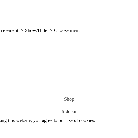
enu element -> Show/Hide -> Choose menu
22
Jan
Classe Ultim 32/23
,
Records
,
Trophée Jules Verne
Gitana 17 devient Actual Ultim 4
Source
Gitana Team
22 janvier 2025
0
Shop
Sidebar
g this website, you agree to our use of cookies.