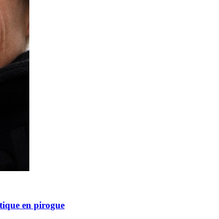
Source
SP80
13 mars 2025
0
ntique en pirogue