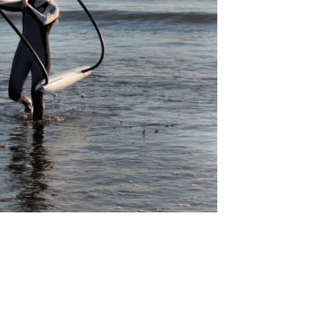
05
Mai
Classe Ultim 32/23
,
Records
,
Trophée Jules Verne
Un nouveau Maxi Edmond de Rothsch
Source
Gitana Team
8 mai 2025
0