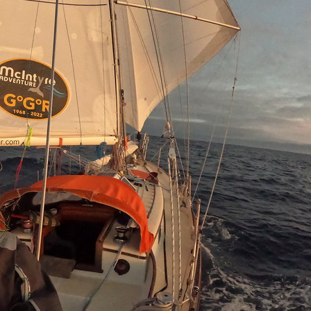
Source
SP80
13 mars 2025
0