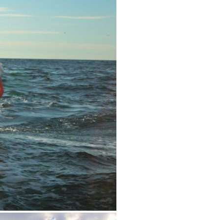
OCA
,
Multi50 - Ocean Fifty
,
Transat Café l'Or
,
Transat Jacques Vabre
s