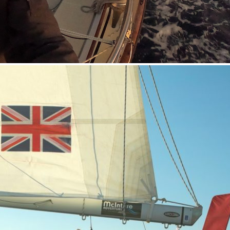
28
Fév
ARKEA ULTIM CHALLENGE
,
Classe Ultim 32
Un an déjà !
Source
Gitana Team
28 février 2025
0