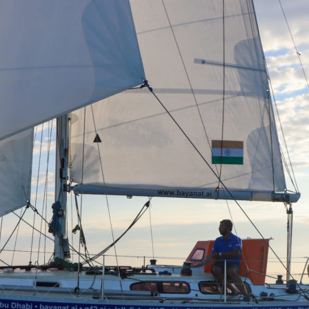
Source
Transat Café l'Or
13 février 2025
0