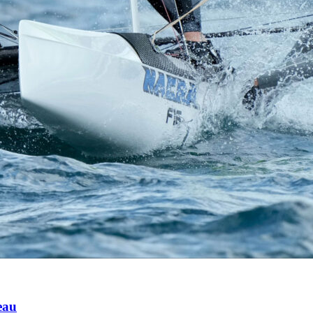
Source
Transat Café l'Or
13 février 2025
0
eau