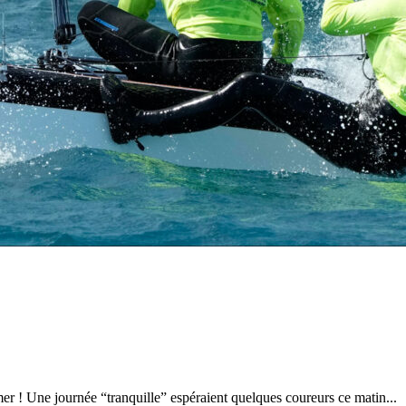
28
Fév
ARKEA ULTIM CHALLENGE
,
Classe Ultim 32
Un an déjà !
Source
Gitana Team
28 février 2025
0
r ! Une journée “tranquille” espéraient quelques coureurs ce matin...