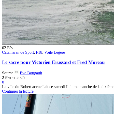
02
Fév
Catamaran de Sport
,
F18
,
Voile Légère
Le sacre pour Victorien Erussard et Fred Moreau
Source
Eve Bougault
2 février 2025
0
La ville du Robert accueillait ce samedi l’ultime manche de la dixièm
Continuer la lecture