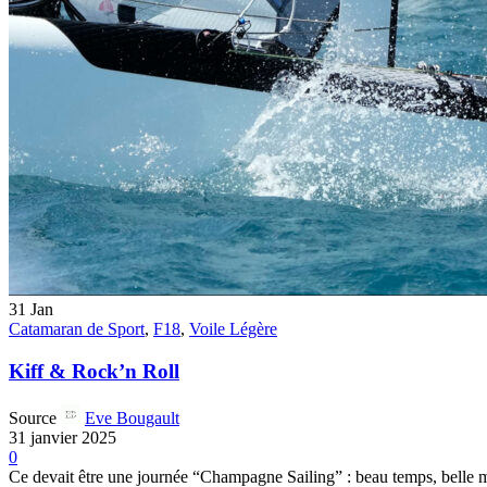
31
Jan
Catamaran de Sport
,
F18
,
Voile Légère
Kiff & Rock’n Roll
Source
Eve Bougault
31 janvier 2025
0
Ce devait être une journée “Champagne Sailing” : beau temps, belle me