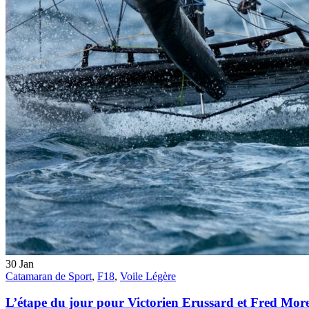
30
Jan
Catamaran de Sport
,
F18
,
Voile Légère
L’étape du jour pour Victorien Erussard et Fred Mor