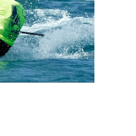
/23
,
Records