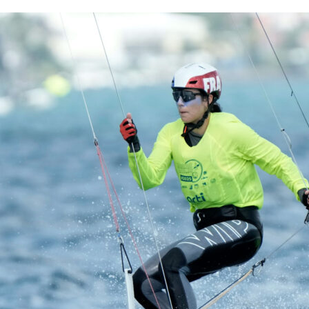
13
Fév
Class40
,
Classe Ultim 32/23
,
Course au Large
,
IM
4 classes, 4 parcours, 4 duos vainqueur