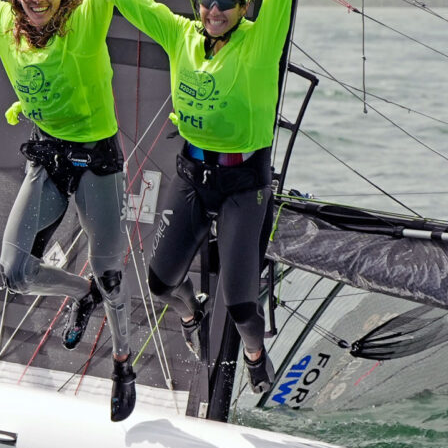
05
Mai
Classe Ultim 32/23
,
Records
,
Trophée Jules Verne
Un nouveau Maxi Edmond de Rothsch
Source
Gitana Team
8 mai 2025
0