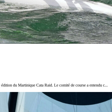
e édition du Martinique Cata Raid. Le comité de course a entendu c...
13
Mar
Records
,
Vitesse absolue
SP80 franchit la barre mythique des 5