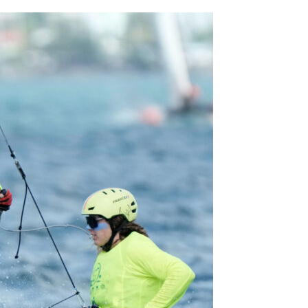
OCA
,
Multi50 - Ocean Fifty
,
Transat Café l'Or
,
Transat Jacques Vabre
s