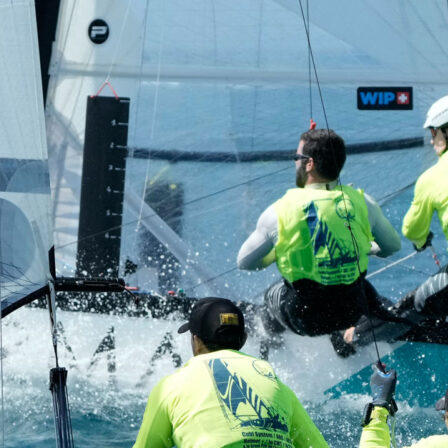
Source
SP80
13 mars 2025
0