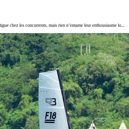
igue chez les concurrents, mais rien n’entame leur enthousiasme lo...
22
Jan
Classe Ultim 32/23
,
Records
,
Trophée Jules Verne
Gitana 17 devient Actual Ultim 4
Source
Gitana Team
22 janvier 2025
0