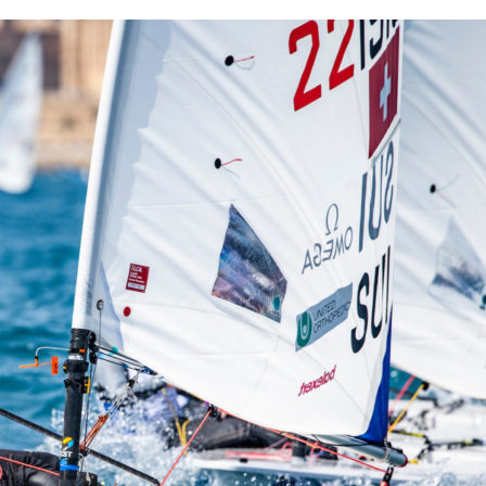
13
Fév
Class40
,
Classe Ultim 32/23
,
Course au Large
,
IM
4 classes, 4 parcours, 4 duos vainqueur