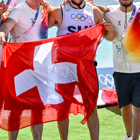
05
Mai
Classe Ultim 32/23
,
Records
,
Trophée Jules Verne
Un nouveau Maxi Edmond de Rothsch
Source
Gitana Team
8 mai 2025
0