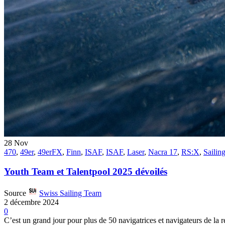
28
Nov
470
,
49er
,
49erFX
,
Finn
,
ISAF
,
ISAF
,
Laser
,
Nacra 17
,
RS:X
,
Sailin
Youth Team et Talentpool 2025 dévoilés
Source
Swiss Sailing Team
2 décembre 2024
0
C’est un grand jour pour plus de 50 navigatrices et navigateurs de la r