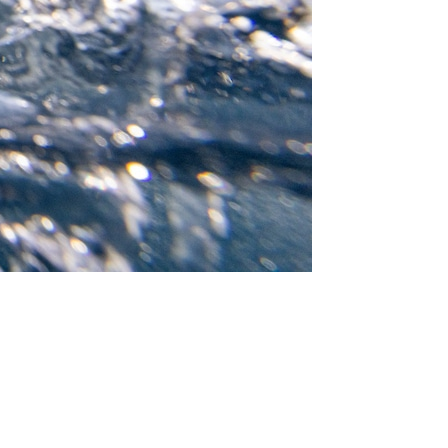
/23
,
Records