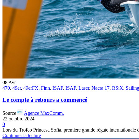
08
Avr
470
,
49er
,
49erFX
,
Finn
,
ISAF
,
ISAF
,
Laser
,
Nacra 17
,
RS:X
,
Sailin
Le compte à rebours a commencé
Source
Agence MaxComm.
22 octobre 2024
0
Lors du Trofeo Princesa Sofía, première grande régate internationale de
Continuer la lecture