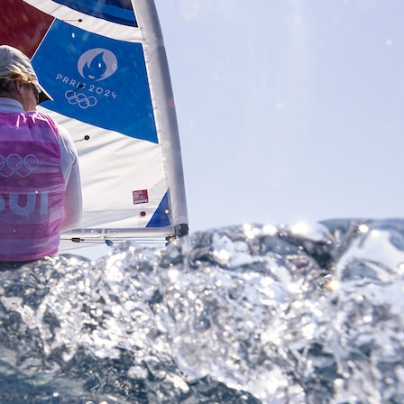
Source
SP80
13 mars 2025
0