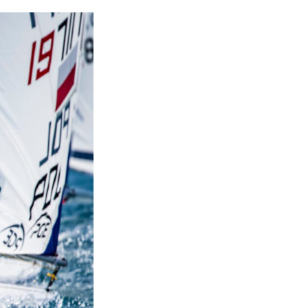
OCA
,
Multi50 - Ocean Fifty
,
Transat Café l'Or
,
Transat Jacques Vabre
s