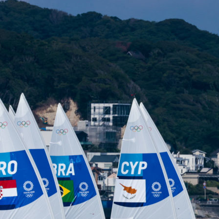
22
Jan
Classe Ultim 32/23
,
Records
,
Trophée Jules Verne
Gitana 17 devient Actual Ultim 4
Source
Gitana Team
22 janvier 2025
0