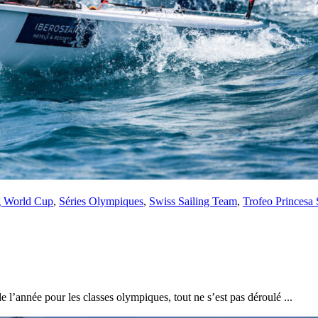
Source
Transat Café l'Or
13 février 2025
0
g World Cup
,
Séries Olympiques
,
Swiss Sailing Team
,
Trofeo Princesa 
 l’année pour les classes olympiques, tout ne s’est pas déroulé ...