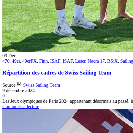
09
Déc
470
,
49er
,
49erFX
,
Finn
,
ISAF
,
ISAF
,
Laser
,
Nacra 17
,
RS:X
,
Sailin
Répartition des cadres de Swiss Sailing Team
Source
Swiss Sailing Team
9 décembre 2024
0
Les Jeux olympiques de Paris 2024 appartenant désormais au passé, la 
Continuer la lecture