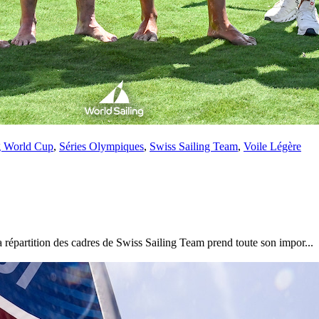
g World Cup
,
Séries Olympiques
,
Swiss Sailing Team
,
Voile Légère
répartition des cadres de Swiss Sailing Team prend toute son impor...
13
Mar
Records
,
Vitesse absolue
SP80 franchit la barre mythique des 5