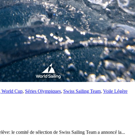
28
Fév
ARKEA ULTIM CHALLENGE
,
Classe Ultim 32
Un an déjà !
Source
Gitana Team
28 février 2025
0
g World Cup
,
Séries Olympiques
,
Swiss Sailing Team
,
Voile Légère
elève: le comité de sélection de Swiss Sailing Team a annoncé la...