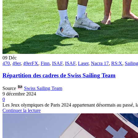
09
Déc
470
,
49er
,
49erFX
,
Finn
,
ISAF
,
ISAF
,
Laser
,
Nacra 17
,
RS:X
,
Sailin
Répartition des cadres de Swiss Sailing Team
Source
Swiss Sailing Team
9 décembre 2024
0
Les Jeux olympiques de Paris 2024 appartenant désormais au passé, la 
Continuer la lecture