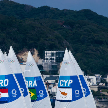
22
Jan
Classe Ultim 32/23
,
Records
,
Trophée Jules Verne
Gitana 17 devient Actual Ultim 4
Source
Gitana Team
22 janvier 2025
0