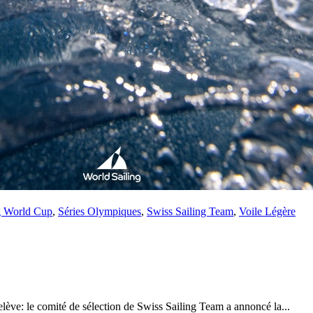
28
Fév
ARKEA ULTIM CHALLENGE
,
Classe Ultim 32
Un an déjà !
Source
Gitana Team
28 février 2025
0
g World Cup
,
Séries Olympiques
,
Swiss Sailing Team
,
Voile Légère
elève: le comité de sélection de Swiss Sailing Team a annoncé la...