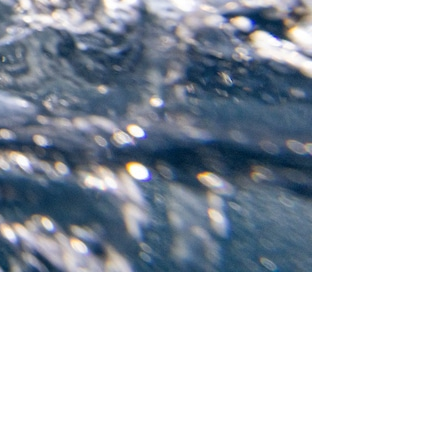
/23
,
Records