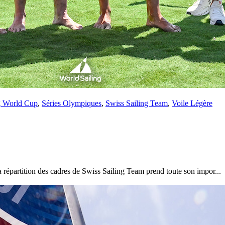
g World Cup
,
Séries Olympiques
,
Swiss Sailing Team
,
Voile Légère
répartition des cadres de Swiss Sailing Team prend toute son impor...
13
Mar
Records
,
Vitesse absolue
SP80 franchit la barre mythique des 5