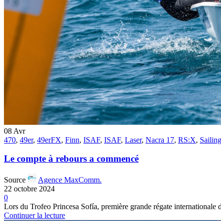
08
Avr
470
,
49er
,
49erFX
,
Finn
,
ISAF
,
ISAF
,
Laser
,
Nacra 17
,
RS:X
,
Sailin
Le compte à rebours a commencé
Source
Agence MaxComm.
22 octobre 2024
0
Lors du Trofeo Princesa Sofía, première grande régate internationale de
Continuer la lecture