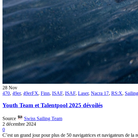
28
Nov
470
,
49er
,
49erFX
,
Finn
,
ISAF
,
ISAF
,
Laser
,
Nacra 17
,
RS:X
,
Sailin
Youth Team et Talentpool 2025 dévoilés
Source
Swiss Sailing Team
2 décembre 2024
0
C’est un grand jour pour plus de 50 navigatrices et navigateurs de la r