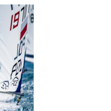
OCA
,
Multi50 - Ocean Fifty
,
Transat Café l'Or
,
Transat Jacques Vabre
s