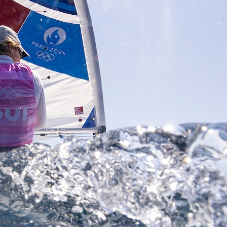
Source
SP80
13 mars 2025
0