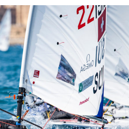
13
Fév
Class40
,
Classe Ultim 32/23
,
Course au Large
,
IM
4 classes, 4 parcours, 4 duos vainqueur