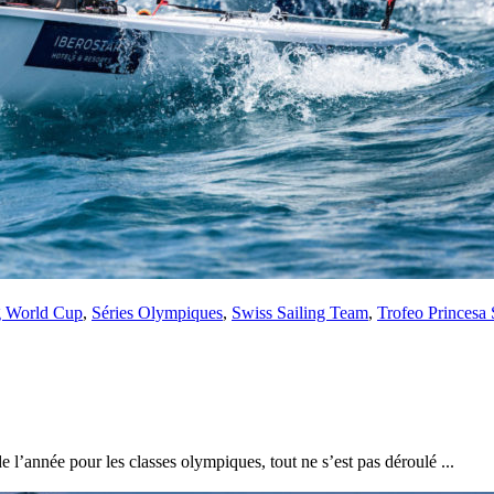
Source
Transat Café l'Or
13 février 2025
0
g World Cup
,
Séries Olympiques
,
Swiss Sailing Team
,
Trofeo Princesa 
 l’année pour les classes olympiques, tout ne s’est pas déroulé ...