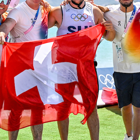
05
Mai
Classe Ultim 32/23
,
Records
,
Trophée Jules Verne
Un nouveau Maxi Edmond de Rothsch
Source
Gitana Team
8 mai 2025
0