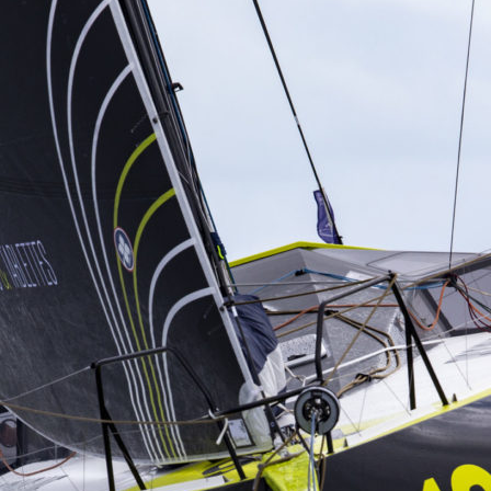
13
Fév
Class40
,
Classe Ultim 32/23
,
Course au Large
,
IM
4 classes, 4 parcours, 4 duos vainqueur