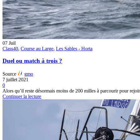
07
Juil
Class40
,
Course au Large
,
Les Sables - Horta
Duel ou match à trois ?
Source
gmo
7 juillet 2021
0
Alors qu’il reste désormais moins de 200 milles à parcourir pour rejoindr
Continuer la lecture