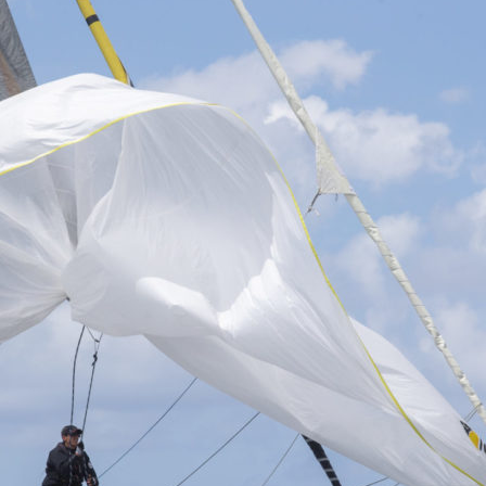
22
Jan
Classe Ultim 32/23
,
Records
,
Trophée Jules Verne
Gitana 17 devient Actual Ultim 4
Source
Gitana Team
22 janvier 2025
0