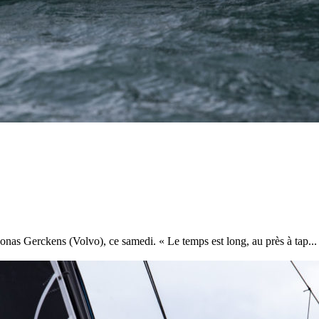
28
Fév
ARKEA ULTIM CHALLENGE
,
Classe Ultim 32
Un an déjà !
Source
Gitana Team
28 février 2025
0
nas Gerckens (Volvo), ce samedi. « Le temps est long, au près à tap...