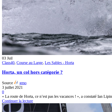
03
Juil
Class40
,
Course au Large
,
Les Sables - Horta
Horta, un col hors catégorie ?
Source
gmo
3 juillet 2021
0
« La route de Horta, ce n’est pas les vacances ! », a constaté Ian Lipins
Continuer la lecture