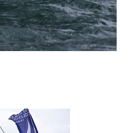
/23
,
Records