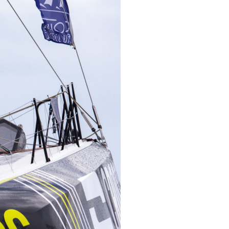
OCA
,
Multi50 - Ocean Fifty
,
Transat Café l'Or
,
Transat Jacques Vabre
s