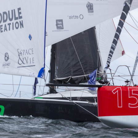
05
Mai
Classe Ultim 32/23
,
Records
,
Trophée Jules Verne
Un nouveau Maxi Edmond de Rothsch
Source
Gitana Team
8 mai 2025
0