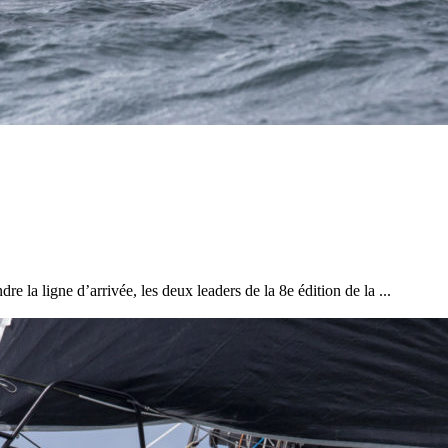
e la ligne d’arrivée, les deux leaders de la 8e édition de la ...
13
Mar
Records
,
Vitesse absolue
SP80 franchit la barre mythique des 5