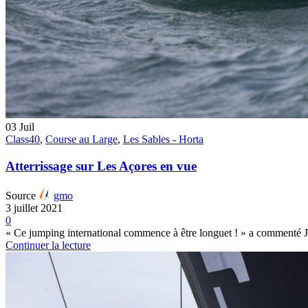
03
Juil
Class40
,
Course au Large
,
Les Sables - Horta
Atterrissage sur Les Açores en vue
Source
gmo
3 juillet 2021
0
« Ce jumping international commence à être longuet ! » a commenté Jo
Continuer la lecture