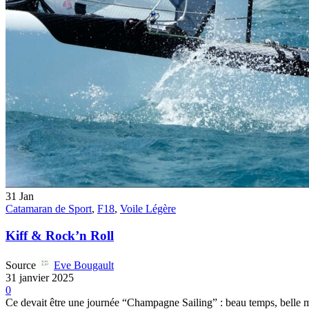
31
Jan
Catamaran de Sport
,
F18
,
Voile Légère
Kiff & Rock’n Roll
Source
Eve Bougault
31 janvier 2025
0
Ce devait être une journée “Champagne Sailing” : beau temps, belle me