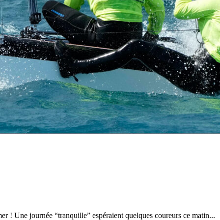
28
Fév
ARKEA ULTIM CHALLENGE
,
Classe Ultim 32
Un an déjà !
Source
Gitana Team
28 février 2025
0
r ! Une journée “tranquille” espéraient quelques coureurs ce matin...