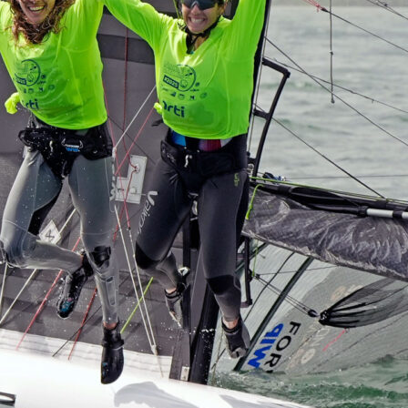
05
Mai
Classe Ultim 32/23
,
Records
,
Trophée Jules Verne
Un nouveau Maxi Edmond de Rothsch
Source
Gitana Team
8 mai 2025
0