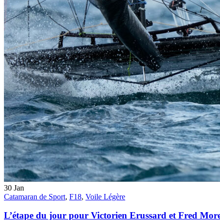
30
Jan
Catamaran de Sport
,
F18
,
Voile Légère
L’étape du jour pour Victorien Erussard et Fred Mor