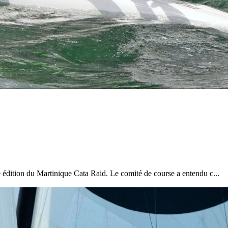
e édition du Martinique Cata Raid. Le comité de course a entendu c...
13
Mar
Records
,
Vitesse absolue
SP80 franchit la barre mythique des 5