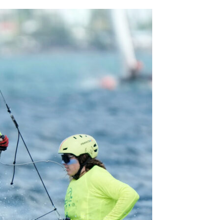
OCA
,
Multi50 - Ocean Fifty
,
Transat Café l'Or
,
Transat Jacques Vabre
s