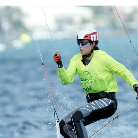
13
Fév
Class40
,
Classe Ultim 32/23
,
Course au Large
,
IM
4 classes, 4 parcours, 4 duos vainqueur