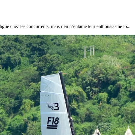
igue chez les concurrents, mais rien n’entame leur enthousiasme lo...
22
Jan
Classe Ultim 32/23
,
Records
,
Trophée Jules Verne
Gitana 17 devient Actual Ultim 4
Source
Gitana Team
22 janvier 2025
0