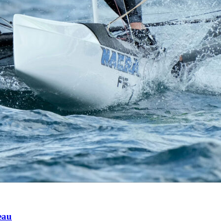
Source
Transat Café l'Or
13 février 2025
0
eau