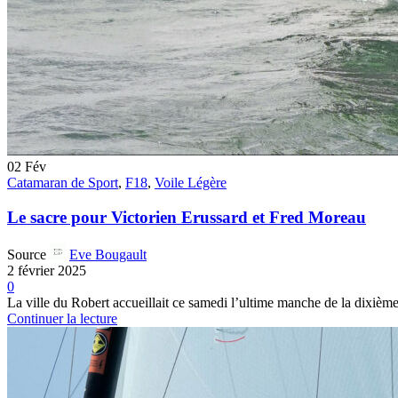
02
Fév
Catamaran de Sport
,
F18
,
Voile Légère
Le sacre pour Victorien Erussard et Fred Moreau
Source
Eve Bougault
2 février 2025
0
La ville du Robert accueillait ce samedi l’ultime manche de la dixièm
Continuer la lecture