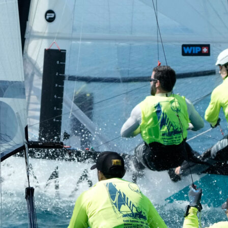
Source
SP80
13 mars 2025
0