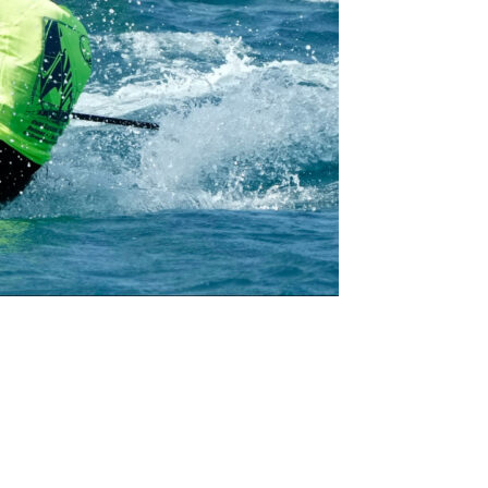
/23
,
Records