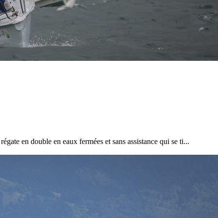
égate en double en eaux fermées et sans assistance qui se ti...
13
Mar
Records
,
Vitesse absolue
SP80 franchit la barre mythique des 5