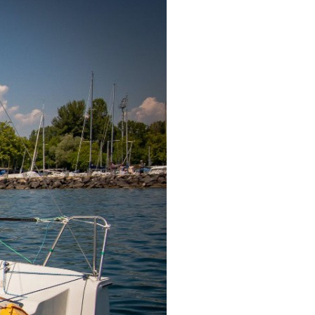
OCA
,
Multi50 - Ocean Fifty
,
Transat Café l'Or
,
Transat Jacques Vabre
s