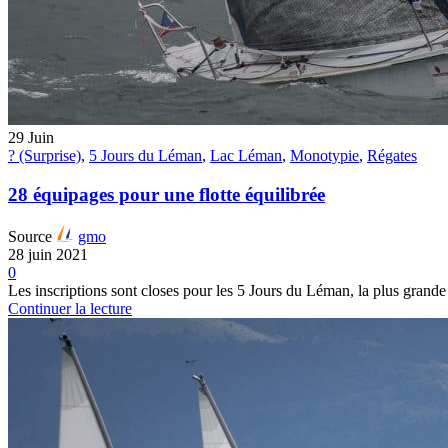
29
Juin
? (Surprise)
,
5 Jours du Léman
,
Lac Léman
,
Monotypie
,
Régates
28 équipages pour une flotte équilibrée
Source
gmo
28 juin 2021
0
Les inscriptions sont closes pour les 5 Jours du Léman, la plus grande r
Continuer la lecture