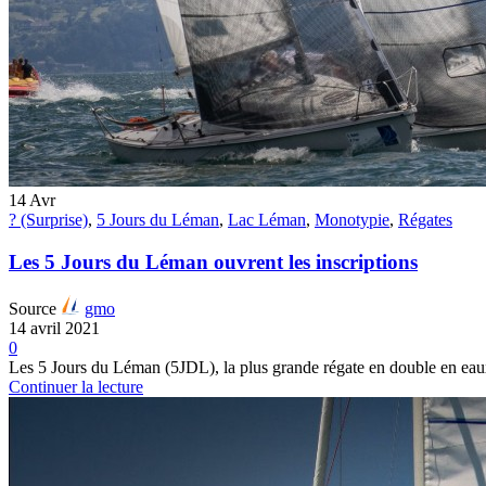
14
Avr
? (Surprise)
,
5 Jours du Léman
,
Lac Léman
,
Monotypie
,
Régates
Les 5 Jours du Léman ouvrent les inscriptions
Source
gmo
14 avril 2021
0
Les 5 Jours du Léman (5JDL), la plus grande régate en double en eaux 
Continuer la lecture