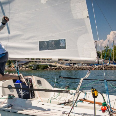
13
Fév
Class40
,
Classe Ultim 32/23
,
Course au Large
,
IM
4 classes, 4 parcours, 4 duos vainqueur