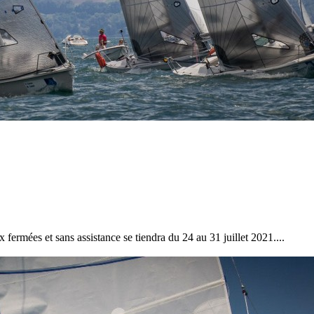
28
Fév
ARKEA ULTIM CHALLENGE
,
Classe Ultim 32
Un an déjà !
Source
Gitana Team
28 février 2025
0
fermées et sans assistance se tiendra du 24 au 31 juillet 2021....