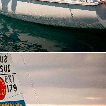
Source
Transat Café l'Or
13 février 2025
0