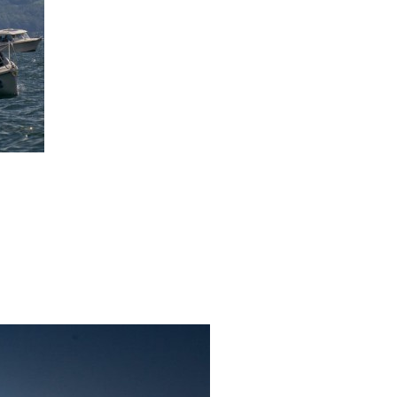
/23
,
Records