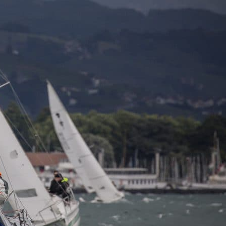
05
Mai
Classe Ultim 32/23
,
Records
,
Trophée Jules Verne
Un nouveau Maxi Edmond de Rothsch
Source
Gitana Team
8 mai 2025
0