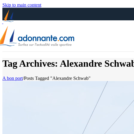
Skip to main content
Tag Archives: Alexandre Schwa
A bon port
/
Posts Tagged "Alexandre Schwab"